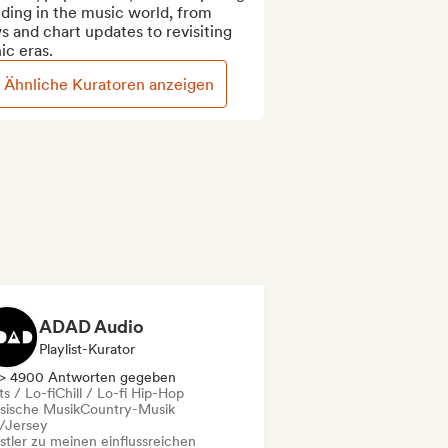
ding in the music world, from 
 and chart updates to revisiting 
ic eras.
Ähnliche Kuratoren anzeigen
ADAD Audio
Playlist-Kurator
> 4900 Antworten gegeben
s / Lo-fi
Chill / Lo-fi Hip-Hop
ssische Musik
Country-Musik
l/Jersey
stler zu meinen einflussreichen