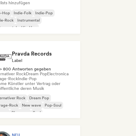
lists hinzufügen
p-Hop
Indie-Folk
Indie-Pop
ie-Rock
Instrumental
trumentaler Hip-Hop
ernationaler Rap
Rap auf Englisch
Pravda Records
Label
> 800 Antworten gegeben
ernativer Rock
Dream Pop
Electronica
age-Rock
Indie-Pop
me Künstler unter Vertrag oder
öffentliche deren Musik
ernativer Rock
Dream Pop
rage-Rock
New wave
Pop-Soul
ggae
Shoegaze
Soul
NEU