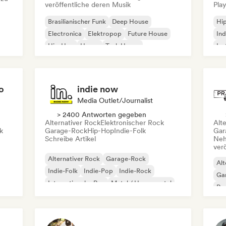
veröffentliche deren Musik
Play
Brasilianischer Funk
Deep House
Hi
Electronica
Elektropop
Future House
Ind
Hip-Hop
House
Tech House
Ins
Int
o
indie now
Media Outlet/Journalist
> 2400 Antworten gegeben
Alternativer Rock
Elektronischer Rock
Alt
k
Garage-Rock
Hip-Hop
Indie-Folk
Gar
Schreibe Artikel
Neh
ver
Alternativer Rock
Garage-Rock
Alt
Indie-Folk
Indie-Pop
Indie-Rock
Ga
Internationaler Rap
Metal / Heavy metal
Re
Pop-Rock