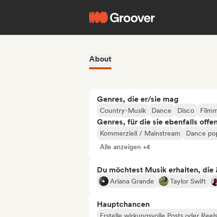
About
Genres, die er/sie mag
Country-Musik
Dance
Disco
Filmm
Genres, für die sie ebenfalls offe
Kommerziell / Mainstream
Dance po
Alle anzeigen +4
Du möchtest Musik erhalten, die äh
Ariana Grande
Taylor Swift
Hauptchancen
Erstelle wirkungsvolle Posts oder Reel