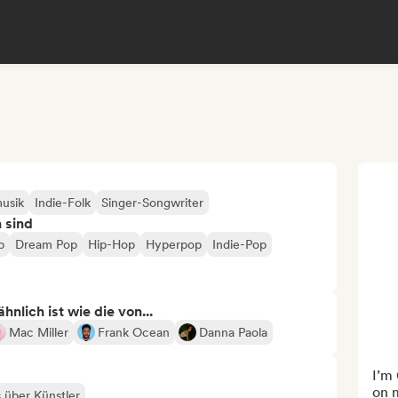
usik
Indie-Folk
Singer-Songwriter
n sind
p
Dream Pop
Hip-Hop
Hyperpop
Indie-Pop
nlich ist wie die von...
Mac Miller
Frank Ocean
Danna Paola
I’m 
on m
s über Künstler