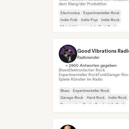
dem Klang/der Produktion
Electronica
Experimenteller Rock
Indie-Folk
Indie-Pop
Indie-Rock
Metal / Heavy metal
Post-Punk
Rock & Roll / Klassischer Rock
Good Vibrations Radi
Radiosender
> 2900 Antworten gegeben
Blues
Elektronischer Rock
Experimenteller Rock
Funk
Garage-Roc
Spiele Künstler im Radio
Blues
Experimenteller Rock
Garage-Rock
Hard Rock
Indie-Rock
Progressiver Rock
Psychedelic Rock
Rock & Roll / Klassischer Rock