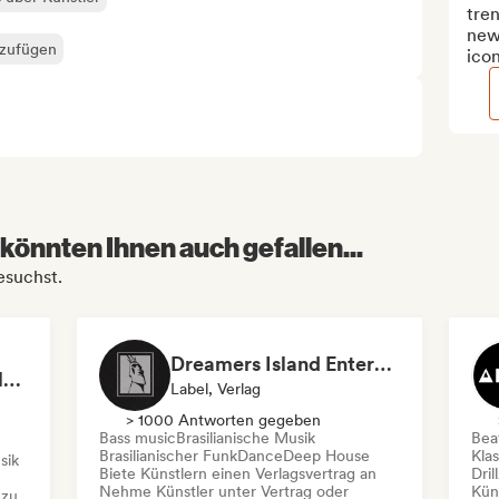
tren
news
nzufügen
icon
könnten Ihnen auch gefallen...
esuchst.
Dreamers Island Entertainment
Rob Tavaglione/Catalyst Recording
Label, Verlag
> 1000 Antworten gegeben
Bass music
Brasilianische Musik
Beat
Brasilianischer Funk
Dance
Deep House
Kla
sik
Biete Künstlern einen Verlagsvertrag an
Dril
Nehme Künstler unter Vertrag oder
Kün
 zu