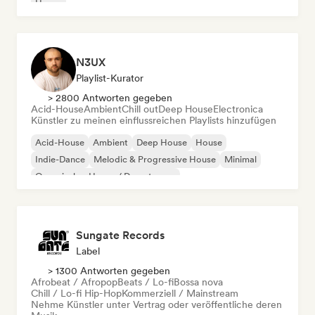
House
N3UX
Playlist-Kurator
> 2800 Antworten gegeben
Acid-House
Ambient
Chill out
Deep House
Electronica
Künstler zu meinen einflussreichen Playlists hinzufügen
Acid-House
Ambient
Deep House
House
Indie-Dance
Melodic & Progressive House
Minimal
Organischer House / Downtempo
Sungate Records
Label
> 1300 Antworten gegeben
Afrobeat / Afropop
Beats / Lo-fi
Bossa nova
Chill / Lo-fi Hip-Hop
Kommerziell / Mainstream
Nehme Künstler unter Vertrag oder veröffentliche deren