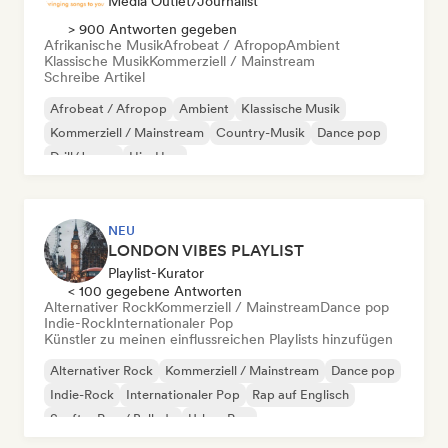
Media Outlet/Journalist
> 900 Antworten gegeben
Afrikanische Musik
Afrobeat / Afropop
Ambient
Klassische Musik
Kommerziell / Mainstream
Schreibe Artikel
Afrobeat / Afropop
Ambient
Klassische Musik
Kommerziell / Mainstream
Country-Musik
Dance pop
Drill/Jersey
Hip-Hop
NEU
LONDON VIBES PLAYLIST
Playlist-Kurator
< 100 gegebene Antworten
Alternativer Rock
Kommerziell / Mainstream
Dance pop
Indie-Rock
Internationaler Pop
Künstler zu meinen einflussreichen Playlists hinzufügen
Alternativer Rock
Kommerziell / Mainstream
Dance pop
Indie-Rock
Internationaler Pop
Rap auf Englisch
Sanfter Pop / Ballade
Urban Pop