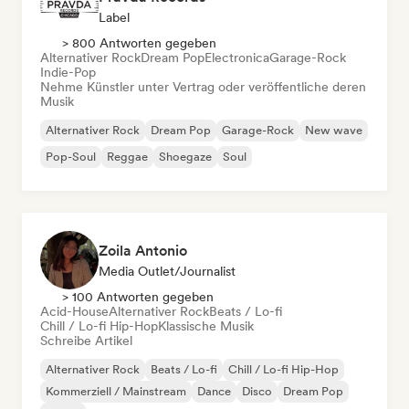
Label
> 800 Antworten gegeben
Alternativer Rock
Dream Pop
Electronica
Garage-Rock
Indie-Pop
Nehme Künstler unter Vertrag oder veröffentliche deren
Musik
Alternativer Rock
Dream Pop
Garage-Rock
New wave
Pop-Soul
Reggae
Shoegaze
Soul
Zoila Antonio
Media Outlet/Journalist
> 100 Antworten gegeben
Acid-House
Alternativer Rock
Beats / Lo-fi
Chill / Lo-fi Hip-Hop
Klassische Musik
Schreibe Artikel
Alternativer Rock
Beats / Lo-fi
Chill / Lo-fi Hip-Hop
Kommerziell / Mainstream
Dance
Disco
Dream Pop