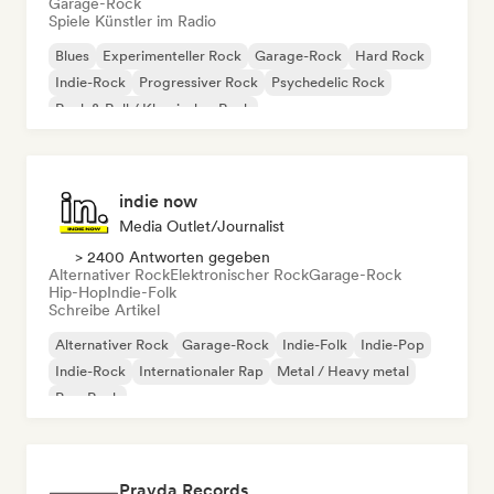
Garage-Rock
Spiele Künstler im Radio
Blues
Experimenteller Rock
Garage-Rock
Hard Rock
Indie-Rock
Progressiver Rock
Psychedelic Rock
Rock & Roll / Klassischer Rock
indie now
Media Outlet/Journalist
> 2400 Antworten gegeben
Alternativer Rock
Elektronischer Rock
Garage-Rock
Hip-Hop
Indie-Folk
Schreibe Artikel
Alternativer Rock
Garage-Rock
Indie-Folk
Indie-Pop
Indie-Rock
Internationaler Rap
Metal / Heavy metal
Pop-Rock
Pravda Records