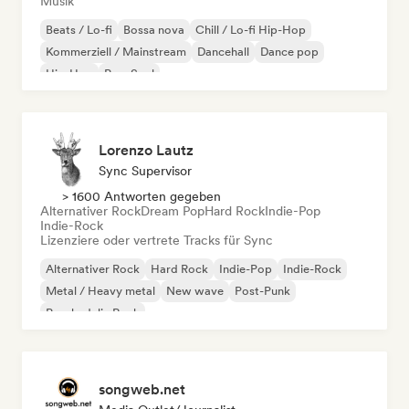
Musik
Beats / Lo-fi
Bossa nova
Chill / Lo-fi Hip-Hop
Kommerziell / Mainstream
Dancehall
Dance pop
Hip-Hop
Pop-Soul
Lorenzo Lautz
Sync Supervisor
> 1600 Antworten gegeben
Alternativer Rock
Dream Pop
Hard Rock
Indie-Pop
Indie-Rock
Lizenziere oder vertrete Tracks für Sync
Alternativer Rock
Hard Rock
Indie-Pop
Indie-Rock
Metal / Heavy metal
New wave
Post-Punk
Psychedelic Rock
songweb.net