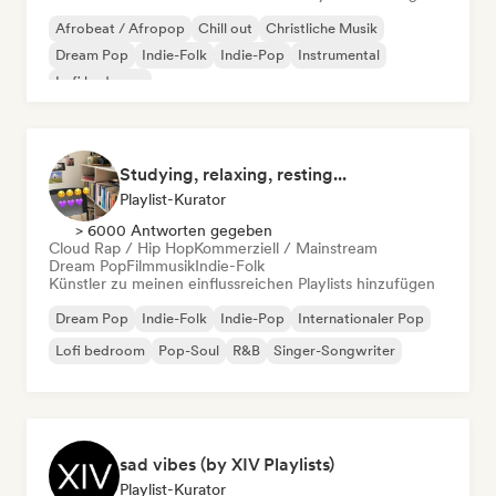
Afrobeat / Afropop
Chill out
Christliche Musik
Dream Pop
Indie-Folk
Indie-Pop
Instrumental
Lofi bedroom
Studying, relaxing, resting...
Playlist-Kurator
> 6000 Antworten gegeben
Cloud Rap / Hip Hop
Kommerziell / Mainstream
Dream Pop
Filmmusik
Indie-Folk
Künstler zu meinen einflussreichen Playlists hinzufügen
Dream Pop
Indie-Folk
Indie-Pop
Internationaler Pop
Lofi bedroom
Pop-Soul
R&B
Singer-Songwriter
sad vibes (by XIV Playlists)
Playlist-Kurator