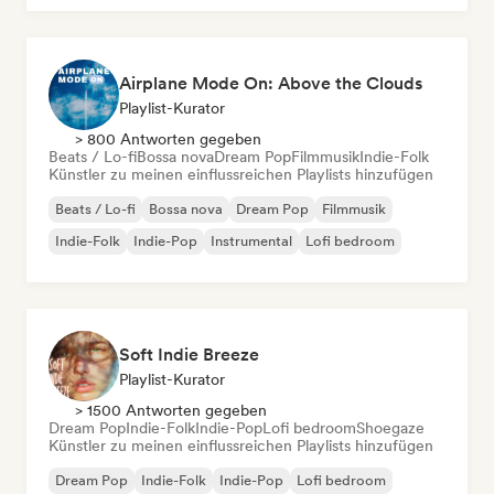
Airplane Mode On: Above the Clouds
Playlist-Kurator
> 800 Antworten gegeben
Beats / Lo-fi
Bossa nova
Dream Pop
Filmmusik
Indie-Folk
Künstler zu meinen einflussreichen Playlists hinzufügen
Beats / Lo-fi
Bossa nova
Dream Pop
Filmmusik
Indie-Folk
Indie-Pop
Instrumental
Lofi bedroom
Soft Indie Breeze
Playlist-Kurator
> 1500 Antworten gegeben
Dream Pop
Indie-Folk
Indie-Pop
Lofi bedroom
Shoegaze
Künstler zu meinen einflussreichen Playlists hinzufügen
Dream Pop
Indie-Folk
Indie-Pop
Lofi bedroom