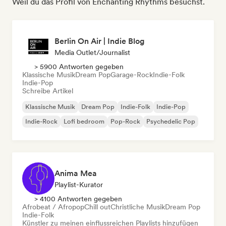
Weil du das Profil von Enchanting Rhythms besuchst.
Berlin On Air | Indie Blog
Media Outlet/Journalist
> 5900 Antworten gegeben
Klassische Musik
Dream Pop
Garage-Rock
Indie-Folk
Indie-Pop
Schreibe Artikel
Klassische Musik
Dream Pop
Indie-Folk
Indie-Pop
Indie-Rock
Lofi bedroom
Pop-Rock
Psychedelic Pop
Anima Mea
Playlist-Kurator
> 4100 Antworten gegeben
Afrobeat / Afropop
Chill out
Christliche Musik
Dream Pop
Indie-Folk
Künstler zu meinen einflussreichen Playlists hinzufügen