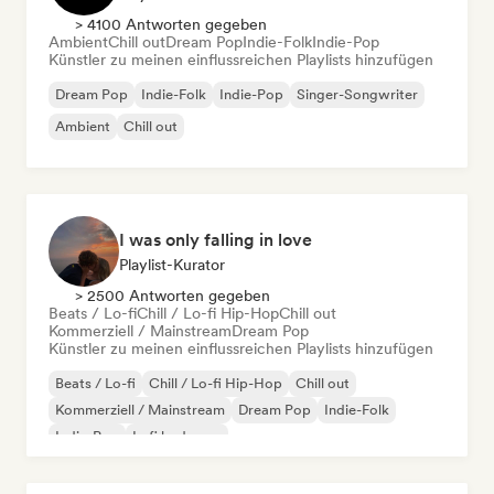
> 4100 Antworten gegeben
Ambient
Chill out
Dream Pop
Indie-Folk
Indie-Pop
Künstler zu meinen einflussreichen Playlists hinzufügen
Dream Pop
Indie-Folk
Indie-Pop
Singer-Songwriter
Ambient
Chill out
I was only falling in love
Playlist-Kurator
> 2500 Antworten gegeben
Beats / Lo-fi
Chill / Lo-fi Hip-Hop
Chill out
Kommerziell / Mainstream
Dream Pop
Künstler zu meinen einflussreichen Playlists hinzufügen
Beats / Lo-fi
Chill / Lo-fi Hip-Hop
Chill out
Kommerziell / Mainstream
Dream Pop
Indie-Folk
Indie-Pop
Lofi bedroom