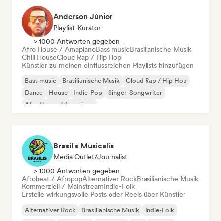
Anderson Júnior
Playlist-Kurator
> 1000 Antworten gegeben
Afro House / Amapiano
Bass music
Brasilianische Musik
Chill House
Cloud Rap / Hip Hop
Künstler zu meinen einflussreichen Playlists hinzufügen
Bass music
Brasilianische Musik
Cloud Rap / Hip Hop
Dance
House
Indie-Pop
Singer-Songwriter
Afro House / Amapiano
Brasilis Musicalis
Media Outlet/Journalist
> 1000 Antworten gegeben
Afrobeat / Afropop
Alternativer Rock
Brasilianische Musik
Kommerziell / Mainstream
Indie-Folk
Erstelle wirkungsvolle Posts oder Reels über Künstler
Alternativer Rock
Brasilianische Musik
Indie-Folk