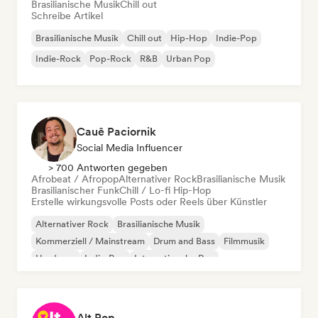
Brasilianische Musik
Chill out
Schreibe Artikel
Brasilianische Musik
Chill out
Hip-Hop
Indie-Pop
Indie-Rock
Pop-Rock
R&B
Urban Pop
Cauê Paciornik
Social Media Influencer
> 700 Antworten gegeben
Afrobeat / Afropop
Alternativer Rock
Brasilianische Musik
Brasilianischer Funk
Chill / Lo-fi Hip-Hop
Erstelle wirkungsvolle Posts oder Reels über Künstler
Alternativer Rock
Brasilianische Musik
Kommerziell / Mainstream
Drum and Bass
Filmmusik
Hardcore
Indie-Pop
Internationaler Rap
Alt Pop