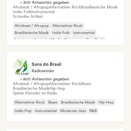
> 300 Antworten gegeben
Afrobeat / Afropop
Alternativer Rock
Brasilianische Musik
Indie-Folk
Instrumental
Schreibe Artikel
Afrobeat / Afropop
Alternativer Rock
Brasilianische Musik
Indie-Folk
Instrumental
Lateinamerikanische Musik
New wave
Pop-Rock
Sons do Brasil
Radiosender
> 800 Antworten gegeben
Afrobeat / Afropop
Alternativer Rock
Blues
Brasilianische Musik
Hip-Hop
Spiele Künstler im Radio
Alternativer Rock
Blues
Brasilianische Musik
Hip-Hop
Indie-Pop
Instrumental
Moderner Jazz
R&B