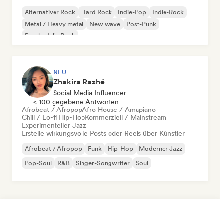
Alternativer Rock
Hard Rock
Indie-Pop
Indie-Rock
Metal / Heavy metal
New wave
Post-Punk
Psychedelic Rock
NEU
Zhakira Razhé
Social Media Influencer
< 100 gegebene Antworten
Afrobeat / Afropop
Afro House / Amapiano
Chill / Lo-fi Hip-Hop
Kommerziell / Mainstream
Experimenteller Jazz
Erstelle wirkungsvolle Posts oder Reels über Künstler
Afrobeat / Afropop
Funk
Hip-Hop
Moderner Jazz
Pop-Soul
R&B
Singer-Songwriter
Soul