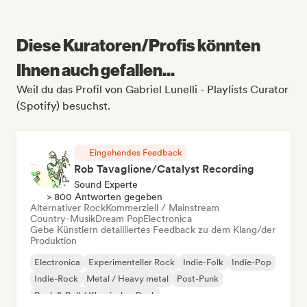
Diese Kuratoren/Profis könnten
Ihnen auch gefallen...
Weil du das Profil von Gabriel Lunelli - Playlists Curator
(Spotify) besuchst.
Eingehendes Feedback
Rob Tavaglione/Catalyst Recording
Sound Experte
> 800 Antworten gegeben
Alternativer Rock
Kommerziell / Mainstream
Country-Musik
Dream Pop
Electronica
Gebe Künstlern detailliertes Feedback zu dem Klang/der
Produktion
Electronica
Experimenteller Rock
Indie-Folk
Indie-Pop
Indie-Rock
Metal / Heavy metal
Post-Punk
Rock & Roll / Klassischer Rock