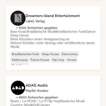
Dreamers Island Entertainment
Label, Verlag
> 1000 Antworten gegeben
Bass music
Brasilianische Musik
Brasilianischer Funk
Dance
Deep House
Biete Künstlern einen Verlagsvertrag an
Nehme Künstler unter Vertrag oder veröffentliche deren
Musik
Brasilianischer Funk
Deep House
Electronica
Elektropop
Future House
Hip-Hop
House
Tech House
ADAD Audio
Playlist-Kurator
> 4900 Antworten gegeben
Beats / Lo-fi
Chill / Lo-fi Hip-Hop
Klassische Musik
Country-Musik
Drill/Jersey