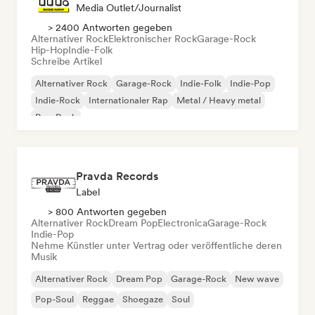
Media Outlet/Journalist
> 2400 Antworten gegeben
Alternativer Rock
Elektronischer Rock
Garage-Rock
Hip-Hop
Indie-Folk
Schreibe Artikel
Alternativer Rock
Garage-Rock
Indie-Folk
Indie-Pop
Indie-Rock
Internationaler Rap
Metal / Heavy metal
Pop-Rock
Pravda Records
Label
> 800 Antworten gegeben
Alternativer Rock
Dream Pop
Electronica
Garage-Rock
Indie-Pop
Nehme Künstler unter Vertrag oder veröffentliche deren
Musik
Alternativer Rock
Dream Pop
Garage-Rock
New wave
Pop-Soul
Reggae
Shoegaze
Soul