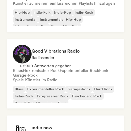
Künstler zu meinen einflussreichen Playlists hinzufügen
Hip-Hop
Indie-Folk
Indie-Pop
Indie-Rock
Instrumental
Instrumentaler Hip-Hop
Internationaler Rap
Rap auf Englisch
Good Vibrations Radio
Radiosender
> 2900 Antworten gegeben
Blues
Elektronischer Rock
Experimenteller Rock
Funk
Garage-Rock
Spiele Künstler im Radio
Blues
Experimenteller Rock
Garage-Rock
Hard Rock
Indie-Rock
Progressiver Rock
Psychedelic Rock
Rock & Roll / Klassischer Rock
indie now