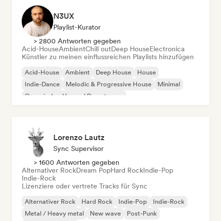
N3UX
Playlist-Kurator
> 2800 Antworten gegeben
Acid-House
Ambient
Chill out
Deep House
Electronica
Künstler zu meinen einflussreichen Playlists hinzufügen
Acid-House
Ambient
Deep House
House
Indie-Dance
Melodic & Progressive House
Minimal
Organischer House / Downtempo
Lorenzo Lautz
Sync Supervisor
> 1600 Antworten gegeben
Alternativer Rock
Dream Pop
Hard Rock
Indie-Pop
Indie-Rock
Lizenziere oder vertrete Tracks für Sync
Alternativer Rock
Hard Rock
Indie-Pop
Indie-Rock
Metal / Heavy metal
New wave
Post-Punk