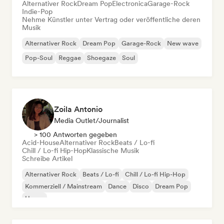
Alternativer Rock
Dream Pop
Electronica
Garage-Rock
Indie-Pop
Nehme Künstler unter Vertrag oder veröffentliche deren
Musik
Alternativer Rock
Dream Pop
Garage-Rock
New wave
Pop-Soul
Reggae
Shoegaze
Soul
Zoila Antonio
Media Outlet/Journalist
> 100 Antworten gegeben
Acid-House
Alternativer Rock
Beats / Lo-fi
Chill / Lo-fi Hip-Hop
Klassische Musik
Schreibe Artikel
Alternativer Rock
Beats / Lo-fi
Chill / Lo-fi Hip-Hop
Kommerziell / Mainstream
Dance
Disco
Dream Pop
House