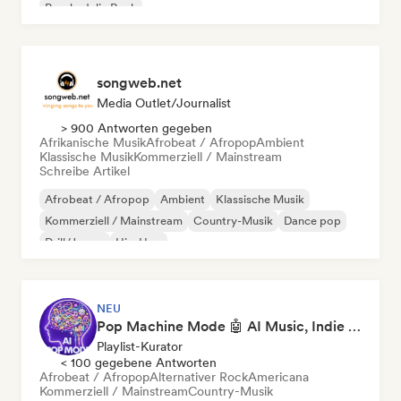
Psychedelic Rock
songweb.net
Media Outlet/Journalist
> 900 Antworten gegeben
Afrikanische Musik
Afrobeat / Afropop
Ambient
Klassische Musik
Kommerziell / Mainstream
Schreibe Artikel
Afrobeat / Afropop
Ambient
Klassische Musik
Kommerziell / Mainstream
Country-Musik
Dance pop
Drill/Jersey
Hip-Hop
NEU
Pop Machine Mode 🤖 AI Music, Indie Pop & Dream Pop
Playlist-Kurator
< 100 gegebene Antworten
Afrobeat / Afropop
Alternativer Rock
Americana
Kommerziell / Mainstream
Country-Musik