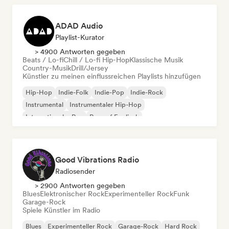
ADAD Audio
Playlist-Kurator
> 4900 Antworten gegeben
Beats / Lo-fi
Chill / Lo-fi Hip-Hop
Klassische Musik
Country-Musik
Drill/Jersey
Künstler zu meinen einflussreichen Playlists hinzufügen
Hip-Hop
Indie-Folk
Indie-Pop
Indie-Rock
Instrumental
Instrumentaler Hip-Hop
Internationaler Rap
Rap auf Englisch
Good Vibrations Radio
Radiosender
> 2900 Antworten gegeben
Blues
Elektronischer Rock
Experimenteller Rock
Funk
Garage-Rock
Spiele Künstler im Radio
Blues
Experimenteller Rock
Garage-Rock
Hard Rock