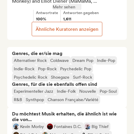
Monkey) and Elliot Diener (MaMaMa, ...
Mehr sehen
Antwortrate
Antworten gegeben
100%
1,611
Ähnliche Kuratoren anzeigen
Genres, die er/sie mag
Alternativer Rock
Coldwave
Dream Pop
Indie-Pop
Indie-Rock
Pop-Rock
Psychedelic Pop
Psychedelic Rock
Shoegaze
Surf-Rock
Genres, für die sie ebenfalls offen sind
Experimenteller Jazz
Indie-Folk
Nouvelle
Pop-Soul
R&B
Synthpop
Chanson Française/Variété
Du möchtest Musik erhalten, die ähnlich ist wie
die von...
Kevin Morby
Fontaines D.C.
Big Thief