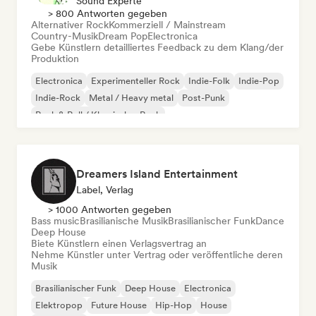
Sound Experte
> 800 Antworten gegeben
Alternativer Rock
Kommerziell / Mainstream
Country-Musik
Dream Pop
Electronica
Gebe Künstlern detailliertes Feedback zu dem Klang/der
Produktion
Electronica
Experimenteller Rock
Indie-Folk
Indie-Pop
Indie-Rock
Metal / Heavy metal
Post-Punk
Rock & Roll / Klassischer Rock
Dreamers Island Entertainment
Label, Verlag
> 1000 Antworten gegeben
Bass music
Brasilianische Musik
Brasilianischer Funk
Dance
Deep House
Biete Künstlern einen Verlagsvertrag an
Nehme Künstler unter Vertrag oder veröffentliche deren
Musik
Brasilianischer Funk
Deep House
Electronica
Elektropop
Future House
Hip-Hop
House