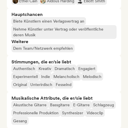
Ethel Cain
Aldous Harding
Elliott Smith
Hauptchancen
Biete Künstlern einen Verlagsvertrag an
Nehme Künstler unter Vertrag oder veröffentliche
deren Musik
Weitere
Dem Team/Netzwerk empfehlen
Stimmungen, die er/sie liebt
Authentisch
Kreativ
Dramatisch
Engagiert
Experimentell
Indie
Melancholisch
Melodisch
Original
Unterirdisch
Fesselnd
Musikalische Attribute, die er/sie liebt
Akustische Gitarre
Bassgitarre
E-Gitarre
Schlagzeug
Professionelle Produktion
Synthesizer
Videoclip
Gesang