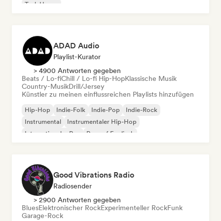
Tech House
ADAD Audio
Playlist-Kurator
> 4900 Antworten gegeben
Beats / Lo-fi
Chill / Lo-fi Hip-Hop
Klassische Musik
Country-Musik
Drill/Jersey
Künstler zu meinen einflussreichen Playlists hinzufügen
Hip-Hop
Indie-Folk
Indie-Pop
Indie-Rock
Instrumental
Instrumentaler Hip-Hop
Internationaler Rap
Rap auf Englisch
Good Vibrations Radio
Radiosender
> 2900 Antworten gegeben
Blues
Elektronischer Rock
Experimenteller Rock
Funk
Garage-Rock