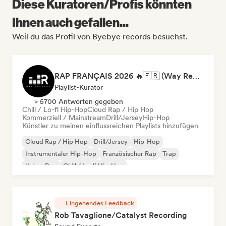
Diese Kuratoren/Profis könnten
Ihnen auch gefallen...
Weil du das Profil von Byebye records besuchst.
RAP FRANÇAIS 2026 🔥🇫🇷 (Way Records)
Playlist-Kurator
> 5700 Antworten gegeben
Chill / Lo-fi Hip-Hop
Cloud Rap / Hip Hop
Kommerziell / Mainstream
Drill/Jersey
Hip-Hop
Künstler zu meinen einflussreichen Playlists hinzufügen
Cloud Rap / Hip Hop
Drill/Jersey
Hip-Hop
Instrumentaler Hip-Hop
Französischer Rap
Trap
Urban Pop
Chill / Lo-fi Hip-Hop
Eingehendes Feedback
Rob Tavaglione/Catalyst Recording