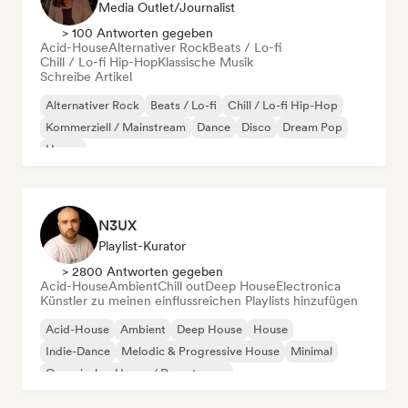
Media Outlet/Journalist
> 100 Antworten gegeben
Acid-House
Alternativer Rock
Beats / Lo-fi
Chill / Lo-fi Hip-Hop
Klassische Musik
Schreibe Artikel
Alternativer Rock
Beats / Lo-fi
Chill / Lo-fi Hip-Hop
Kommerziell / Mainstream
Dance
Disco
Dream Pop
House
N3UX
Playlist-Kurator
> 2800 Antworten gegeben
Acid-House
Ambient
Chill out
Deep House
Electronica
Künstler zu meinen einflussreichen Playlists hinzufügen
Acid-House
Ambient
Deep House
House
Indie-Dance
Melodic & Progressive House
Minimal
Organischer House / Downtempo