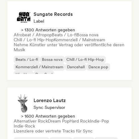
Sungate Records
Label
> 1300 Antworten gegeben
Afrobeat / Afropop
Beats / Lo-fi
Bossa nova
Chill / Lo-fi Hip-Hop
Kommerziell / Mainstream
Nehme Künstler unter Vertrag oder veröffentliche deren
Musik
Beats / Lo-fi
Bossa nova
Chill / Lo-fi Hip-Hop
Kommerziell / Mainstream
Dancehall
Dance pop
Hip-Hop
Pop-Soul
Lorenzo Lautz
Sync Supervisor
> 1600 Antworten gegeben
Alternativer Rock
Dream Pop
Hard Rock
Indie-Pop
Indie-Rock
Lizenziere oder vertrete Tracks für Sync