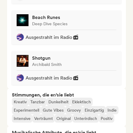
Beach Runes
Deep Dive Species
Ausgestrahlt im Radio
Shotgun
Archibald Smith
Ausgestrahlt im Radio
Stimmungen, die er/sie liebt
Kreativ
Tanzbar
Dunkelheit
Eklektisch
Experimentell
Gute Vibes
Groovy
Einzigartig
Indie
Intensive
Verträumt
Original
Unterirdisch
Positiv
Musikalische Attribute, die er/sie liebt