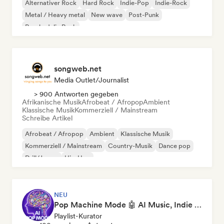
Alternativer Rock
Hard Rock
Indie-Pop
Indie-Rock
Metal / Heavy metal
New wave
Post-Punk
Psychedelic Rock
songweb.net
Media Outlet/Journalist
> 900 Antworten gegeben
Afrikanische Musik
Afrobeat / Afropop
Ambient
Klassische Musik
Kommerziell / Mainstream
Schreibe Artikel
Afrobeat / Afropop
Ambient
Klassische Musik
Kommerziell / Mainstream
Country-Musik
Dance pop
Drill/Jersey
Hip-Hop
NEU
Pop Machine Mode 🤖 AI Music, Indie Pop & Dream Pop
Playlist-Kurator