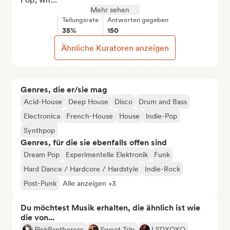
Mehr sehen
Teilungsrate
Antworten gegeben
35%
150
Ähnliche Kuratoren anzeigen
Genres, die er/sie mag
Acid-House
Deep House
Disco
Drum and Bass
Electronica
French-House
House
Indie-Pop
Synthpop
Genres, für die sie ebenfalls offen sind
Dream Pop
Experimentelle Elektronik
Funk
Hard Dance / Hardcore / Hardstyle
Indie-Rock
Post-Punk
Alle anzeigen +3
Du möchtest Musik erhalten, die ähnlich ist wie
die von...
PinkPantheress
Sweet Trip
LSDXOXO