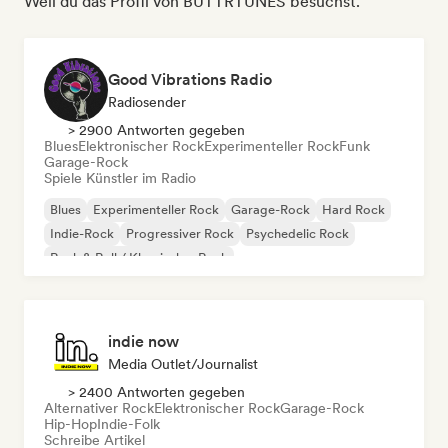
Weil du das Profil von BUTTRTUNES besuchst.
Good Vibrations Radio
Radiosender
> 2900 Antworten gegeben
Blues
Elektronischer Rock
Experimenteller Rock
Funk
Garage-Rock
Spiele Künstler im Radio
Blues
Experimenteller Rock
Garage-Rock
Hard Rock
Indie-Rock
Progressiver Rock
Psychedelic Rock
Rock & Roll / Klassischer Rock
indie now
Media Outlet/Journalist
> 2400 Antworten gegeben
Alternativer Rock
Elektronischer Rock
Garage-Rock
Hip-Hop
Indie-Folk
Schreibe Artikel