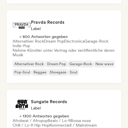
Pravda Records
Label
> 800 Antworten gegeben
Alternativer Rock
Dream Pop
Electronica
Garage-Rock
Indie-Pop
Nehme Künstler unter Vertrag oder veröffentliche deren
Musik
Alternativer Rock
Dream Pop
Garage-Rock
New wave
Pop-Soul
Reggae
Shoegaze
Soul
Sungate Records
Label
> 1300 Antworten gegeben
Afrobeat / Afropop
Beats / Lo-fi
Bossa nova
Chill / Lo-fi Hip-Hop
Kommerziell / Mainstream