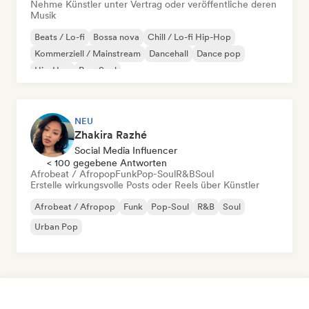
Nehme Künstler unter Vertrag oder veröffentliche deren
Musik
Beats / Lo-fi
Bossa nova
Chill / Lo-fi Hip-Hop
Kommerziell / Mainstream
Dancehall
Dance pop
Hip-Hop
Pop-Soul
NEU
Zhakira Razhé
Social Media Influencer
< 100 gegebene Antworten
Afrobeat / Afropop
Funk
Pop-Soul
R&B
Soul
Erstelle wirkungsvolle Posts oder Reels über Künstler
Afrobeat / Afropop
Funk
Pop-Soul
R&B
Soul
Urban Pop