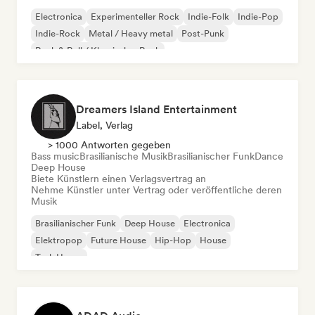
Electronica
Experimenteller Rock
Indie-Folk
Indie-Pop
Indie-Rock
Metal / Heavy metal
Post-Punk
Rock & Roll / Klassischer Rock
Dreamers Island Entertainment
Label, Verlag
> 1000 Antworten gegeben
Bass music
Brasilianische Musik
Brasilianischer Funk
Dance
Deep House
Biete Künstlern einen Verlagsvertrag an
Nehme Künstler unter Vertrag oder veröffentliche deren
Musik
Brasilianischer Funk
Deep House
Electronica
Elektropop
Future House
Hip-Hop
House
Tech House