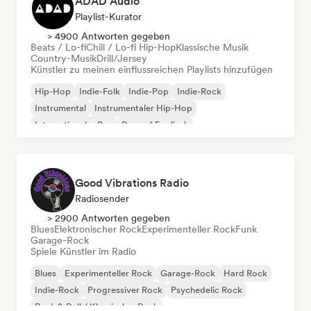
ADAD Audio
Playlist-Kurator
> 4900 Antworten gegeben
Beats / Lo-fi
Chill / Lo-fi Hip-Hop
Klassische Musik
Country-Musik
Drill/Jersey
Künstler zu meinen einflussreichen Playlists hinzufügen
Hip-Hop
Indie-Folk
Indie-Pop
Indie-Rock
Instrumental
Instrumentaler Hip-Hop
Internationaler Rap
Rap auf Englisch
Good Vibrations Radio
Radiosender
> 2900 Antworten gegeben
Blues
Elektronischer Rock
Experimenteller Rock
Funk
Garage-Rock
Spiele Künstler im Radio
Blues
Experimenteller Rock
Garage-Rock
Hard Rock
Indie-Rock
Progressiver Rock
Psychedelic Rock
Rock & Roll / Klassischer Rock