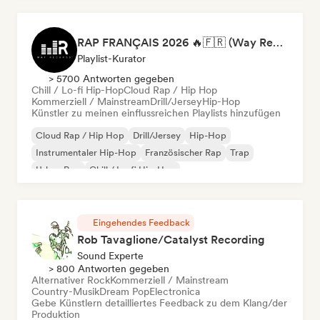
RAP FRANÇAIS 2026 🔥🇫🇷 (Way Records)
Playlist-Kurator
> 5700 Antworten gegeben
Chill / Lo-fi Hip-Hop
Cloud Rap / Hip Hop
Kommerziell / Mainstream
Drill/Jersey
Hip-Hop
Künstler zu meinen einflussreichen Playlists hinzufügen
Cloud Rap / Hip Hop
Drill/Jersey
Hip-Hop
Instrumentaler Hip-Hop
Französischer Rap
Trap
Urban Pop
Chill / Lo-fi Hip-Hop
Eingehendes Feedback
Rob Tavaglione/Catalyst Recording
Sound Experte
> 800 Antworten gegeben
Alternativer Rock
Kommerziell / Mainstream
Country-Musik
Dream Pop
Electronica
Gebe Künstlern detailliertes Feedback zu dem Klang/der
Produktion