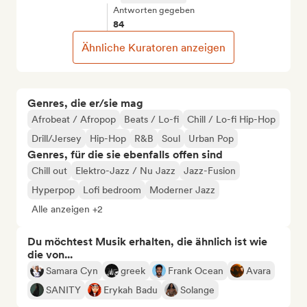
Antworten gegeben
84
Ähnliche Kuratoren anzeigen
Genres, die er/sie mag
Afrobeat / Afropop
Beats / Lo-fi
Chill / Lo-fi Hip-Hop
Drill/Jersey
Hip-Hop
R&B
Soul
Urban Pop
Genres, für die sie ebenfalls offen sind
Chill out
Elektro-Jazz / Nu Jazz
Jazz-Fusion
Hyperpop
Lofi bedroom
Moderner Jazz
Alle anzeigen +2
Du möchtest Musik erhalten, die ähnlich ist wie
die von...
Samara Cyn
greek
Frank Ocean
Avara
SANITY
Erykah Badu
Solange