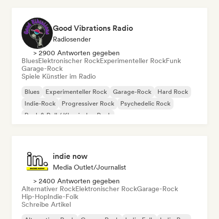
Good Vibrations Radio
Radiosender
> 2900 Antworten gegeben
Blues
Elektronischer Rock
Experimenteller Rock
Funk
Garage-Rock
Spiele Künstler im Radio
Blues
Experimenteller Rock
Garage-Rock
Hard Rock
Indie-Rock
Progressiver Rock
Psychedelic Rock
Rock & Roll / Klassischer Rock
indie now
Media Outlet/Journalist
> 2400 Antworten gegeben
Alternativer Rock
Elektronischer Rock
Garage-Rock
Hip-Hop
Indie-Folk
Schreibe Artikel