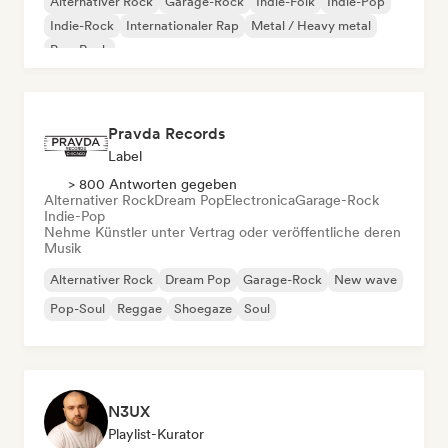
Alternativer Rock
Garage-Rock
Indie-Folk
Indie-Pop
Indie-Rock
Internationaler Rap
Metal / Heavy metal
Pop-Rock
Pravda Records
Label
> 800 Antworten gegeben
Alternativer Rock
Dream Pop
Electronica
Garage-Rock
Indie-Pop
Nehme Künstler unter Vertrag oder veröffentliche deren
Musik
Alternativer Rock
Dream Pop
Garage-Rock
New wave
Pop-Soul
Reggae
Shoegaze
Soul
N3UX
Playlist-Kurator