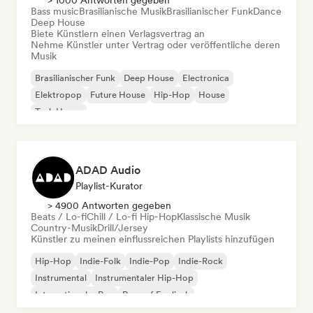
> 1000 Antworten gegeben
Bass music
Brasilianische Musik
Brasilianischer Funk
Dance
Deep House
Biete Künstlern einen Verlagsvertrag an
Nehme Künstler unter Vertrag oder veröffentliche deren
Musik
Brasilianischer Funk
Deep House
Electronica
Elektropop
Future House
Hip-Hop
House
Tech House
ADAD Audio
Playlist-Kurator
> 4900 Antworten gegeben
Beats / Lo-fi
Chill / Lo-fi Hip-Hop
Klassische Musik
Country-Musik
Drill/Jersey
Künstler zu meinen einflussreichen Playlists hinzufügen
Hip-Hop
Indie-Folk
Indie-Pop
Indie-Rock
Instrumental
Instrumentaler Hip-Hop
Internationaler Rap
Rap auf Englisch