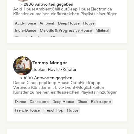
> 2800 Antworten gegeben
Acid-House
Ambient
Chill out
Deep House
Electronica
Künstler zu meinen einflussreichen Playlists hinzufügen
Acid-House
Ambient
Deep House
House
Indie-Dance
Melodic & Progressive House
Minimal
Organischer House / Downtempo
Tommy Menger
Booker, Playlist-Kurator
> 1800 Antworten gegeben
Dance
Dance pop
Deep House
Disco
Elektropop
Verbinde Künstler mit Live-Event-Möglichkeiten
Künstler zu meinen einflussreichen Playlists hinzufügen
Dance
Dance pop
Deep House
Disco
Elektropop
French-House
French Pop
House