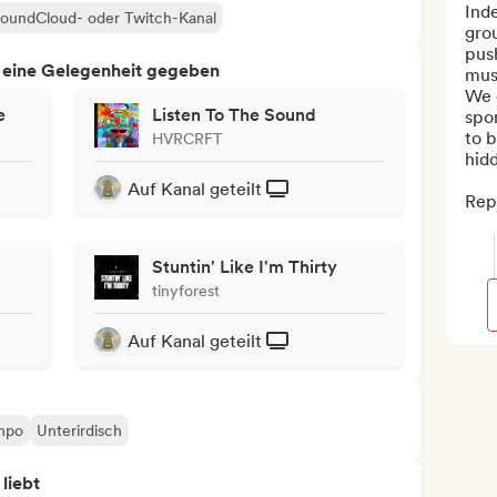
Inde
 SoundCloud- oder Twitch-Kanal
grou
push
h eine Gelegenheit gegeben
musi
We 
e
Listen To The Sound
spon
to b
HVRCRFT
hidd
Auf Kanal geteilt
Repo
Stuntin' Like I'm Thirty
tinyforest
Auf Kanal geteilt
mpo
Unterirdisch
 liebt