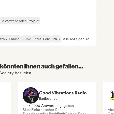
Bevorstehendes Projekt
ath / Thrash
Funk
Indie-Folk
R&B
Alle anzeigen +3
könnten Ihnen auch gefallen...
 Society besuchst.
Good Vibrations Radio
Radiosender
> 2900 Antworten gegeben
Blues
Elektronischer Rock
Alt
Experimenteller Rock
Funk
Garage-Rock
Gar