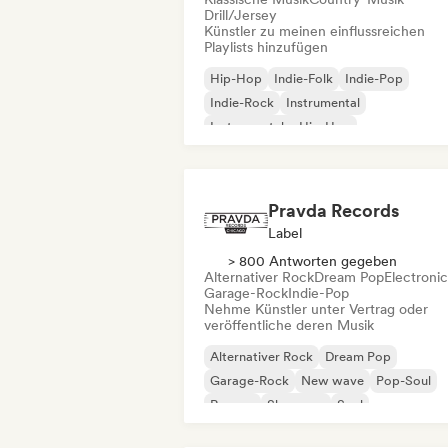
Drill/Jersey
Künstler zu meinen einflussreichen
Playlists hinzufügen
Hip-Hop
Indie-Folk
Indie-Pop
Indie-Rock
Instrumental
Instrumentaler Hip-Hop
Internationaler Rap
Rap auf Englisch
Pravda Records
Label
> 800 Antworten gegeben
Alternativer Rock
Dream Pop
Electroni
Garage-Rock
Indie-Pop
Nehme Künstler unter Vertrag oder
veröffentliche deren Musik
Alternativer Rock
Dream Pop
Garage-Rock
New wave
Pop-Soul
Reggae
Shoegaze
Soul