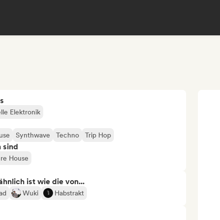
s
le Elektronik
use
Synthwave
Techno
Trip Hop
n sind
ure House
nlich ist wie die von...
ad
Wuki
Habstrakt