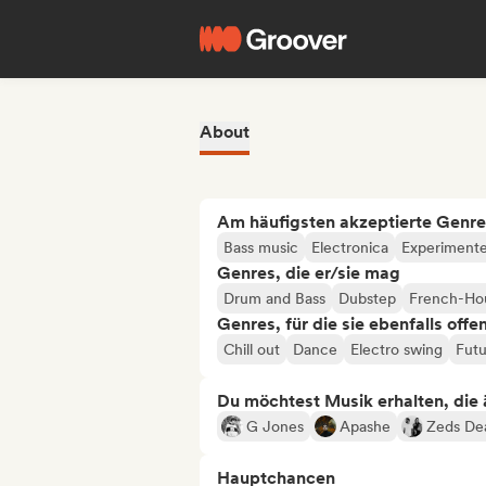
About
Am häufigsten akzeptierte Genre
Bass music
Electronica
Experimentel
Genres, die er/sie mag
Drum and Bass
Dubstep
French-Ho
Genres, für die sie ebenfalls offe
Chill out
Dance
Electro swing
Fut
Du möchtest Musik erhalten, die äh
G Jones
Apashe
Zeds De
Hauptchancen