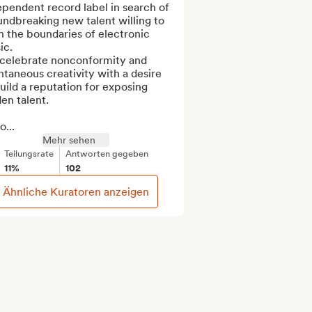
pendent record label in search of 
ndbreaking new talent willing to 
 the boundaries of electronic 
c.

celebrate nonconformity and 
taneous creativity with a desire 
uild a reputation for exposing 
en talent.

...
Mehr sehen
Teilungsrate
Antworten gegeben
11%
102
Ähnliche Kuratoren anzeigen