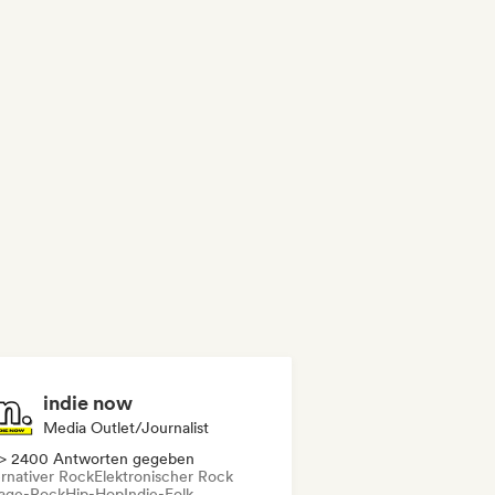
indie now
Media Outlet/Journalist
> 2400 Antworten gegeben
ernativer Rock
Elektronischer Rock
age-Rock
Hip-Hop
Indie-Folk