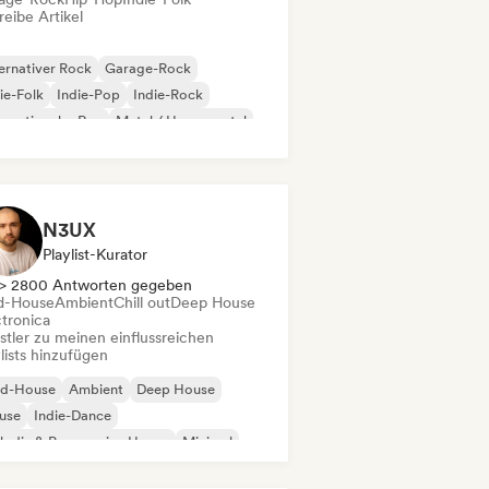
eibe Artikel
ernativer Rock
Garage-Rock
ie-Folk
Indie-Pop
Indie-Rock
ernationaler Rap
Metal / Heavy metal
p-Rock
N3UX
Playlist-Kurator
> 2800 Antworten gegeben
d-House
Ambient
Chill out
Deep House
ctronica
stler zu meinen einflussreichen
lists hinzufügen
id-House
Ambient
Deep House
use
Indie-Dance
odic & Progressive House
Minimal
ganischer House / Downtempo