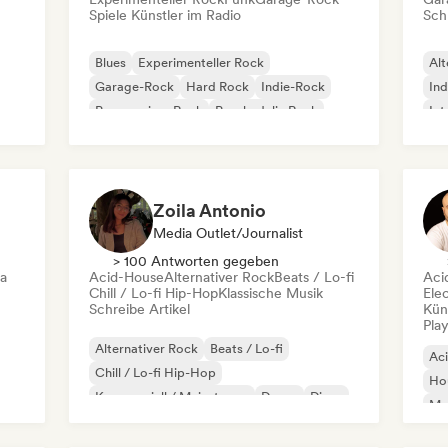
Spiele Künstler im Radio
Schr
Blues
Experimenteller Rock
Alt
Garage-Rock
Hard Rock
Indie-Rock
Ind
Progressiver Rock
Psychedelic Rock
Int
Rock & Roll / Klassischer Rock
Po
Zoila Antonio
Media Outlet/Journalist
> 100 Antworten gegeben
ca
Acid-House
Alternativer Rock
Beats / Lo-fi
Aci
Chill / Lo-fi Hip-Hop
Klassische Musik
Ele
Schreibe Artikel
Kün
Play
Alternativer Rock
Beats / Lo-fi
Ac
Chill / Lo-fi Hip-Hop
Ho
Kommerziell / Mainstream
Dance
Disco
Mel
Dream Pop
House
Or