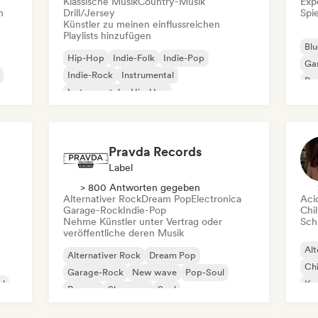
Klassische Musik
Country-Musik
Exp
n
Drill/Jersey
Spie
Künstler zu meinen einflussreichen
Playlists hinzufügen
Blu
Hip-Hop
Indie-Folk
Indie-Pop
Ga
Indie-Rock
Instrumental
Pro
Instrumentaler Hip-Hop
Roc
Internationaler Rap
Rap auf Englisch
Pravda Records
Label
> 800 Antworten gegeben
Alternativer Rock
Dream Pop
Electronica
Aci
Garage-Rock
Indie-Pop
Chil
Nehme Künstler unter Vertrag oder
Schr
veröffentliche deren Musik
Alt
Alternativer Rock
Dream Pop
Chi
Garage-Rock
New wave
Pop-Soul
al
Kom
Reggae
Shoegaze
Soul
Dr