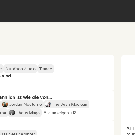
e
Nu-disco / Italo
Trance
n sind
nlich ist wie die von...
Jordan Nocturne
The Juan Maclean
rna
Theus Mago
Alle anzeigen +12
At t
mult
e DJ-Sets herunter