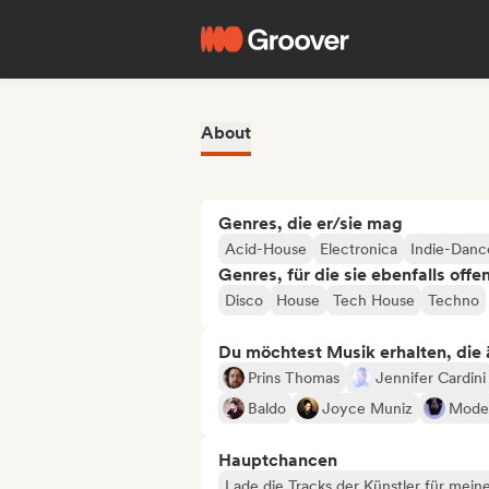
About
Genres, die er/sie mag
Acid-House
Electronica
Indie-Danc
Genres, für die sie ebenfalls offe
Disco
House
Tech House
Techno
Du möchtest Musik erhalten, die äh
Prins Thomas
Jennifer Cardini
Baldo
Joyce Muniz
Mode
Hauptchancen
Lade die Tracks der Künstler für mein