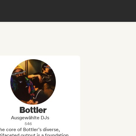
Bottler
Ausgewählte DJs
546
he core of Bottler’s diverse, 
ifaceted output is a foundation 