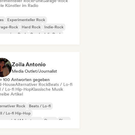
erimenteller Rock
Funk
Garage-Rock
le Künstler im Radio
es
Experimenteller Rock
rage-Rock
Hard Rock
Indie-Rock
gressiver Rock
Psychedelic Rock
k & Roll / Klassischer Rock
Zoila Antonio
Media Outlet/Journalist
> 100 Antworten gegeben
d-House
Alternativer Rock
Beats / Lo-fi
l / Lo-fi Hip-Hop
Klassische Musik
eibe Artikel
ernativer Rock
Beats / Lo-fi
ll / Lo-fi Hip-Hop
merziell / Mainstream
Dance
Disco
eam Pop
House