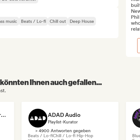
buil
New 
Phil
ss music
Beats / Lo-fi
Chill out
Deep House
whos
rela
könnten Ihnen auch gefallen...
st.
Dreamers Island Entertainment
ADAD Audio
Playlist-Kurator
> 4900 Antworten gegeben
Beats / Lo-fi
Chill / Lo-fi Hip-Hop
Blu