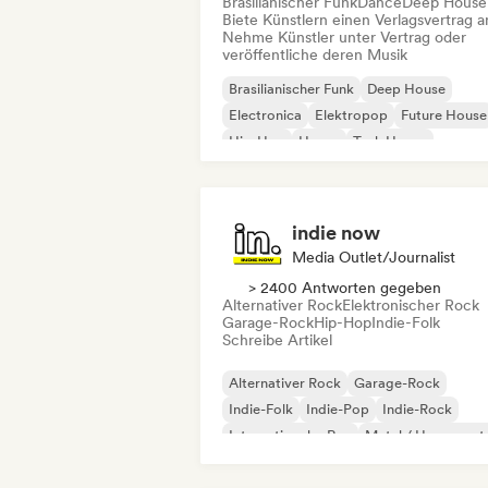
Brasilianischer Funk
Dance
Deep House
Biete Künstlern einen Verlagsvertrag a
Nehme Künstler unter Vertrag oder
veröffentliche deren Musik
Brasilianischer Funk
Deep House
Electronica
Elektropop
Future House
Hip-Hop
House
Tech House
indie now
Media Outlet/Journalist
> 2400 Antworten gegeben
Alternativer Rock
Elektronischer Rock
Garage-Rock
Hip-Hop
Indie-Folk
Schreibe Artikel
Alternativer Rock
Garage-Rock
Indie-Folk
Indie-Pop
Indie-Rock
Internationaler Rap
Metal / Heavy met
Pop-Rock