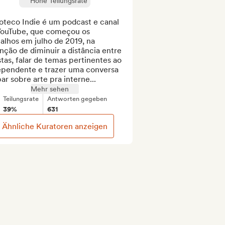
Hohe Teilungsrate
oteco Indie é um podcast e canal 
YouTube, que começou os 
alhos em julho de 2019, na 
nção de diminuir a distância entre 
stas, falar de temas pertinentes ao 
ependente e trazer uma conversa 
ar sobre arte pra interne...
Mehr sehen
Teilungsrate
Antworten gegeben
39%
631
Ähnliche Kuratoren anzeigen