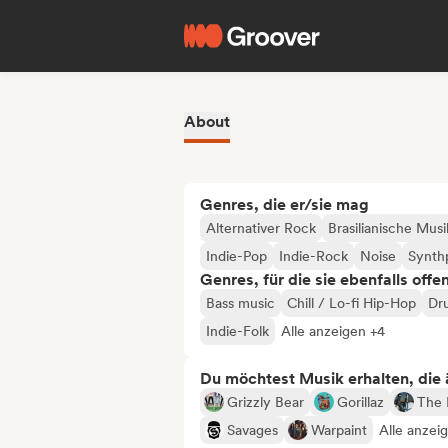
About
Genres, die er/sie mag
Alternativer Rock
Brasilianische Musi
Indie-Pop
Indie-Rock
Noise
Synth
Genres, für die sie ebenfalls offe
Bass music
Chill / Lo-fi Hip-Hop
Dr
Indie-Folk
Alle anzeigen +4
Du möchtest Musik erhalten, die äh
Grizzly Bear
Gorillaz
The 
Savages
Warpaint
Alle anzei