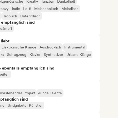
itgenössische
Kreativ
Tanzbar
Dunkelheit
roovy
Indie
Lo-fi
Melancholisch
Melodisch
Tropisch
Unterirdisch
s empfänglich sind
dämpft
 liebt
Elektronische Klänge
Ausdrücklich
Instrumental
cks
Schlagzeug
Klavier
Synthesizer
Urbane Klänge
ie ebenfalls empfänglich sind
beiten
vorstehendes Projekt
Junge Talente
mpfänglich sind
hne
Unsignierter Künstler