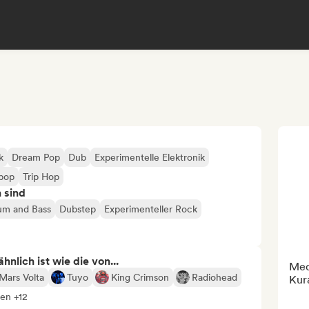
k
Dream Pop
Dub
Experimentelle Elektronik
pop
Trip Hop
n sind
um and Bass
Dubstep
Experimenteller Rock
nlich ist wie die von...
Medi
Mars Volta
Tuyo
King Crimson
Radiohead
Kur
gen +12