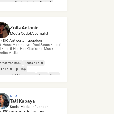
gressiver Rock
Psychedelic Rock
k & Roll / Klassischer Rock
Zoila Antonio
Media Outlet/Journalist
> 100 Antworten gegeben
d-House
Alternativer Rock
Beats / Lo-fi
l / Lo-fi Hip-Hop
Klassische Musik
eibe Artikel
ernativer Rock
Beats / Lo-fi
ll / Lo-fi Hip-Hop
merziell / Mainstream
Dance
Disco
eam Pop
House
NEU
Tati Kapaya
Social Media Influencer
< 100 gegebene Antworten