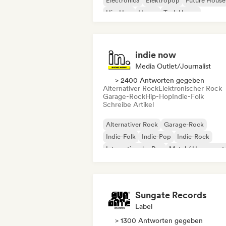
Electronica
Elektropop
Future House
Hip-Hop
House
Tech House
indie now
Media Outlet/Journalist
> 2400 Antworten gegeben
Alternativer Rock
Elektronischer Rock
Garage-Rock
Hip-Hop
Indie-Folk
Schreibe Artikel
Alternativer Rock
Garage-Rock
Indie-Folk
Indie-Pop
Indie-Rock
Internationaler Rap
Metal / Heavy met
Pop-Rock
Sungate Records
Label
> 1300 Antworten gegeben