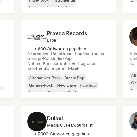
Indie-Rock
Instrumental
Pro
Instrumentaler Hip-Hop
Roc
Internationaler Rap
Rap auf Englisch
Pravda Records
Label
> 800 Antworten gegeben
Alternativer Rock
Dream Pop
Electronica
Aci
Garage-Rock
Indie-Pop
Chil
Nehme Künstler unter Vertrag oder
Schr
veröffentliche deren Musik
Alt
Alternativer Rock
Dream Pop
Chi
Garage-Rock
New wave
Pop-Soul
al
Kom
Reggae
Shoegaze
Soul
Dr
Dulaxi
Media Outlet/Journalist
> 3000 Antworten gegeben