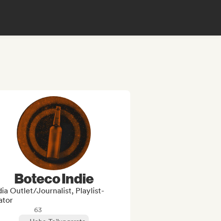
Boteco Indie
a Outlet/Journalist, Playlist-
ator
63