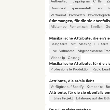
Authentisch
Einprägsam
Chillen
Ze
Downbeat
Experimentell
Fusion
G
Verträumt
Provokativ
Psychologisch
Stimmungen, für die sie ebenfall
Midtempo
Romantisch
Sinnlich
Ge
Musikalische Attribute, die er/sie
Bassgitarre
Mit
Messing
E-Gitarre
Live-Aufnahme
Abgeschlossene Tra
Videoclip
Gesang
Musikalische Attribute, für die s
Professionelle Produktion
Radio bear
Attribute, die er/sie liebt
Verfügbar auf Spotify
Komponist
Be
Attribute, für die sie ebenfalls e
Frühes Projekt
Erfahrung auf der Bü
Du willst nicht erhalten...