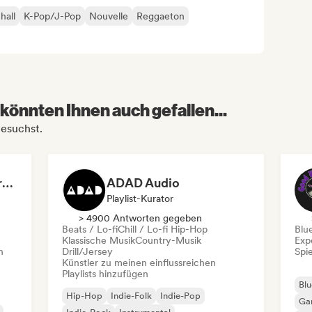
hall
K-Pop/J-Pop
Nouvelle
Reggaeton
könnten Ihnen auch gefallen...
besuchst.
Dreamers Island Entertainment
ADAD Audio
Playlist-Kurator
> 4900 Antworten gegeben
Beats / Lo-fi
Chill / Lo-fi Hip-Hop
Blu
Klassische Musik
Country-Musik
Exp
n
Drill/Jersey
Spie
Künstler zu meinen einflussreichen
Playlists hinzufügen
Blu
Hip-Hop
Indie-Folk
Indie-Pop
Ga