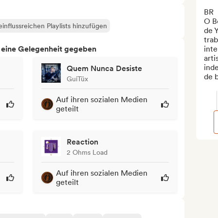
BR

O B
influssreichen Playlists hinzufügen
de 
trab
h eine Gelegenheit gegeben
inte
arti
ind
Quem Nunca Desiste
de b
GuiTüx
Auf ihren sozialen Medien
geteilt
Reaction
2 Ohms Load
Auf ihren sozialen Medien
geteilt