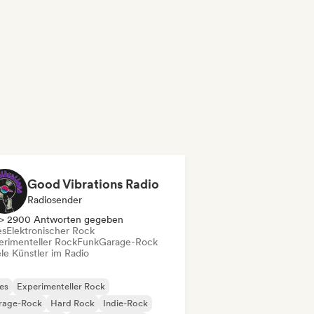
Good Vibrations Radio
Radiosender
> 2900 Antworten gegeben
es
Elektronischer Rock
erimenteller Rock
Funk
Garage-Rock
le Künstler im Radio
es
Experimenteller Rock
rage-Rock
Hard Rock
Indie-Rock