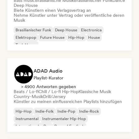
Bass music
Brasilianische Musik
Brasilianischer Funk
Dance
Deep House
Biete Künstlern einen Verlagsvertrag an
Nehme Künstler unter Vertrag oder veröffentliche deren
Musik
Brasilianischer Funk
Deep House
Electronica
Elektropop
Future House
Hip-Hop
House
Tech House
ADAD Audio
Playlist-Kurator
> 4900 Antworten gegeben
Beats / Lo-fi
Chill / Lo-fi Hip-Hop
Klassische Musik
Country-Musik
Drill/Jersey
Künstler zu meinen einflussreichen Playlists hinzufügen
Hip-Hop
Indie-Folk
Indie-Pop
Indie-Rock
Instrumental
Instrumentaler Hip-Hop
Internationaler Rap
Rap auf Englisch