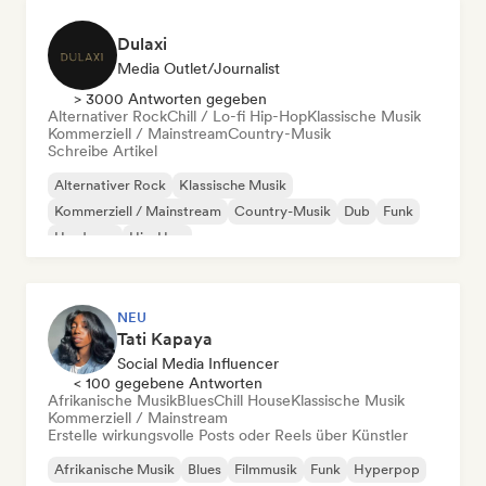
Dulaxi
Media Outlet/Journalist
> 3000 Antworten gegeben
Alternativer Rock
Chill / Lo-fi Hip-Hop
Klassische Musik
Kommerziell / Mainstream
Country-Musik
Schreibe Artikel
Alternativer Rock
Klassische Musik
Kommerziell / Mainstream
Country-Musik
Dub
Funk
Hardcore
Hip-Hop
NEU
Tati Kapaya
Social Media Influencer
< 100 gegebene Antworten
Afrikanische Musik
Blues
Chill House
Klassische Musik
Kommerziell / Mainstream
Erstelle wirkungsvolle Posts oder Reels über Künstler
Afrikanische Musik
Blues
Filmmusik
Funk
Hyperpop