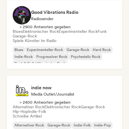
Good Vibrations Radio
Radiosender
> 2900 Antworten gegeben
Blues
Elektronischer Rock
Experimenteller Rock
Funk
Garage-Rock
Spiele Künstler im Radio
Blues
Experimenteller Rock
Garage-Rock
Hard Rock
Indie-Rock
Progressiver Rock
Psychedelic Rock
Rock & Roll / Klassischer Rock
indie now
Media Outlet/Journalist
> 2400 Antworten gegeben
Alternativer Rock
Elektronischer Rock
Garage-Rock
Hip-Hop
Indie-Folk
Schreibe Artikel
Alternativer Rock
Garage-Rock
Indie-Folk
Indie-Pop