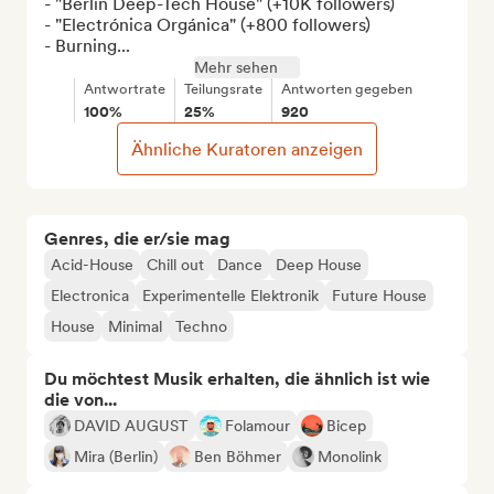
- "Berlin Deep-Tech House" (+10K followers)

- "Electrónica Orgánica" (+800 followers)

- Burning...
Mehr sehen
Antwortrate
Teilungsrate
Antworten gegeben
100%
25%
920
Ähnliche Kuratoren anzeigen
Genres, die er/sie mag
Acid-House
Chill out
Dance
Deep House
Electronica
Experimentelle Elektronik
Future House
House
Minimal
Techno
Du möchtest Musik erhalten, die ähnlich ist wie
die von...
DAVID AUGUST
Folamour
Bicep
Mira (Berlin)
Ben Böhmer
Monolink