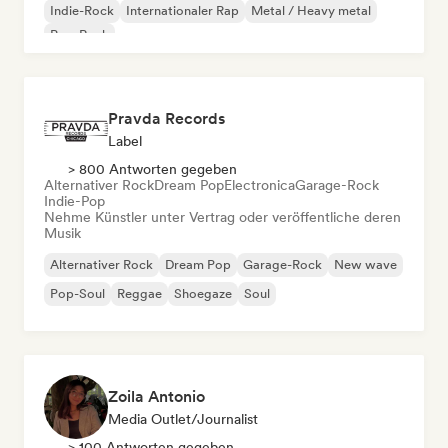
Indie-Rock
Internationaler Rap
Metal / Heavy metal
Pop-Rock
Pravda Records
Label
> 800 Antworten gegeben
Alternativer Rock
Dream Pop
Electronica
Garage-Rock
Indie-Pop
Nehme Künstler unter Vertrag oder veröffentliche deren
Musik
Alternativer Rock
Dream Pop
Garage-Rock
New wave
Pop-Soul
Reggae
Shoegaze
Soul
Zoila Antonio
Media Outlet/Journalist
> 100 Antworten gegeben