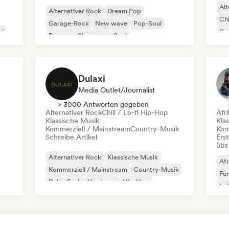
Alt
Alternativer Rock
Dream Pop
Chi
Garage-Rock
New wave
Pop-Soul
al
Kom
Reggae
Shoegaze
Soul
Dr
Dulaxi
Media Outlet/Journalist
> 3000 Antworten gegeben
Alternativer Rock
Chill / Lo-fi Hip-Hop
Afr
Klassische Musik
Kla
Kommerziell / Mainstream
Country-Musik
Kom
Schreibe Artikel
Erst
übe
Alternativer Rock
Klassische Musik
Afr
Kommerziell / Mainstream
Country-Musik
Fu
Dub
Funk
Hardcore
Hip-Hop
Ind