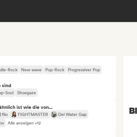
ndie-Rock
New wave
Pop-Rock
Progressiver Pop
n sind
op-Soul
Shoegaze
nlich ist wie die von...
B
fiio
FIGHTMASTER
Del Water Gap
ov
Alle anzeigen +12