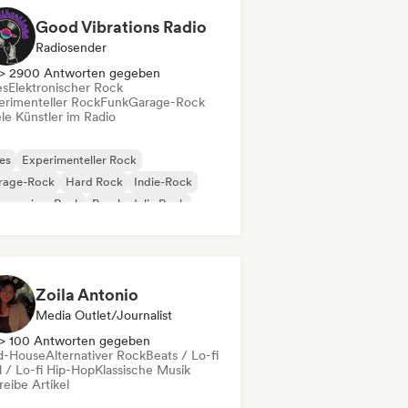
Good Vibrations Radio
Radiosender
> 2900 Antworten gegeben
es
Elektronischer Rock
erimenteller Rock
Funk
Garage-Rock
le Künstler im Radio
es
Experimenteller Rock
rage-Rock
Hard Rock
Indie-Rock
gressiver Rock
Psychedelic Rock
k & Roll / Klassischer Rock
Zoila Antonio
Media Outlet/Journalist
> 100 Antworten gegeben
d-House
Alternativer Rock
Beats / Lo-fi
l / Lo-fi Hip-Hop
Klassische Musik
eibe Artikel