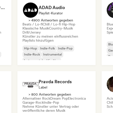
Dreamers Island Entertainment
ADAD Audio
Playlist-Kurator
> 4900 Antworten gegeben
Beats / Lo-fi
Chill / Lo-fi Hip-Hop
Blu
Klassische Musik
Country-Musik
Exp
n
Drill/Jersey
Spie
Künstler zu meinen einflussreichen
Playlists hinzufügen
Blu
Hip-Hop
Indie-Folk
Indie-Pop
Ga
Indie-Rock
Instrumental
Pro
Instrumentaler Hip-Hop
Roc
Internationaler Rap
Rap auf Englisch
Pravda Records
Label
> 800 Antworten gegeben
Alternativer Rock
Dream Pop
Electronica
Aci
Garage-Rock
Indie-Pop
Chil
Nehme Künstler unter Vertrag oder
Schr
veröffentliche deren Musik