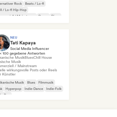
ernativer Rock
Beats / Lo-fi
ll / Lo-fi Hip-Hop
merziell / Mainstream
Dance
Disco
eam Pop
House
NEU
Tati Kapaya
Social Media Influencer
< 100 gegebene Antworten
ikanische Musik
Blues
Chill House
ssische Musik
merziell / Mainstream
elle wirkungsvolle Posts oder Reels
r Künstler
ikanische Musik
Blues
Filmmusik
nk
Hyperpop
Indie-Dance
Indie-Folk
ie-Pop