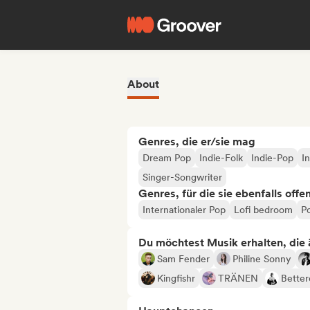
About
Genres, die er/sie mag
Dream Pop
Indie-Folk
Indie-Pop
I
Singer-Songwriter
Genres, für die sie ebenfalls offe
Internationaler Pop
Lofi bedroom
P
Du möchtest Musik erhalten, die äh
Sam Fender
Philine Sonny
Kingfishr
TRÄNEN
Better