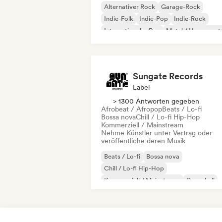
Alternativer Rock
Garage-Rock
Indie-Folk
Indie-Pop
Indie-Rock
Internationaler Rap
Metal / Heavy met
Pop-Rock
Sungate Records
Label
> 1300 Antworten gegeben
Afrobeat / Afropop
Beats / Lo-fi
Bossa nova
Chill / Lo-fi Hip-Hop
Kommerziell / Mainstream
Nehme Künstler unter Vertrag oder
veröffentliche deren Musik
Beats / Lo-fi
Bossa nova
Chill / Lo-fi Hip-Hop
Kommerziell / Mainstream
Dancehall
Dance pop
Hip-Hop
Pop-Soul