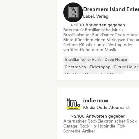
Label, Verlag
> 1000 Antworten gegeben
Bass music
Brasilianische Musik
Brasilianischer Funk
Dance
Deep House
Biete Künstlern einen Verlagsvertrag a
Nehme Künstler unter Vertrag oder
veröffentliche deren Musik
Brasilianischer Funk
Deep House
Electronica
Elektropop
Future House
Hip-Hop
House
Tech House
indie now
Media Outlet/Journalist
> 2400 Antworten gegeben
Alternativer Rock
Elektronischer Rock
Garage-Rock
Hip-Hop
Indie-Folk
Schreibe Artikel