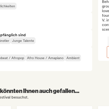
Behi
grou
lichkeiten
love
fou
V. i
cont
scen
mpfänglich sind
nstler
Junge Talente
obeat / Afropop
Afro House / Amapiano
Ambient
könnten Ihnen auch gefallen...
stival besuchst.