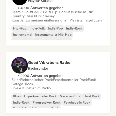
Playlist-Kurator
> 4900 Antworten gegeben
Beats / Lo-fi
Chill / Lo-fi Hip-Hop
Klassische Musik
Country-Musik
Drill/Jersey
Künstler zu meinen einflussreichen Playlists hinzufügen
Hip-Hop
Indie-Folk
Indie-Pop
Indie-Rock
Instrumental
Instrumentaler Hip-Hop
Internationaler Rap
Rap auf Englisch
Good Vibrations Radio
Radiosender
> 2900 Antworten gegeben
Blues
Elektronischer Rock
Experimenteller Rock
Funk
Garage-Rock
Spiele Künstler im Radio
Blues
Experimenteller Rock
Garage-Rock
Hard Rock
Indie-Rock
Progressiver Rock
Psychedelic Rock
Rock & Roll / Klassischer Rock