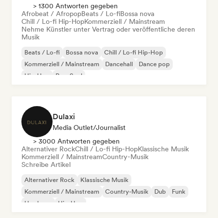
> 1300 Antworten gegeben
Afrobeat / Afropop
Beats / Lo-fi
Bossa nova
Chill / Lo-fi Hip-Hop
Kommerziell / Mainstream
Nehme Künstler unter Vertrag oder veröffentliche deren
Musik
Beats / Lo-fi
Bossa nova
Chill / Lo-fi Hip-Hop
Kommerziell / Mainstream
Dancehall
Dance pop
Hip-Hop
Pop-Soul
Dulaxi
Media Outlet/Journalist
> 3000 Antworten gegeben
Alternativer Rock
Chill / Lo-fi Hip-Hop
Klassische Musik
Kommerziell / Mainstream
Country-Musik
Schreibe Artikel
Alternativer Rock
Klassische Musik
Kommerziell / Mainstream
Country-Musik
Dub
Funk
Hardcore
Hip-Hop