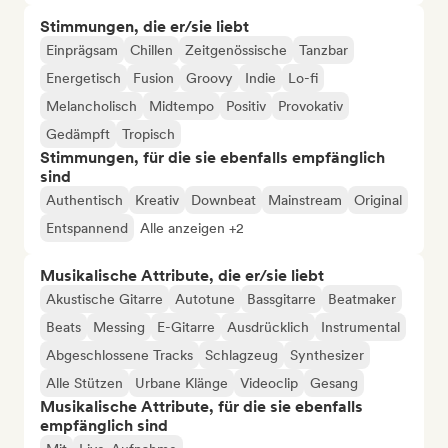
Stimmungen, die er/sie liebt
Einprägsam
Chillen
Zeitgenössische
Tanzbar
Energetisch
Fusion
Groovy
Indie
Lo-fi
Melancholisch
Midtempo
Positiv
Provokativ
Gedämpft
Tropisch
Stimmungen, für die sie ebenfalls empfänglich
sind
Authentisch
Kreativ
Downbeat
Mainstream
Original
Entspannend
Alle anzeigen +2
Musikalische Attribute, die er/sie liebt
Akustische Gitarre
Autotune
Bassgitarre
Beatmaker
Beats
Messing
E-Gitarre
Ausdrücklich
Instrumental
Abgeschlossene Tracks
Schlagzeug
Synthesizer
Alle Stützen
Urbane Klänge
Videoclip
Gesang
Musikalische Attribute, für die sie ebenfalls
empfänglich sind