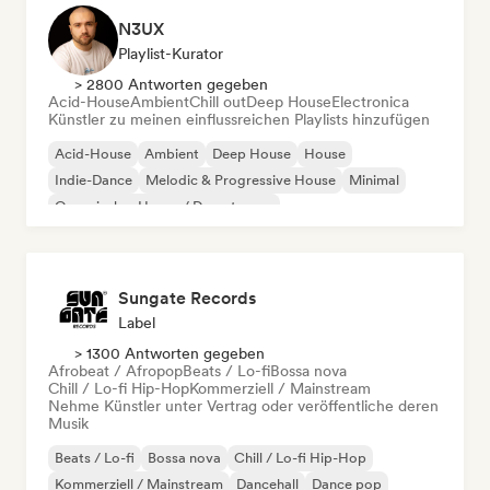
N3UX
Playlist-Kurator
> 2800 Antworten gegeben
Acid-House
Ambient
Chill out
Deep House
Electronica
Künstler zu meinen einflussreichen Playlists hinzufügen
Acid-House
Ambient
Deep House
House
Indie-Dance
Melodic & Progressive House
Minimal
Organischer House / Downtempo
Sungate Records
Label
> 1300 Antworten gegeben
Afrobeat / Afropop
Beats / Lo-fi
Bossa nova
Chill / Lo-fi Hip-Hop
Kommerziell / Mainstream
Nehme Künstler unter Vertrag oder veröffentliche deren
Musik
Beats / Lo-fi
Bossa nova
Chill / Lo-fi Hip-Hop
Kommerziell / Mainstream
Dancehall
Dance pop