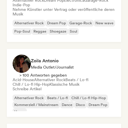
Alternativer Rock
Dream Pop
Electronica
Garage-Rock
Indie-Pop
Nehme Künstler unter Vertrag oder veröffentliche deren
Musik
Alternativer Rock
Dream Pop
Garage-Rock
New wave
Pop-Soul
Reggae
Shoegaze
Soul
Zoila Antonio
Media Outlet/Journalist
> 100 Antworten gegeben
Acid-House
Alternativer Rock
Beats / Lo-fi
Chill / Lo-fi Hip-Hop
Klassische Musik
Schreibe Artikel
Alternativer Rock
Beats / Lo-fi
Chill / Lo-fi Hip-Hop
Kommerziell / Mainstream
Dance
Disco
Dream Pop
House