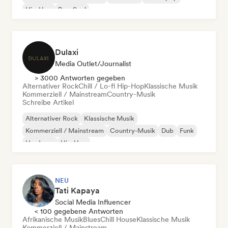
Hip-Hop
Pop-Soul
Dulaxi
Media Outlet/Journalist
> 3000 Antworten gegeben
Alternativer Rock
Chill / Lo-fi Hip-Hop
Klassische Musik
Kommerziell / Mainstream
Country-Musik
Schreibe Artikel
Alternativer Rock
Klassische Musik
Kommerziell / Mainstream
Country-Musik
Dub
Funk
Hardcore
Hip-Hop
NEU
Tati Kapaya
Social Media Influencer
< 100 gegebene Antworten
Afrikanische Musik
Blues
Chill House
Klassische Musik
Kommerziell / Mainstream