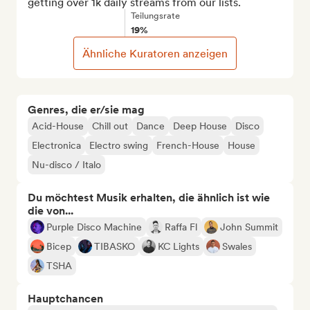
getting over 1k daily streams from our lists.
Teilungsrate
19%
Ähnliche Kuratoren anzeigen
Genres, die er/sie mag
Acid-House
Chill out
Dance
Deep House
Disco
Electronica
Electro swing
French-House
House
Nu-disco / Italo
Du möchtest Musik erhalten, die ähnlich ist wie
die von...
Purple Disco Machine
Raffa Fl
John Summit
Bicep
TIBASKO
KC Lights
Swales
TSHA
Hauptchancen