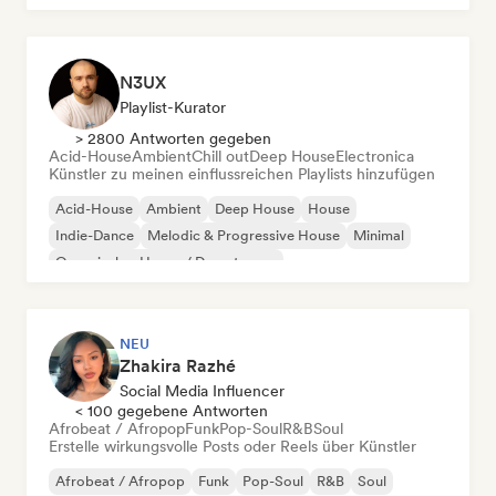
N3UX
Playlist-Kurator
> 2800 Antworten gegeben
Acid-House
Ambient
Chill out
Deep House
Electronica
Künstler zu meinen einflussreichen Playlists hinzufügen
Acid-House
Ambient
Deep House
House
Indie-Dance
Melodic & Progressive House
Minimal
Organischer House / Downtempo
NEU
Zhakira Razhé
Social Media Influencer
< 100 gegebene Antworten
Afrobeat / Afropop
Funk
Pop-Soul
R&B
Soul
Erstelle wirkungsvolle Posts oder Reels über Künstler
Afrobeat / Afropop
Funk
Pop-Soul
R&B
Soul