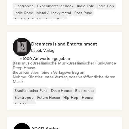
Electronica
Experimenteller Rock
Indie-Folk
Indie-Pop
Indie-Rock
Metal / Heavy metal
Post-Punk
Rock & Roll / Klassischer Rock
Dreamers Island Entertainment
Label, Verlag
> 1000 Antworten gegeben
Bass music
Brasilianische Musik
Brasilianischer Funk
Dance
Deep House
Biete Künstlern einen Verlagsvertrag an
Nehme Künstler unter Vertrag oder veröffentliche deren
Musik
Brasilianischer Funk
Deep House
Electronica
Elektropop
Future House
Hip-Hop
House
Tech House
ADAD Audio