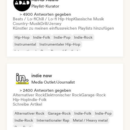
Playlist-Kurator
> 4900 Antworten gegeben
Beats / Lo-fi
Chill / Lo-fi Hip-Hop
Klassische Musik
Country-Musik
Drill/Jersey
Künstler zu meinen einflussreichen Playlists hinzufügen
Hip-Hop
Indie-Folk
Indie-Pop
Indie-Rock
Instrumental
Instrumentaler Hip-Hop
Internationaler Rap
Rap auf Englisch
indie now
Media Outlet/Journalist
> 2400 Antworten gegeben
Alternativer Rock
Elektronischer Rock
Garage-Rock
Hip-Hop
Indie-Folk
Schreibe Artikel
Alternativer Rock
Garage-Rock
Indie-Folk
Indie-Pop
Indie-Rock
Internationaler Rap
Metal / Heavy metal
Pop-Rock