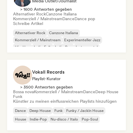
Media Outlet/Journalist
> 1600 Antworten gegeben
Alternativer Rock
Canzone Italiana
Kommerziell / Mainstream
Dance
Dance pop
Schreibe Artikel
Alternativer Rock
Canzone Italiana
Kommerziell / Mainstream
Experimenteller Jazz
Hip-Hop
Indie-Folk
Indie-Pop
Instrumental
Vokall Records
Playlist-Kurator
> 3500 Antworten gegeben
Bossa nova
Kommerziell / Mainstream
Dance
Deep House
Funk
Künstler zu meinen einflussreichen Playlists hinzufügen
Dance
Deep House
Funk
Funky / Jackin House
House
Indie-Pop
Nu-disco / Italo
Pop-Soul