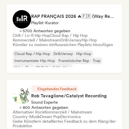
RAP FRANÇAIS 2026 🔥🇫🇷 (Way Records)
Playlist-Kurator
> 5700 Antworten gegeben
Chill / Lo-fi Hip-Hop
Cloud Rap / Hip Hop
Kommerziell / Mainstream
Drill/Jersey
Hip-Hop
Künstler zu meinen einflussreichen Playlists hinzufügen
Cloud Rap / Hip Hop
Drill/Jersey
Hip-Hop
Instrumentaler Hip-Hop
Französischer Rap
Trap
Urban Pop
Chill / Lo-fi Hip-Hop
Eingehendes Feedback
Rob Tavaglione/Catalyst Recording
Sound Experte
> 800 Antworten gegeben
Alternativer Rock
Kommerziell / Mainstream
Country-Musik
Dream Pop
Electronica
Gebe Künstlern detailliertes Feedback zu dem Klang/der
Produktion