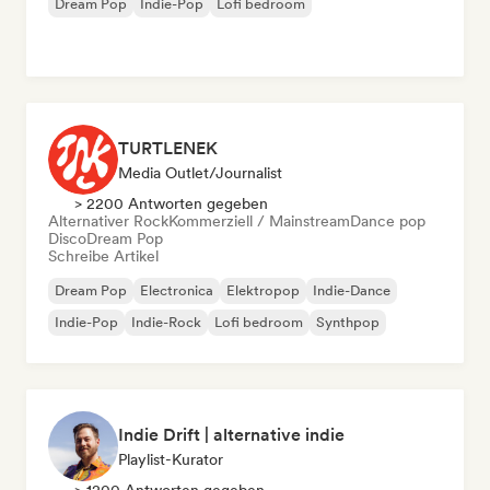
Dream Pop
Indie-Pop
Lofi bedroom
TURTLENEK
Media Outlet/Journalist
> 2200 Antworten gegeben
Alternativer Rock
Kommerziell / Mainstream
Dance pop
Disco
Dream Pop
Schreibe Artikel
Dream Pop
Electronica
Elektropop
Indie-Dance
Indie-Pop
Indie-Rock
Lofi bedroom
Synthpop
Indie Drift | alternative indie
Playlist-Kurator