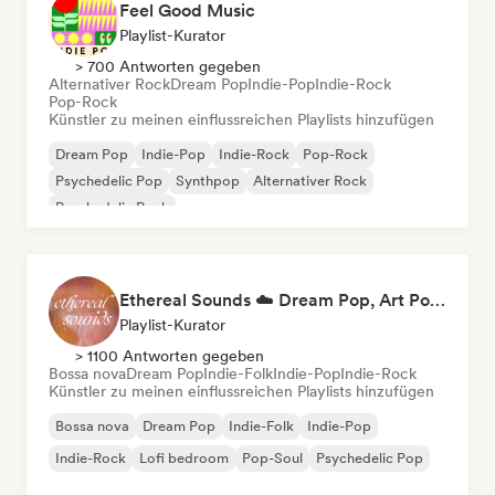
Feel Good Music
Playlist-Kurator
> 700 Antworten gegeben
Alternativer Rock
Dream Pop
Indie-Pop
Indie-Rock
Pop-Rock
Künstler zu meinen einflussreichen Playlists hinzufügen
Dream Pop
Indie-Pop
Indie-Rock
Pop-Rock
Psychedelic Pop
Synthpop
Alternativer Rock
Psychedelic Rock
Ethereal Sounds ☁️ Dream Pop, Art Pop & Atmospheric Indie
Playlist-Kurator
> 1100 Antworten gegeben
Bossa nova
Dream Pop
Indie-Folk
Indie-Pop
Indie-Rock
Künstler zu meinen einflussreichen Playlists hinzufügen
Bossa nova
Dream Pop
Indie-Folk
Indie-Pop
Indie-Rock
Lofi bedroom
Pop-Soul
Psychedelic Pop