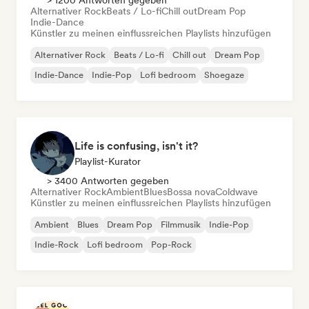
> 1200 Antworten gegeben
Alternativer Rock
Beats / Lo-fi
Chill out
Dream Pop
Indie-Dance
Künstler zu meinen einflussreichen Playlists hinzufügen
Alternativer Rock
Beats / Lo-fi
Chill out
Dream Pop
Indie-Dance
Indie-Pop
Lofi bedroom
Shoegaze
Life is confusing, isn't it?
Playlist-Kurator
> 3400 Antworten gegeben
Alternativer Rock
Ambient
Blues
Bossa nova
Coldwave
Künstler zu meinen einflussreichen Playlists hinzufügen
Ambient
Blues
Dream Pop
Filmmusik
Indie-Pop
Indie-Rock
Lofi bedroom
Pop-Rock