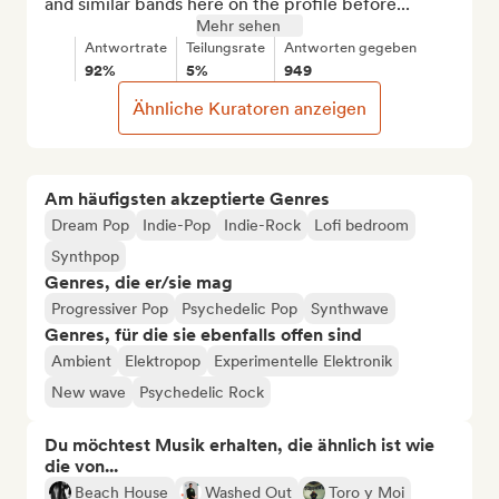
and similar bands here on the profile before...
Mehr sehen
Antwortrate
Teilungsrate
Antworten gegeben
92%
5%
949
Ähnliche Kuratoren anzeigen
Am häufigsten akzeptierte Genres
Dream Pop
Indie-Pop
Indie-Rock
Lofi bedroom
Synthpop
Genres, die er/sie mag
Progressiver Pop
Psychedelic Pop
Synthwave
Genres, für die sie ebenfalls offen sind
Ambient
Elektropop
Experimentelle Elektronik
New wave
Psychedelic Rock
Du möchtest Musik erhalten, die ähnlich ist wie
die von...
Beach House
Washed Out
Toro y Moi