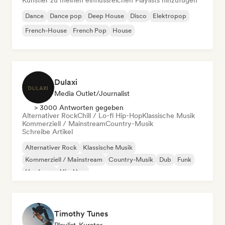
Künstler zu meinen einflussreichen Playlists hinzufügen
Dance
Dance pop
Deep House
Disco
Elektropop
French-House
French Pop
House
Dulaxi
Media Outlet/Journalist
> 3000 Antworten gegeben
Alternativer Rock
Chill / Lo-fi Hip-Hop
Klassische Musik
Kommerziell / Mainstream
Country-Musik
Schreibe Artikel
Alternativer Rock
Klassische Musik
Kommerziell / Mainstream
Country-Musik
Dub
Funk
Hardcore
Hip-Hop
Timothy Tunes