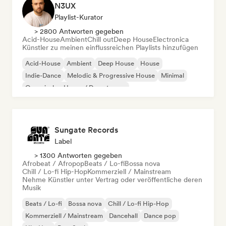
N3UX
Playlist-Kurator
> 2800 Antworten gegeben
Acid-House
Ambient
Chill out
Deep House
Electronica
Künstler zu meinen einflussreichen Playlists hinzufügen
Acid-House
Ambient
Deep House
House
Indie-Dance
Melodic & Progressive House
Minimal
Organischer House / Downtempo
Sungate Records
Label
> 1300 Antworten gegeben
Afrobeat / Afropop
Beats / Lo-fi
Bossa nova
Chill / Lo-fi Hip-Hop
Kommerziell / Mainstream
Nehme Künstler unter Vertrag oder veröffentliche deren
Musik
Beats / Lo-fi
Bossa nova
Chill / Lo-fi Hip-Hop
Kommerziell / Mainstream
Dancehall
Dance pop