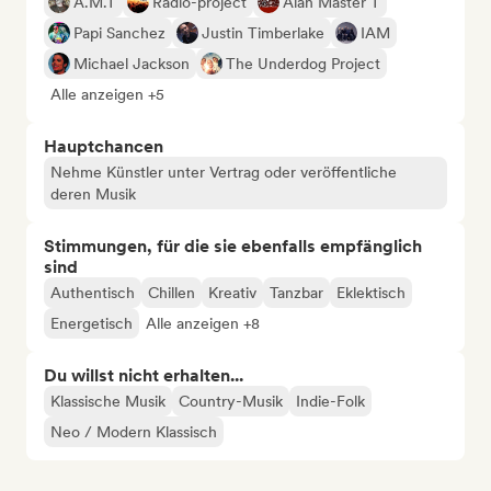
A.M.T
Radio-project
Alan Master T
Papi Sanchez
Justin Timberlake
IAM
Michael Jackson
The Underdog Project
Alle anzeigen +5
Hauptchancen
Nehme Künstler unter Vertrag oder veröffentliche
deren Musik
Stimmungen, für die sie ebenfalls empfänglich
sind
Authentisch
Chillen
Kreativ
Tanzbar
Eklektisch
Energetisch
Alle anzeigen +8
Du willst nicht erhalten...
Klassische Musik
Country-Musik
Indie-Folk
Neo / Modern Klassisch