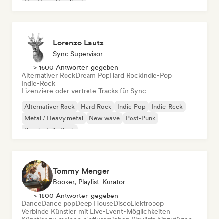
Hip-Hop
Pop-Soul
Lorenzo Lautz
Sync Supervisor
> 1600 Antworten gegeben
Alternativer Rock
Dream Pop
Hard Rock
Indie-Pop
Indie-Rock
Lizenziere oder vertrete Tracks für Sync
Alternativer Rock
Hard Rock
Indie-Pop
Indie-Rock
Metal / Heavy metal
New wave
Post-Punk
Psychedelic Rock
Tommy Menger
Booker, Playlist-Kurator
> 1800 Antworten gegeben
Dance
Dance pop
Deep House
Disco
Elektropop
Verbinde Künstler mit Live-Event-Möglichkeiten