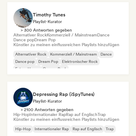
Timothy Tunes
Playlist-Kurator
> 300 Antworten gegeben
Alternativer Rock
Kommerziell / Mainstream
Dance
Dance pop
Dream Pop
Künstler zu meinen einflussreichen Playlists hinzufügen
Alternativer Rock
Kommerziell / Mainstream
Dance
Dance pop
Dream Pop
Elektronischer Rock
Future House
Garage-Rock
Depressing Rap (iSpyTunes)
Playlist-Kurator
> 2100 Antworten gegeben
Hip-Hop
Internationaler Rap
Rap auf Englisch
Trap
Künstler zu meinen einflussreichen Playlists hinzufügen
Hip-Hop
Internationaler Rap
Rap auf Englisch
Trap