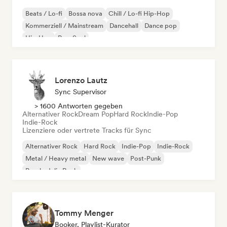
Beats / Lo-fi
Bossa nova
Chill / Lo-fi Hip-Hop
Kommerziell / Mainstream
Dancehall
Dance pop
Hip-Hop
Pop-Soul
Lorenzo Lautz
Sync Supervisor
> 1600 Antworten gegeben
Alternativer Rock
Dream Pop
Hard Rock
Indie-Pop
Indie-Rock
Lizenziere oder vertrete Tracks für Sync
Alternativer Rock
Hard Rock
Indie-Pop
Indie-Rock
Metal / Heavy metal
New wave
Post-Punk
Psychedelic Rock
Tommy Menger
Booker, Playlist-Kurator