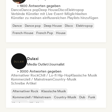
> 1800 Antworten gegeben
Dance
Dance pop
Deep House
Disco
Elektropop
Verbinde Künstler mit Live-Event-Möglichkeiten
Künstler zu meinen einflussreichen Playlists hinzufügen
Dance
Dance pop
Deep House
Disco
Elektropop
French-House
French Pop
House
Dulaxi
Media Outlet/Journalist
> 3000 Antworten gegeben
Alternativer Rock
Chill / Lo-fi Hip-Hop
Klassische Musik
Kommerziell / Mainstream
Country-Musik
Schreibe Artikel
Alternativer Rock
Klassische Musik
Kommerziell / Mainstream
Country-Musik
Dub
Funk
Hardcore
Hip-Hop