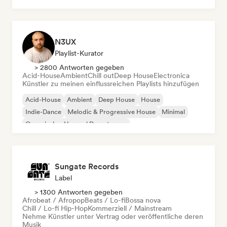
N3UX
Playlist-Kurator
> 2800 Antworten gegeben
Acid-House
Ambient
Chill out
Deep House
Electronica
Künstler zu meinen einflussreichen Playlists hinzufügen
Acid-House
Ambient
Deep House
House
Indie-Dance
Melodic & Progressive House
Minimal
Organischer House / Downtempo
Sungate Records
Label
> 1300 Antworten gegeben
Afrobeat / Afropop
Beats / Lo-fi
Bossa nova
Chill / Lo-fi Hip-Hop
Kommerziell / Mainstream
Nehme Künstler unter Vertrag oder veröffentliche deren
Musik