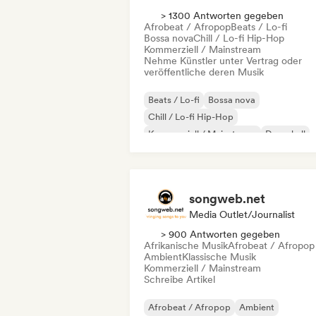
> 1300 Antworten gegeben
Afrobeat / Afropop
Beats / Lo-fi
Bossa nova
Chill / Lo-fi Hip-Hop
Kommerziell / Mainstream
Nehme Künstler unter Vertrag oder
veröffentliche deren Musik
Beats / Lo-fi
Bossa nova
Chill / Lo-fi Hip-Hop
Kommerziell / Mainstream
Dancehall
Dance pop
Hip-Hop
Pop-Soul
songweb.net
Media Outlet/Journalist
> 900 Antworten gegeben
Afrikanische Musik
Afrobeat / Afropop
Ambient
Klassische Musik
Kommerziell / Mainstream
Schreibe Artikel
Afrobeat / Afropop
Ambient