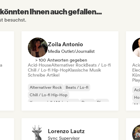
könnten Ihnen auch gefallen...
st besuchst.
Zoila Antonio
Media Outlet/Journalist
> 100 Antworten gegeben
ca
Acid-House
Alternativer Rock
Beats / Lo-fi
Aci
Chill / Lo-fi Hip-Hop
Klassische Musik
Ele
Schreibe Artikel
Kün
Play
Alternativer Rock
Beats / Lo-fi
Ac
Chill / Lo-fi Hip-Hop
Ho
Kommerziell / Mainstream
Dance
Disco
Mel
Dream Pop
House
Or
Lorenzo Lautz
Sync Supervisor