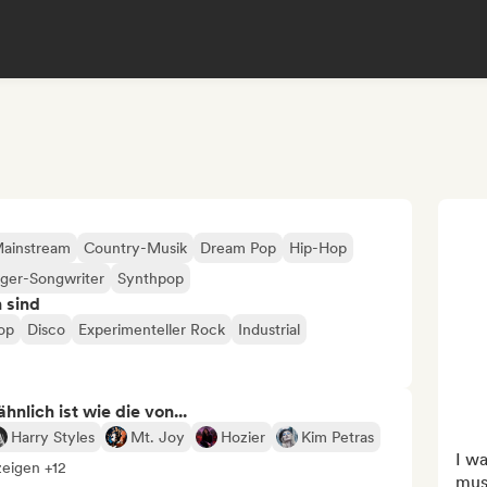
Mainstream
Country-Musik
Dream Pop
Hip-Hop
nger-Songwriter
Synthpop
n sind
op
Disco
Experimenteller Rock
Industrial
nlich ist wie die von...
Harry Styles
Mt. Joy
Hozier
Kim Petras
I wa
zeigen +12
musi