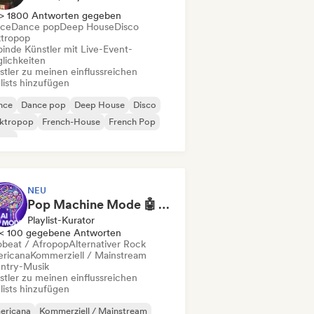
> 1800 Antworten gegeben
ce
Dance pop
Deep House
Disco
ktropop
binde Künstler mit Live-Event-
lichkeiten
stler zu meinen einflussreichen
lists hinzufügen
nce
Dance pop
Deep House
Disco
ektropop
French-House
French Pop
use
NEU
Pop Machine Mode 🤖 AI Music, Indie Pop & Dream Pop
Playlist-Kurator
< 100 gegebene Antworten
obeat / Afropop
Alternativer Rock
ricana
Kommerziell / Mainstream
ntry-Musik
stler zu meinen einflussreichen
lists hinzufügen
ericana
Kommerziell / Mainstream