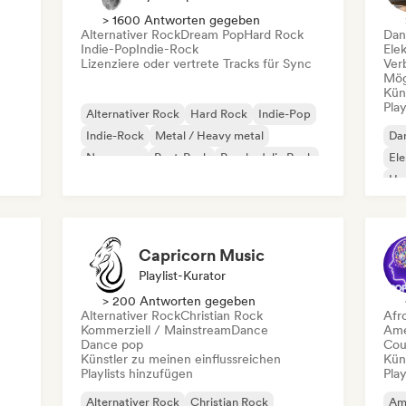
> 1600 Antworten gegeben
Alternativer Rock
Dream Pop
Hard Rock
Dan
Indie-Pop
Indie-Rock
Ele
Lizenziere oder vertrete Tracks für Sync
Ver
Mög
Kün
Play
Alternativer Rock
Hard Rock
Indie-Pop
Indie-Rock
Metal / Heavy metal
Da
New wave
Post-Punk
Psychedelic Rock
El
Ho
Capricorn Music
Playlist-Kurator
> 200 Antworten gegeben
Alternativer Rock
Christian Rock
Afr
Kommerziell / Mainstream
Dance
Ame
Dance pop
Cou
Künstler zu meinen einflussreichen
Kün
Playlists hinzufügen
Play
Alternativer Rock
Christian Rock
Am