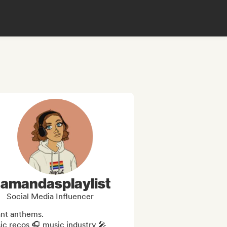
amandasplaylist
Social Media Influencer
nt anthems.

c recos 🎧 music industry 🎤 
