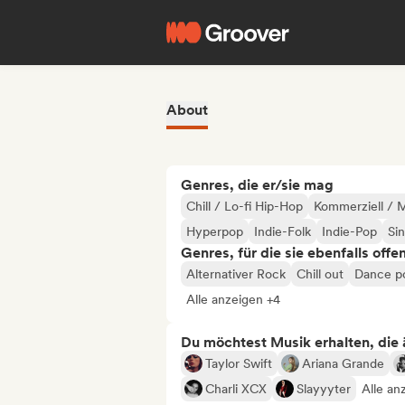
About
Genres, die er/sie mag
Chill / Lo-fi Hip-Hop
Kommerziell / 
Hyperpop
Indie-Folk
Indie-Pop
Si
Genres, für die sie ebenfalls offe
Alternativer Rock
Chill out
Dance p
Alle anzeigen +4
Du möchtest Musik erhalten, die äh
Taylor Swift
Ariana Grande
Charli XCX
Slayyyter
Alle an