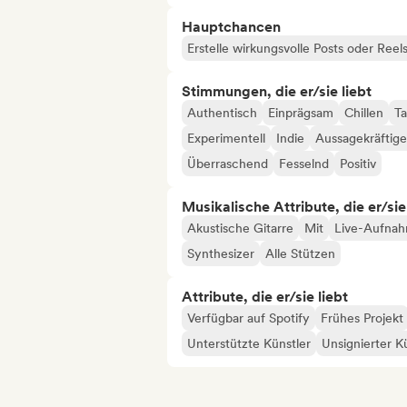
Hauptchancen
Erstelle wirkungsvolle Posts oder Reel
Stimmungen, die er/sie liebt
Authentisch
Einprägsam
Chillen
Ta
Experimentell
Indie
Aussagekräftig
Überraschend
Fesselnd
Positiv
Musikalische Attribute, die er/sie
Akustische Gitarre
Mit
Live-Aufna
Synthesizer
Alle Stützen
Attribute, die er/sie liebt
Verfügbar auf Spotify
Frühes Projekt
Unterstützte Künstler
Unsignierter K