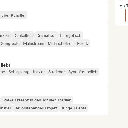
on 
s über Künstler
nzbar
Dunkelheit
Dramatisch
Energetisch
e Songtexte
Mainstream
Melancholisch
Positiv
 liebt
hme
Schlagzeug
Klavier
Streicher
Sync-freundlich
Starke Präsenz in den sozialen Medien
ünstler
Bevorstehendes Projekt
Junge Talente