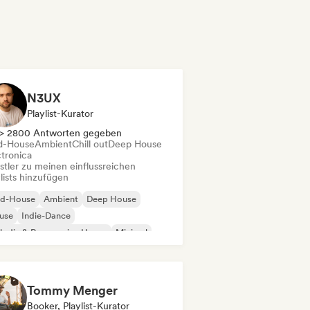
N3UX
Playlist-Kurator
> 2800 Antworten gegeben
d-House
Ambient
Chill out
Deep House
ctronica
stler zu meinen einflussreichen
lists hinzufügen
id-House
Ambient
Deep House
use
Indie-Dance
odic & Progressive House
Minimal
ganischer House / Downtempo
Tommy Menger
Booker, Playlist-Kurator