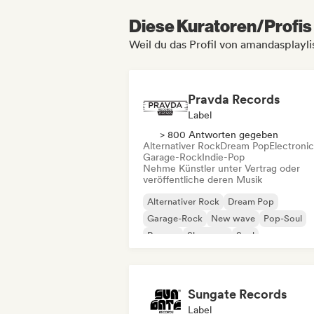
Diese Kuratoren/Profis 
Weil du das Profil von amandasplayli
Pravda Records
Label
> 800 Antworten gegeben
Alternativer Rock
Dream Pop
Electroni
Garage-Rock
Indie-Pop
Nehme Künstler unter Vertrag oder
veröffentliche deren Musik
Alternativer Rock
Dream Pop
Garage-Rock
New wave
Pop-Soul
Reggae
Shoegaze
Soul
Sungate Records
Label