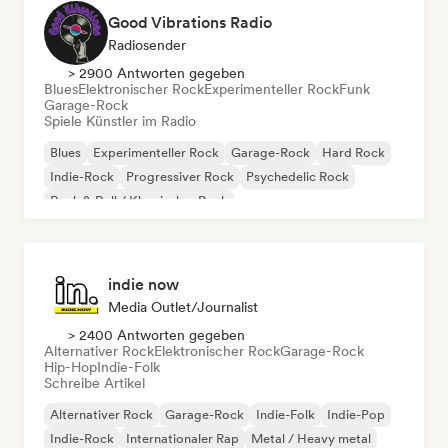
Good Vibrations Radio
Radiosender
> 2900 Antworten gegeben
Blues
Elektronischer Rock
Experimenteller Rock
Funk
Garage-Rock
Spiele Künstler im Radio
Blues
Experimenteller Rock
Garage-Rock
Hard Rock
Indie-Rock
Progressiver Rock
Psychedelic Rock
Rock & Roll / Klassischer Rock
indie now
Media Outlet/Journalist
> 2400 Antworten gegeben
Alternativer Rock
Elektronischer Rock
Garage-Rock
Hip-Hop
Indie-Folk
Schreibe Artikel
Alternativer Rock
Garage-Rock
Indie-Folk
Indie-Pop
Indie-Rock
Internationaler Rap
Metal / Heavy metal