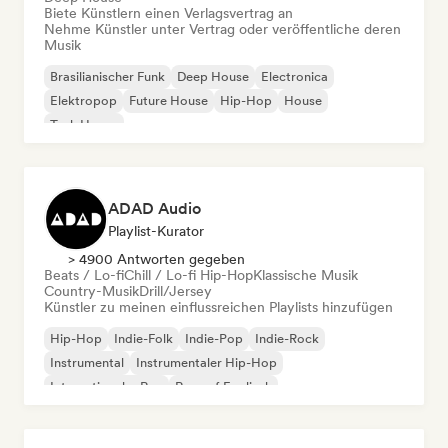
Biete Künstlern einen Verlagsvertrag an
Nehme Künstler unter Vertrag oder veröffentliche deren
Musik
Brasilianischer Funk
Deep House
Electronica
Elektropop
Future House
Hip-Hop
House
Tech House
ADAD Audio
Playlist-Kurator
> 4900 Antworten gegeben
Beats / Lo-fi
Chill / Lo-fi Hip-Hop
Klassische Musik
Country-Musik
Drill/Jersey
Künstler zu meinen einflussreichen Playlists hinzufügen
Hip-Hop
Indie-Folk
Indie-Pop
Indie-Rock
Instrumental
Instrumentaler Hip-Hop
Internationaler Rap
Rap auf Englisch