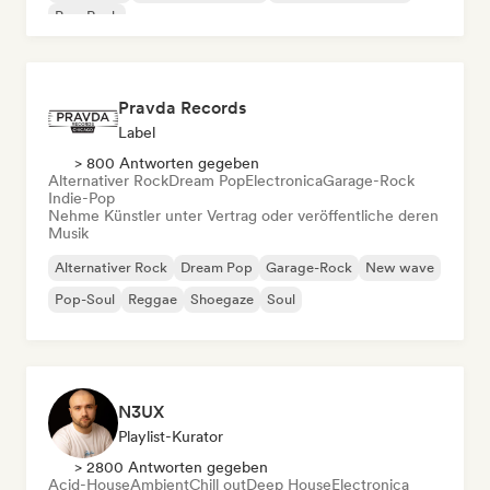
Pop-Rock
Pravda Records
Label
> 800 Antworten gegeben
Alternativer Rock
Dream Pop
Electronica
Garage-Rock
Indie-Pop
Nehme Künstler unter Vertrag oder veröffentliche deren
Musik
Alternativer Rock
Dream Pop
Garage-Rock
New wave
Pop-Soul
Reggae
Shoegaze
Soul
N3UX
Playlist-Kurator
> 2800 Antworten gegeben
Acid-House
Ambient
Chill out
Deep House
Electronica