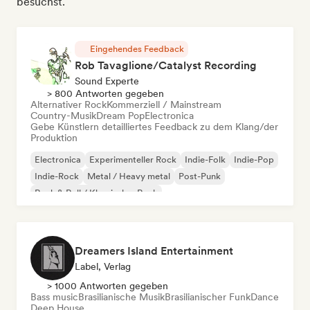
besuchst.
Eingehendes Feedback
Rob Tavaglione/Catalyst Recording
Sound Experte
> 800 Antworten gegeben
Alternativer Rock
Kommerziell / Mainstream
Country-Musik
Dream Pop
Electronica
Gebe Künstlern detailliertes Feedback zu dem Klang/der
Produktion
Electronica
Experimenteller Rock
Indie-Folk
Indie-Pop
Indie-Rock
Metal / Heavy metal
Post-Punk
Rock & Roll / Klassischer Rock
Dreamers Island Entertainment
Label, Verlag
> 1000 Antworten gegeben
Bass music
Brasilianische Musik
Brasilianischer Funk
Dance
Deep House