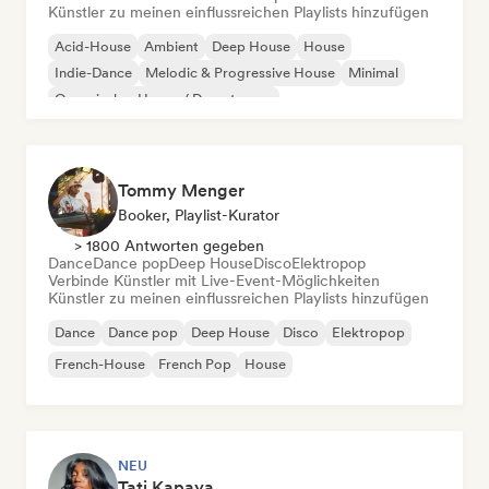
Künstler zu meinen einflussreichen Playlists hinzufügen
Acid-House
Ambient
Deep House
House
Indie-Dance
Melodic & Progressive House
Minimal
Organischer House / Downtempo
Tommy Menger
Booker, Playlist-Kurator
> 1800 Antworten gegeben
Dance
Dance pop
Deep House
Disco
Elektropop
Verbinde Künstler mit Live-Event-Möglichkeiten
Künstler zu meinen einflussreichen Playlists hinzufügen
Dance
Dance pop
Deep House
Disco
Elektropop
French-House
French Pop
House
NEU
Tati Kapaya