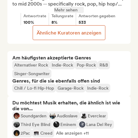
to mid 2000s -- specifically rock, pop, hip hop/...
Mehr sehen
Antwortrate
Teilungsrate
Antworten gegeben
100%
8%
533
Ähnliche Kuratoren anzeigen
Am häufigsten akzeptierte Genres
Alternativer Rock
Indie-Rock
Pop-Rock
R&B
Singer-Songwriter
Genres, für die sie ebenfalls offen sind
Chill / Lo-fi Hip-Hop
Garage-Rock
Indie-Rock
Du möchtest Musik erhalten, die ähnlich ist wie
die von...
Soundgarden
Audioslave
Everclear
Third Eye Blind
Eminem
Lana Del Rey
2Pac
Creed
Alle anzeigen +11