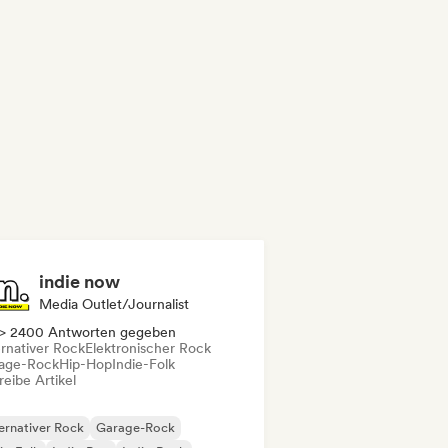
indie now
Media Outlet/Journalist
> 2400 Antworten gegeben
ernativer Rock
Elektronischer Rock
age-Rock
Hip-Hop
Indie-Folk
eibe Artikel
ernativer Rock
Garage-Rock