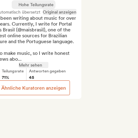
Hohe Teilungsrate
utomatisch übersetzt
Original anzeigen
 been writing about music for over 
ears. Currently, I write for Portal 
 Brasil (@maisbrasil), one of the 
est online sources for Brazilian 
ure and the Portuguese language.

so make music, so I write honest 
ews abo...
Mehr sehen
Teilungsrate
Antworten gegeben
71%
45
Ähnliche Kuratoren anzeigen