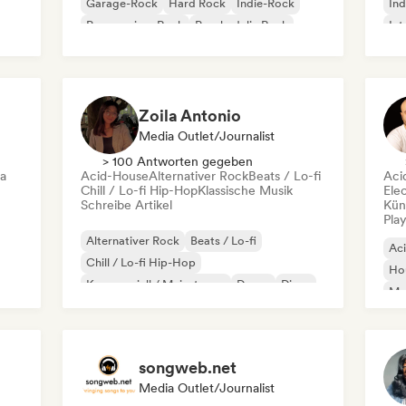
Garage-Rock
Hard Rock
Indie-Rock
Ind
Progressiver Rock
Psychedelic Rock
Int
Rock & Roll / Klassischer Rock
Po
Zoila Antonio
Media Outlet/Journalist
> 100 Antworten gegeben
ca
Acid-House
Alternativer Rock
Beats / Lo-fi
Aci
Chill / Lo-fi Hip-Hop
Klassische Musik
Ele
Schreibe Artikel
Kün
Play
Alternativer Rock
Beats / Lo-fi
Ac
Chill / Lo-fi Hip-Hop
Ho
Kommerziell / Mainstream
Dance
Disco
Mel
Dream Pop
House
Or
songweb.net
Media Outlet/Journalist