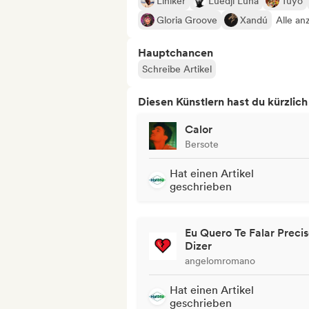
Liniker
Luedji Luna
Tuyo
Gloria Groove
Xandú
Alle an
Hauptchancen
Schreibe Artikel
Diesen Künstlern hast du kürzlic
Calor
Bersote
Hat einen Artikel
geschrieben
Eu Quero Te Falar Precis
Dizer
angelomromano
Hat einen Artikel
geschrieben