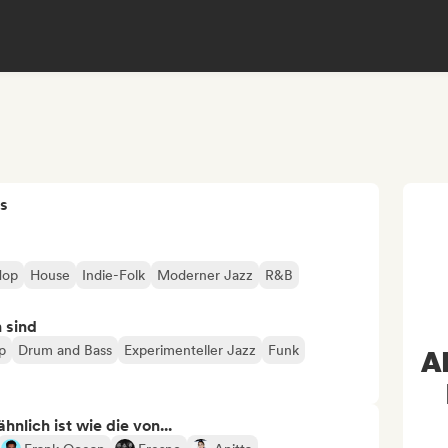
s
Hop
House
Indie-Folk
Moderner Jazz
R&B
n sind
p
Drum and Bass
Experimenteller Jazz
Funk
A
nlich ist wie die von...