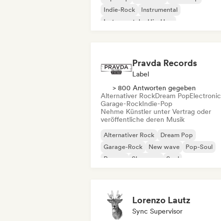
Indie-Rock
Instrumental
Instrumentaler Hip-Hop
Internationaler Rap
Rap auf Englisch
Pravda Records
Label
> 800 Antworten gegeben
Alternativer Rock
Dream Pop
Electroni
Garage-Rock
Indie-Pop
Nehme Künstler unter Vertrag oder
veröffentliche deren Musik
Alternativer Rock
Dream Pop
Garage-Rock
New wave
Pop-Soul
Reggae
Shoegaze
Soul
Lorenzo Lautz
Sync Supervisor