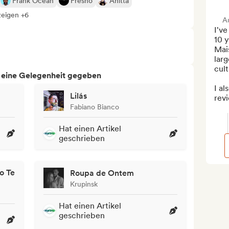
Frank Ocean
Fresno
Anitta
zeigen +6
A
I've
10 y
Mais
larg
cult
h eine Gelegenheit gegeben
I al
Lilás
revi
Fabiano Bianco
Hat einen Artikel
geschrieben
o Te
Roupa de Ontem
Krupinsk
Hat einen Artikel
geschrieben