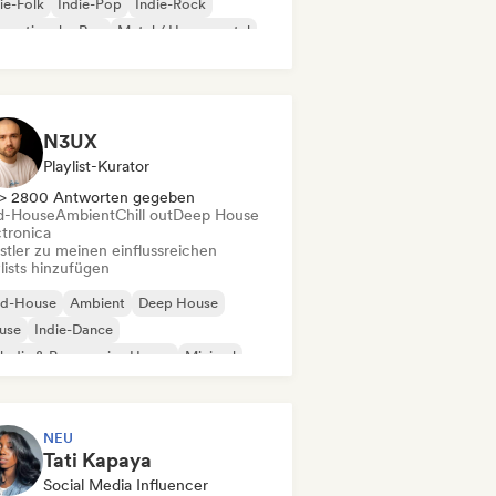
ie-Folk
Indie-Pop
Indie-Rock
ernationaler Rap
Metal / Heavy metal
p-Rock
N3UX
Playlist-Kurator
> 2800 Antworten gegeben
d-House
Ambient
Chill out
Deep House
ctronica
stler zu meinen einflussreichen
lists hinzufügen
id-House
Ambient
Deep House
use
Indie-Dance
odic & Progressive House
Minimal
ganischer House / Downtempo
NEU
Tati Kapaya
Social Media Influencer