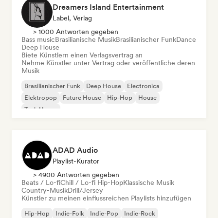
Dreamers Island Entertainment
Label, Verlag
> 1000 Antworten gegeben
Bass music
Brasilianische Musik
Brasilianischer Funk
Dance
Deep House
Biete Künstlern einen Verlagsvertrag an
Nehme Künstler unter Vertrag oder veröffentliche deren
Musik
Brasilianischer Funk
Deep House
Electronica
Elektropop
Future House
Hip-Hop
House
Tech House
ADAD Audio
Playlist-Kurator
> 4900 Antworten gegeben
Beats / Lo-fi
Chill / Lo-fi Hip-Hop
Klassische Musik
Country-Musik
Drill/Jersey
Künstler zu meinen einflussreichen Playlists hinzufügen
Hip-Hop
Indie-Folk
Indie-Pop
Indie-Rock