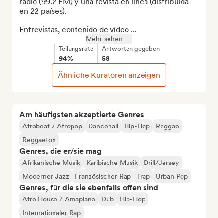
radio (99.2 FM) y una revista en línea (distribuida 
en 22 países).

Entrevistas, contenido de vídeo ...
Mehr sehen
Teilungsrate
Antworten gegeben
94%
58
Ähnliche Kuratoren anzeigen
Am häufigsten akzeptierte Genres
Afrobeat / Afropop
Dancehall
Hip-Hop
Reggae
Reggaeton
Genres, die er/sie mag
Afrikanische Musik
Karibische Musik
Drill/Jersey
Moderner Jazz
Französischer Rap
Trap
Urban Pop
Genres, für die sie ebenfalls offen sind
Afro House / Amapiano
Dub
Hip-Hop
Internationaler Rap