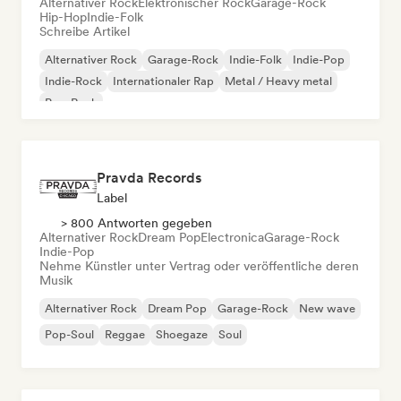
Alternativer Rock
Elektronischer Rock
Garage-Rock
Hip-Hop
Indie-Folk
Schreibe Artikel
Alternativer Rock
Garage-Rock
Indie-Folk
Indie-Pop
Indie-Rock
Internationaler Rap
Metal / Heavy metal
Pop-Rock
Pravda Records
Label
> 800 Antworten gegeben
Alternativer Rock
Dream Pop
Electronica
Garage-Rock
Indie-Pop
Nehme Künstler unter Vertrag oder veröffentliche deren
Musik
Alternativer Rock
Dream Pop
Garage-Rock
New wave
Pop-Soul
Reggae
Shoegaze
Soul