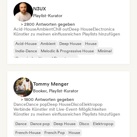
N3UX
Playlist-Kurator
> 2800 Antworten gegeben
Acid-House
Ambient
Chill out
Deep House
Electronica
Künstler zu meinen einflussreichen Playlists hinzufügen
Acid-House
Ambient
Deep House
House
Indie-Dance
Melodic & Progressive House
Minimal
Organischer House / Downtempo
Tommy Menger
Booker, Playlist-Kurator
> 1800 Antworten gegeben
Dance
Dance pop
Deep House
Disco
Elektropop
Verbinde Künstler mit Live-Event-Möglichkeiten
Künstler zu meinen einflussreichen Playlists hinzufügen
Dance
Dance pop
Deep House
Disco
Elektropop
French-House
French Pop
House