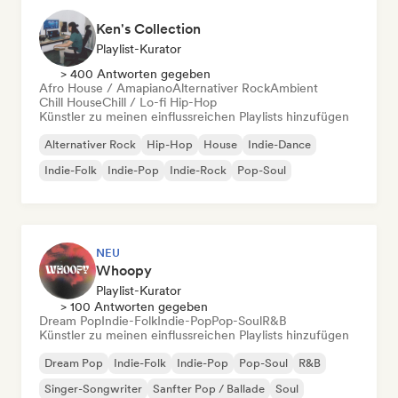
Ken's Collection
Playlist-Kurator
> 400 Antworten gegeben
Afro House / Amapiano
Alternativer Rock
Ambient
Chill House
Chill / Lo-fi Hip-Hop
Künstler zu meinen einflussreichen Playlists hinzufügen
Alternativer Rock
Hip-Hop
House
Indie-Dance
Indie-Folk
Indie-Pop
Indie-Rock
Pop-Soul
NEU
Whoopy
Playlist-Kurator
> 100 Antworten gegeben
Dream Pop
Indie-Folk
Indie-Pop
Pop-Soul
R&B
Künstler zu meinen einflussreichen Playlists hinzufügen
Dream Pop
Indie-Folk
Indie-Pop
Pop-Soul
R&B
Singer-Songwriter
Sanfter Pop / Ballade
Soul