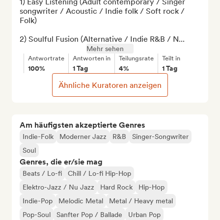
1) Easy Listening (Adult contemporary / Singer 
songwriter / Acoustic / Indie folk / Soft rock / 
Folk)

2) Soulful Fusion (Alternative / Indie R&B / N...
Mehr sehen
Antwortrate
Antworten in
Teilungsrate
Teilt in
100%
1 Tag
4%
1 Tag
Ähnliche Kuratoren anzeigen
Am häufigsten akzeptierte Genres
Indie-Folk
Moderner Jazz
R&B
Singer-Songwriter
Soul
Genres, die er/sie mag
Beats / Lo-fi
Chill / Lo-fi Hip-Hop
Elektro-Jazz / Nu Jazz
Hard Rock
Hip-Hop
Indie-Pop
Melodic Metal
Metal / Heavy metal
Pop-Soul
Sanfter Pop / Ballade
Urban Pop