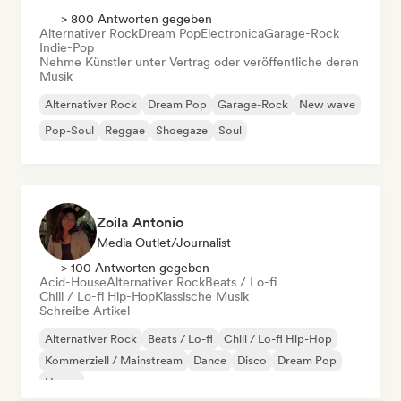
> 800 Antworten gegeben
Alternativer Rock
Dream Pop
Electronica
Garage-Rock
Indie-Pop
Nehme Künstler unter Vertrag oder veröffentliche deren
Musik
Alternativer Rock
Dream Pop
Garage-Rock
New wave
Pop-Soul
Reggae
Shoegaze
Soul
Zoila Antonio
Media Outlet/Journalist
> 100 Antworten gegeben
Acid-House
Alternativer Rock
Beats / Lo-fi
Chill / Lo-fi Hip-Hop
Klassische Musik
Schreibe Artikel
Alternativer Rock
Beats / Lo-fi
Chill / Lo-fi Hip-Hop
Kommerziell / Mainstream
Dance
Disco
Dream Pop
House