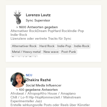
Lorenzo Lautz
Sync Supervisor
> 1600 Antworten gegeben
Alternativer Rock
Dream Pop
Hard Rock
Indie-Pop
Indie-Rock
Lizenziere oder vertrete Tracks für Sync
Alternativer Rock
Hard Rock
Indie-Pop
Indie-Rock
Metal / Heavy metal
New wave
Post-Punk
Psychedelic Rock
NEU
Zhakira Razhé
Social Media Influencer
< 100 gegebene Antworten
Afrobeat / Afropop
Afro House / Amapiano
Chill / Lo-fi Hip-Hop
Kommerziell / Mainstream
Experimenteller Jazz
Erstelle wirkungsvolle Posts oder Reels über Künstler