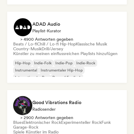
ADAD Audio
Playlist-Kurator
> 4900 Antworten gegeben
Beats / Lo-fi
Chill / Lo-fi Hip-Hop
Klassische Musik
Country-Musik
Drill/Jersey
Künstler zu meinen einflussreichen Playlists hinzufügen
Hip-Hop
Indie-Folk
Indie-Pop
Indie-Rock
Instrumental
Instrumentaler Hip-Hop
Internationaler Rap
Rap auf Englisch
Good Vibrations Radio
Radiosender
> 2900 Antworten gegeben
Blues
Elektronischer Rock
Experimenteller Rock
Funk
Garage-Rock
Spiele Künstler im Radio