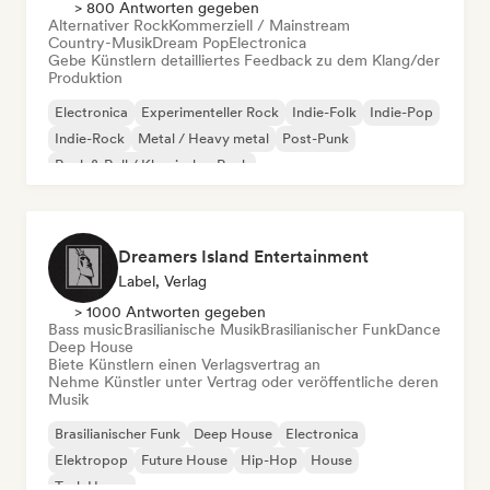
> 800 Antworten gegeben
Alternativer Rock
Kommerziell / Mainstream
Country-Musik
Dream Pop
Electronica
Gebe Künstlern detailliertes Feedback zu dem Klang/der
Produktion
Electronica
Experimenteller Rock
Indie-Folk
Indie-Pop
Indie-Rock
Metal / Heavy metal
Post-Punk
Rock & Roll / Klassischer Rock
Dreamers Island Entertainment
Label, Verlag
> 1000 Antworten gegeben
Bass music
Brasilianische Musik
Brasilianischer Funk
Dance
Deep House
Biete Künstlern einen Verlagsvertrag an
Nehme Künstler unter Vertrag oder veröffentliche deren
Musik
Brasilianischer Funk
Deep House
Electronica
Elektropop
Future House
Hip-Hop
House
Tech House