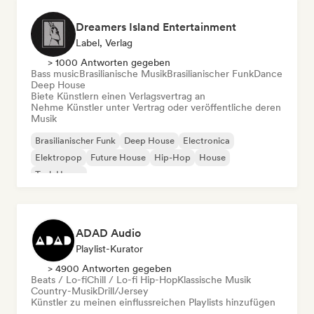
Dreamers Island Entertainment
Label, Verlag
> 1000 Antworten gegeben
Bass music
Brasilianische Musik
Brasilianischer Funk
Dance
Deep House
Biete Künstlern einen Verlagsvertrag an
Nehme Künstler unter Vertrag oder veröffentliche deren
Musik
Brasilianischer Funk
Deep House
Electronica
Elektropop
Future House
Hip-Hop
House
Tech House
ADAD Audio
Playlist-Kurator
> 4900 Antworten gegeben
Beats / Lo-fi
Chill / Lo-fi Hip-Hop
Klassische Musik
Country-Musik
Drill/Jersey
Künstler zu meinen einflussreichen Playlists hinzufügen