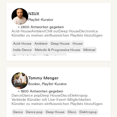
N3UX
Playlist-Kurator
> 2800 Antworten gegeben
Acid-House
Ambient
Chill out
Deep House
Electronica
Künstler zu meinen einflussreichen Playlists hinzufügen
Acid-House
Ambient
Deep House
House
Indie-Dance
Melodic & Progressive House
Minimal
Organischer House / Downtempo
Tommy Menger
Booker, Playlist-Kurator
> 1800 Antworten gegeben
Dance
Dance pop
Deep House
Disco
Elektropop
Verbinde Künstler mit Live-Event-Möglichkeiten
Künstler zu meinen einflussreichen Playlists hinzufügen
Dance
Dance pop
Deep House
Disco
Elektropop