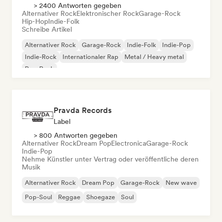
> 2400 Antworten gegeben
Alternativer Rock
Elektronischer Rock
Garage-Rock
Hip-Hop
Indie-Folk
Schreibe Artikel
Alternativer Rock
Garage-Rock
Indie-Folk
Indie-Pop
Indie-Rock
Internationaler Rap
Metal / Heavy metal
Pop-Rock
Pravda Records
Label
> 800 Antworten gegeben
Alternativer Rock
Dream Pop
Electronica
Garage-Rock
Indie-Pop
Nehme Künstler unter Vertrag oder veröffentliche deren
Musik
Alternativer Rock
Dream Pop
Garage-Rock
New wave
Pop-Soul
Reggae
Shoegaze
Soul