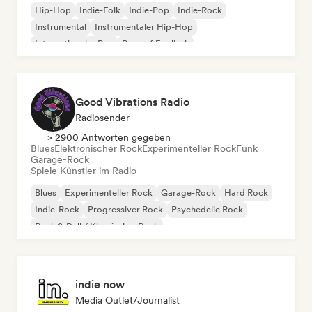
Hip-Hop
Indie-Folk
Indie-Pop
Indie-Rock
Instrumental
Instrumentaler Hip-Hop
Internationaler Rap
Rap auf Englisch
Good Vibrations Radio
Radiosender
> 2900 Antworten gegeben
Blues
Elektronischer Rock
Experimenteller Rock
Funk
Garage-Rock
Spiele Künstler im Radio
Blues
Experimenteller Rock
Garage-Rock
Hard Rock
Indie-Rock
Progressiver Rock
Psychedelic Rock
Rock & Roll / Klassischer Rock
indie now
Media Outlet/Journalist