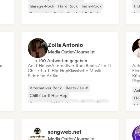
Garage-Rock
Hard Rock
Indie-Rock
Ind
Progressiver Rock
Psychedelic Rock
Int
Rock & Roll / Klassischer Rock
Po
Zoila Antonio
Media Outlet/Journalist
> 100 Antworten gegeben
ca
Acid-House
Alternativer Rock
Beats / Lo-fi
Aci
Chill / Lo-fi Hip-Hop
Klassische Musik
Ele
Schreibe Artikel
Kün
Play
Alternativer Rock
Beats / Lo-fi
Ac
Chill / Lo-fi Hip-Hop
Ho
Kommerziell / Mainstream
Dance
Disco
Mel
Dream Pop
House
Or
songweb.net
Media Outlet/Journalist