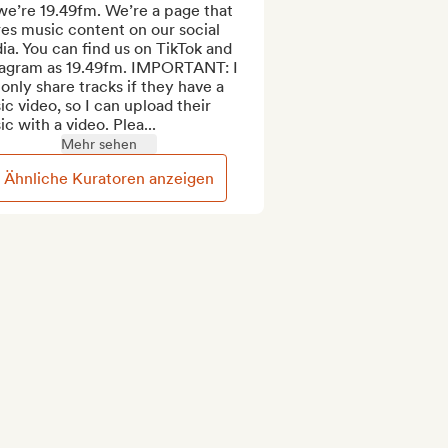
we’re 19.49fm. We’re a page that 
es music content on our social 
a. You can find us on TikTok and 
tagram as 19.49fm. IMPORTANT: I 
only share tracks if they have a 
c video, so I can upload their 
c with a video. Plea...
Mehr sehen
Ähnliche Kuratoren anzeigen