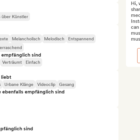
Hi, 
shar
medi
s über Künstler
Ins
can 
musi
musi
exte
Melancholisch
Melodisch
Entspannend
erraschend
s empfänglich sind
Verträumt
Einfach
 liebt
s
Urbane Klänge
Videoclip
Gesang
ie ebenfalls empfänglich sind
mpfänglich sind