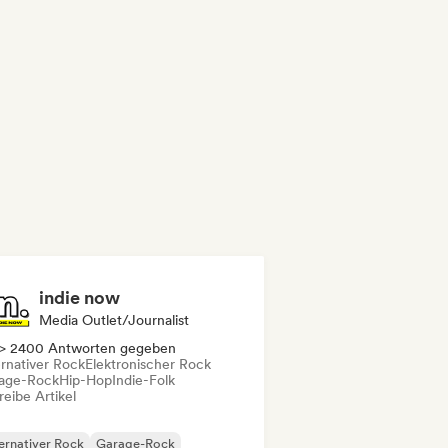
indie now
Media Outlet/Journalist
> 2400 Antworten gegeben
ernativer Rock
Elektronischer Rock
age-Rock
Hip-Hop
Indie-Folk
eibe Artikel
ernativer Rock
Garage-Rock