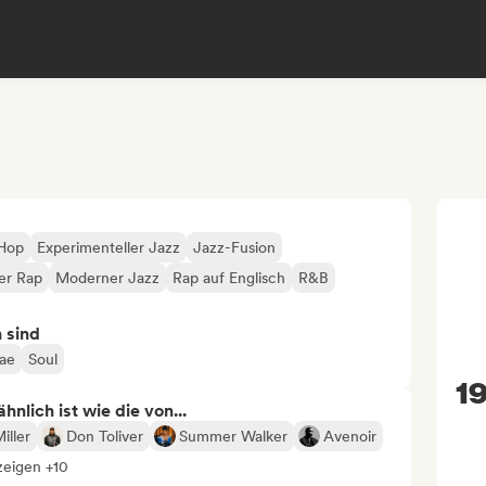
-Hop
Experimenteller Jazz
Jazz-Fusion
ler Rap
Moderner Jazz
Rap auf Englisch
R&B
n sind
ae
Soul
19
nlich ist wie die von...
iller
Don Toliver
Summer Walker
Avenoir
zeigen +10