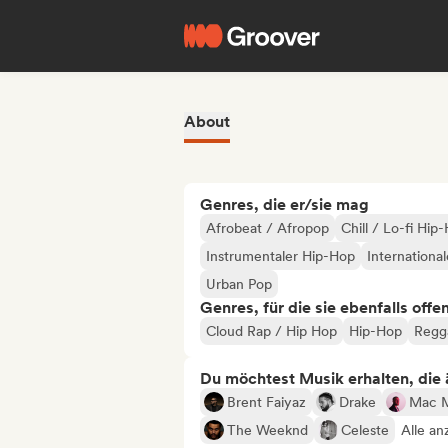
About
Genres, die er/sie mag
Afrobeat / Afropop
Chill / Lo-fi Hip
Instrumentaler Hip-Hop
Internationa
Urban Pop
Genres, für die sie ebenfalls offe
Cloud Rap / Hip Hop
Hip-Hop
Regg
Du möchtest Musik erhalten, die äh
Brent Faiyaz
Drake
Mac M
The Weeknd
Celeste
Alle an