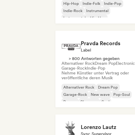
Hip-Hop
Indie-Folk
Indie-Pop
Indie-Rock
Instrumental
Instrumentaler Hip-Hop
Internationaler Rap
Rap auf Englisch
Pravda Records
Label
> 800 Antworten gegeben
Alternativer Rock
Dream Pop
Electroni
Garage-Rock
Indie-Pop
Nehme Künstler unter Vertrag oder
veröffentliche deren Musik
Alternativer Rock
Dream Pop
Garage-Rock
New wave
Pop-Soul
Reggae
Shoegaze
Soul
Lorenzo Lautz
Sync Supervisor