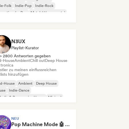
ie-Folk
Indie-Pop
Indie-Rock
ernationaler Rap
Metal / Heavy metal
p-Rock
N3UX
Playlist-Kurator
> 2800 Antworten gegeben
d-House
Ambient
Chill out
Deep House
ctronica
stler zu meinen einflussreichen
lists hinzufügen
id-House
Ambient
Deep House
use
Indie-Dance
odic & Progressive House
Minimal
ganischer House / Downtempo
NEU
Pop Machine Mode 🤖 AI Music, Indie Pop & Dream Pop