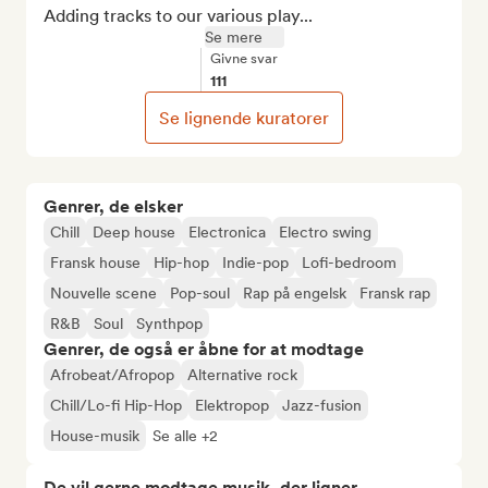
Adding tracks to our various play...
Se mere
Givne svar
111
Se lignende kuratorer
Genrer, de elsker
Chill
Deep house
Electronica
Electro swing
Fransk house
Hip-hop
Indie-pop
Lofi-bedroom
Nouvelle scene
Pop-soul
Rap på engelsk
Fransk rap
R&B
Soul
Synthpop
Genrer, de også er åbne for at modtage
Afrobeat/Afropop
Alternative rock
Chill/Lo-fi Hip-Hop
Elektropop
Jazz-fusion
House-musik
Se alle +2
De vil gerne modtage musik, der ligner...