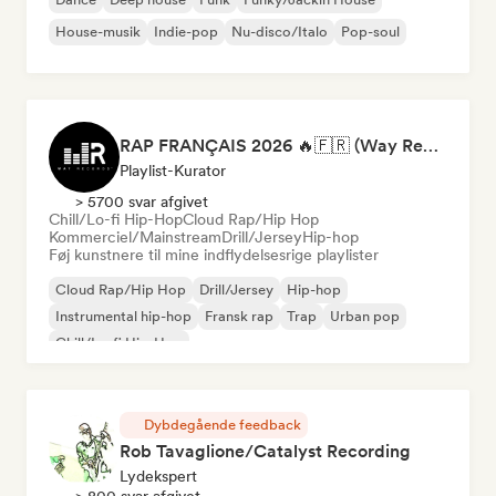
House-musik
Indie-pop
Nu-disco/Italo
Pop-soul
RAP FRANÇAIS 2026 🔥🇫🇷 (Way Records)
Playlist-Kurator
> 5700 svar afgivet
Chill/Lo-fi Hip-Hop
Cloud Rap/Hip Hop
Kommerciel/Mainstream
Drill/Jersey
Hip-hop
Føj kunstnere til mine indflydelsesrige playlister
Cloud Rap/Hip Hop
Drill/Jersey
Hip-hop
Instrumental hip-hop
Fransk rap
Trap
Urban pop
Chill/Lo-fi Hip-Hop
Dybdegående feedback
Rob Tavaglione/Catalyst Recording
Lydekspert