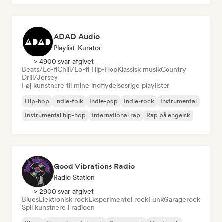
ADAD Audio
Playlist-Kurator
> 4900 svar afgivet
Beats/Lo-fi
Chill/Lo-fi Hip-Hop
Klassisk musik
Country
Drill/Jersey
Føj kunstnere til mine indflydelsesrige playlister
Hip-hop
Indie-folk
Indie-pop
Indie-rock
Instrumental
Instrumental hip-hop
International rap
Rap på engelsk
Good Vibrations Radio
Radio Station
> 2900 svar afgivet
Blues
Elektronisk rock
Eksperimentel rock
Funk
Garagerock
Spil kunstnere i radioen