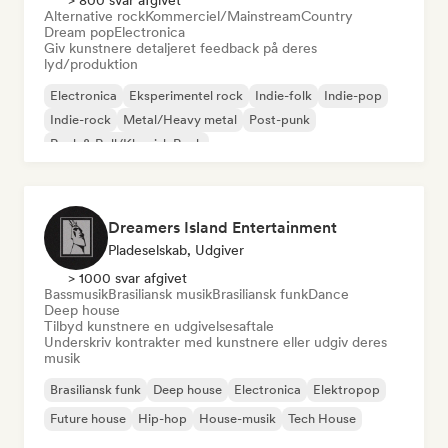
> 800 svar afgivet
Alternative rock
Kommerciel/Mainstream
Country
Dream pop
Electronica
Giv kunstnere detaljeret feedback på deres
lyd/produktion
Electronica
Eksperimentel rock
Indie-folk
Indie-pop
Indie-rock
Metal/Heavy metal
Post-punk
Rock & Roll/Klassisk Rock
Dreamers Island Entertainment
Pladeselskab, Udgiver
> 1000 svar afgivet
Bassmusik
Brasiliansk musik
Brasiliansk funk
Dance
Deep house
Tilbyd kunstnere en udgivelsesaftale
Underskriv kontrakter med kunstnere eller udgiv deres
musik
Brasiliansk funk
Deep house
Electronica
Elektropop
Future house
Hip-hop
House-musik
Tech House