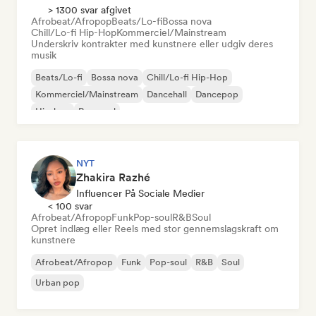
> 1300 svar afgivet
Afrobeat/Afropop
Beats/Lo-fi
Bossa nova
Chill/Lo-fi Hip-Hop
Kommerciel/Mainstream
Underskriv kontrakter med kunstnere eller udgiv deres
musik
Beats/Lo-fi
Bossa nova
Chill/Lo-fi Hip-Hop
Kommerciel/Mainstream
Dancehall
Dancepop
Hip-hop
Pop-soul
NYT
Zhakira Razhé
Influencer På Sociale Medier
< 100 svar
Afrobeat/Afropop
Funk
Pop-soul
R&B
Soul
Opret indlæg eller Reels med stor gennemslagskraft om
kunstnere
Afrobeat/Afropop
Funk
Pop-soul
R&B
Soul
Urban pop