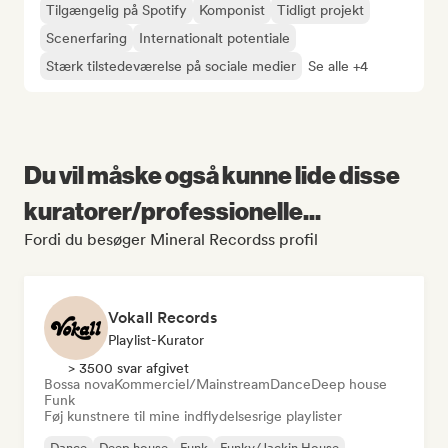
Tilgængelig på Spotify
Komponist
Tidligt projekt
Scenerfaring
Internationalt potentiale
Stærk tilstedeværelse på sociale medier
Se alle +4
Du vil måske også kunne lide disse
kuratorer/professionelle...
Fordi du besøger Mineral Recordss profil
Vokall Records
Playlist-Kurator
> 3500 svar afgivet
Bossa nova
Kommerciel/Mainstream
Dance
Deep house
Funk
Føj kunstnere til mine indflydelsesrige playlister
Dance
Deep house
Funk
Funky/Jackin House