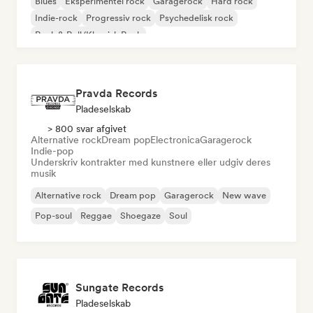
Blues
Eksperimentel rock
Garagerock
Hard rock
Indie-rock
Progressiv rock
Psychedelisk rock
Rock & Roll/Klassisk Rock
Pravda Records
Pladeselskab
> 800 svar afgivet
Alternative rock
Dream pop
Electronica
Garagerock
Indie-pop
Underskriv kontrakter med kunstnere eller udgiv deres
musik
Alternative rock
Dream pop
Garagerock
New wave
Pop-soul
Reggae
Shoegaze
Soul
Sungate Records
Pladeselskab