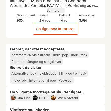
initiative of Music Producer and Composer 
Alessandro Porcella, PA74Music Publishing as w...
Se mere
Svarprocent
Svar i
Deling i
Givne svar
93%
2 dage
1 dag
3,591
Se lignende kuratorer
Genrer, der oftest accepteres
Kommerciel/Mainstream
Indie-pop
Indie-rock
Poprock
Sanger og sangskriver
Genrer, de elsker
Alternative rock
Elektropop
Film- og tv-musik
Indie-folk
International pop
Pop-soul
De vil gerne modtage musik, der ligner...
Dua Lipa
TOTO
Gwen Stefani
Vigtigste muligheder