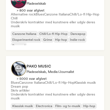
Pladeselskab
> 800 svar afgivet
Alternative rock
Blues
Canzone Italiana
Chill/Lo-fi Hip-Hop
Chill
Underskriv kontrakter med kunstnere eller udgiv deres
musik
Canzone Italiana
Chill/Lo-fi Hip-Hop
Dancepop
Eksperimentel rock
Grime
Hip-hop
Indie-rock
Pop-soul
PAKO MUSIC
Pladeselskab, Medie/journalist
> 5000 svar afgivet
Blues
Canzone Italiana
Chill/Lo-fi Hip-Hop
Klassisk musik
Dream pop
Skriv artikler
Underskriv kontrakter med kunstnere eller udgiv deres
musik
Klassisk musik
Electronica
Film- og tv-musik
Hip-hop