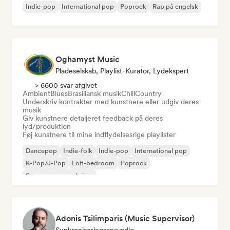
Indie-pop
International pop
Poprock
Rap på engelsk
Oghamyst Music
Pladeselskab, Playlist-Kurator, Lydekspert
> 6600 svar afgivet
Ambient
Blues
Brasiliansk musik
Chill
Country
Underskriv kontrakter med kunstnere eller udgiv deres
musik
Giv kunstnere detaljeret feedback på deres
lyd/produktion
Føj kunstnere til mine indflydelsesrige playlister
Dancepop
Indie-folk
Indie-pop
International pop
K-Pop/J-Pop
Lofi-bedroom
Poprock
Sanger og sangskriver
Adonis Tsilimparis (Music Supervisor)