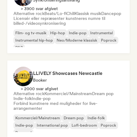
Synkroniseringsansvarlig
> 3900 svar afgivet
Alternative rock
Beats/Lo-fi
Chill
Klassisk musik
Dancepop
Licensér eller repræsenter kunstneres numre til
billed-/videosynkronisering
Film- og tv-musik
Hip-hop
Indie-pop
Instrumental
Instrumental hip-hop
Neo/Moderne klassisk
Poprock
R&B
LLIVELY Showcases Newcastle
Booker
> 2000 svar afgivet
Alternative rock
Kommerciel/Mainstream
Dream pop
Indie-folk
Indie-pop
Forbind kunstnere med muligheder for live-
arrangementer
Kommerciel/Mainstream
Dream pop
Indie-folk
Indie-pop
International pop
Lofi-bedroom
Poprock
Pop-soul