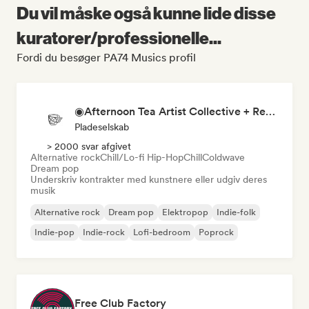
Du vil måske også kunne lide disse
kuratorer/professionelle...
Fordi du besøger PA74 Musics profil
◉Afternoon Tea Artist Collective + Record Label◉
Pladeselskab
> 2000 svar afgivet
Alternative rock
Chill/Lo-fi Hip-Hop
Chill
Coldwave
Dream pop
Underskriv kontrakter med kunstnere eller udgiv deres
musik
Alternative rock
Dream pop
Elektropop
Indie-folk
Indie-pop
Indie-rock
Lofi-bedroom
Poprock
Free Club Factory