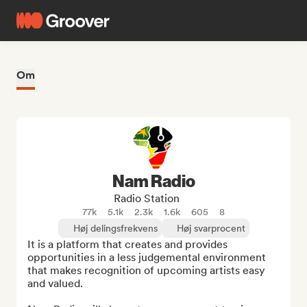
Om
Nam Radio
Radio Station
77k
5.1k
2.3k
1.6k
605
8
Høj delingsfrekvens
Høj svarprocent
It is a platform that creates and provides 
opportunities in a less judgemental environment 
that makes recognition of upcoming artists easy 
and valued. 
