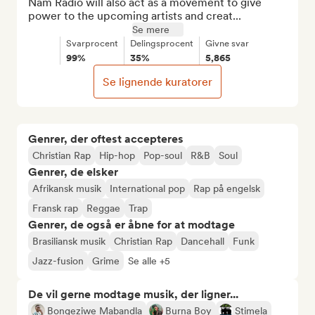
Nam Radio will also act as a movement to give 
power to the upcoming artists and creat...
Se mere
Svarprocent
Delingsprocent
Givne svar
99%
35%
5,865
Se lignende kuratorer
Genrer, der oftest accepteres
Christian Rap
Hip-hop
Pop-soul
R&B
Soul
Genrer, de elsker
Afrikansk musik
International pop
Rap på engelsk
Fransk rap
Reggae
Trap
Genrer, de også er åbne for at modtage
Brasiliansk musik
Christian Rap
Dancehall
Funk
Jazz-fusion
Grime
Se alle +5
De vil gerne modtage musik, der ligner...
Bongeziwe Mabandla
Burna Boy
Stimela