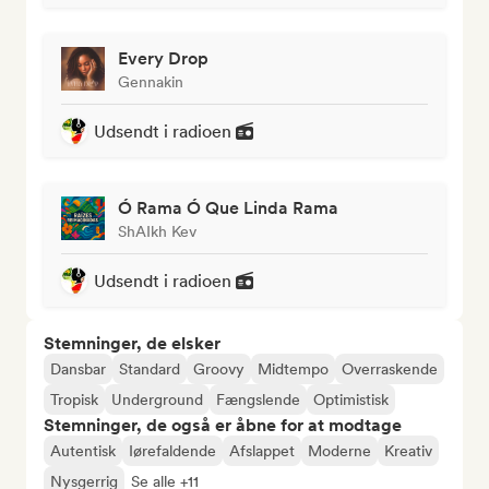
Every Drop
Gennakin
Udsendt i radioen
Ó Rama Ó Que Linda Rama
ShAIkh Kev
Udsendt i radioen
Stemninger, de elsker
Dansbar
Standard
Groovy
Midtempo
Overraskende
Tropisk
Underground
Fængslende
Optimistisk
Stemninger, de også er åbne for at modtage
Autentisk
Iørefaldende
Afslappet
Moderne
Kreativ
Nysgerrig
Se alle +11