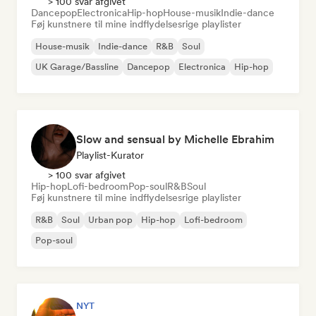
> 100 svar afgivet
Dancepop
Electronica
Hip-hop
House-musik
Indie-dance
Føj kunstnere til mine indflydelsesrige playlister
House-musik
Indie-dance
R&B
Soul
UK Garage/Bassline
Dancepop
Electronica
Hip-hop
Slow and sensual by Michelle Ebrahim
Playlist-Kurator
> 100 svar afgivet
Hip-hop
Lofi-bedroom
Pop-soul
R&B
Soul
Føj kunstnere til mine indflydelsesrige playlister
R&B
Soul
Urban pop
Hip-hop
Lofi-bedroom
Pop-soul
NYT