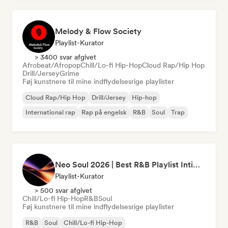
Melody & Flow Society
Playlist-Kurator
> 3400 svar afgivet
Afrobeat/Afropop
Chill/Lo-fi Hip-Hop
Cloud Rap/Hip Hop
Drill/Jersey
Grime
Føj kunstnere til mine indflydelsesrige playlister
Cloud Rap/Hip Hop
Drill/Jersey
Hip-hop
International rap
Rap på engelsk
R&B
Soul
Trap
Neo Soul 2026 | Best R&B Playlist Intimate & Sexy
Playlist-Kurator
> 500 svar afgivet
Chill/Lo-fi Hip-Hop
R&B
Soul
Føj kunstnere til mine indflydelsesrige playlister
R&B
Soul
Chill/Lo-fi Hip-Hop