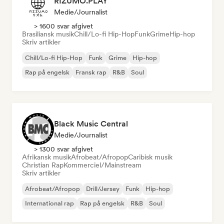
RIZUMO.PLAY
Medie/journalist
> 1600 svar afgivet
Brasiliansk musik
Chill/Lo-fi Hip-Hop
Funk
Grime
Hip-hop
Skriv artikler
Chill/Lo-fi Hip-Hop
Funk
Grime
Hip-hop
Rap på engelsk
Fransk rap
R&B
Soul
Black Music Central
Medie/journalist
> 1300 svar afgivet
Afrikansk musik
Afrobeat/Afropop
Caribisk musik
Christian Rap
Kommerciel/Mainstream
Skriv artikler
Afrobeat/Afropop
Drill/Jersey
Funk
Hip-hop
International rap
Rap på engelsk
R&B
Soul