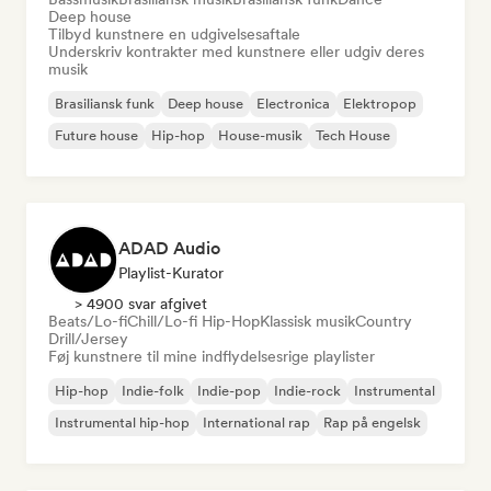
Deep house
Tilbyd kunstnere en udgivelsesaftale
Underskriv kontrakter med kunstnere eller udgiv deres
musik
Brasiliansk funk
Deep house
Electronica
Elektropop
Future house
Hip-hop
House-musik
Tech House
ADAD Audio
Playlist-Kurator
> 4900 svar afgivet
Beats/Lo-fi
Chill/Lo-fi Hip-Hop
Klassisk musik
Country
Drill/Jersey
Føj kunstnere til mine indflydelsesrige playlister
Hip-hop
Indie-folk
Indie-pop
Indie-rock
Instrumental
Instrumental hip-hop
International rap
Rap på engelsk