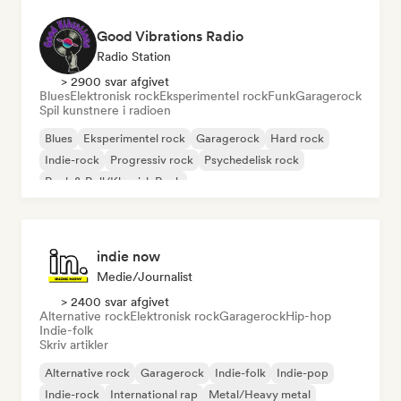
Good Vibrations Radio
Radio Station
> 2900 svar afgivet
Blues
Elektronisk rock
Eksperimentel rock
Funk
Garagerock
Spil kunstnere i radioen
Blues
Eksperimentel rock
Garagerock
Hard rock
Indie-rock
Progressiv rock
Psychedelisk rock
Rock & Roll/Klassisk Rock
indie now
Medie/journalist
> 2400 svar afgivet
Alternative rock
Elektronisk rock
Garagerock
Hip-hop
Indie-folk
Skriv artikler
Alternative rock
Garagerock
Indie-folk
Indie-pop
Indie-rock
International rap
Metal/Heavy metal