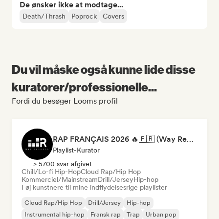
De ønsker ikke at modtage...
Death/Thrash
Poprock
Covers
Du vil måske også kunne lide disse
kuratorer/professionelle...
Fordi du besøger Looms profil
RAP FRANÇAIS 2026 🔥🇫🇷 (Way Records)
Playlist-Kurator
> 5700 svar afgivet
Chill/Lo-fi Hip-Hop
Cloud Rap/Hip Hop
Kommerciel/Mainstream
Drill/Jersey
Hip-hop
Føj kunstnere til mine indflydelsesrige playlister
Cloud Rap/Hip Hop
Drill/Jersey
Hip-hop
Instrumental hip-hop
Fransk rap
Trap
Urban pop