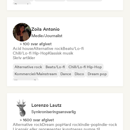
Poprock
Zoila Antonio
Medie/journalist
> 100 svar afgivet
Acid house
Alternative rock
Beats/Lo-fi
Chill/Lo-fi Hip-Hop
Klassisk musik
Skriv artikler
Alternative rock
Beats/Lo-fi
Chill/Lo-fi Hip-Hop
Kommerciel/Mainstream
Dance
Disco
Dream pop
House-musik
Lorenzo Lautz
Synkroniseringsansvarlig
> 1600 svar afgivet
Alternative rock
Dream pop
Hard rock
Indie-pop
Indie-rock
Licensér eller repræsenter kunstneres numre til