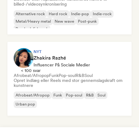
billed-/videosynkronisering
Alternative rock
Hard rock
Indie-pop
Indie-rock
Metal/Heavy metal
New wave
Post-punk
Psychedelisk rock
NYT
Zhakira Razhé
Influencer På Sociale Medier
< 100 svar
Afrobeat/Afropop
Funk
Pop-soul
R&B
Soul
Opret indlæg eller Reels med stor gennemslagskraft om
kunstnere
Afrobeat/Afropop
Funk
Pop-soul
R&B
Soul
Urban pop