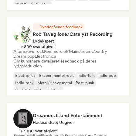
Chill/Lo-fi Hip-Hop
Dybdegående feedback
Rob Tavaglione/Catalyst Recording
Lydekspert
> 800 svar afgivet
Alternative rock
Kommerciel/Mainstream
Country
Dream pop
Electronica
Giv kunstnere detaljeret feedback på deres
lyd/produktion
Electronica
Eksperimentel rock
Indie-folk
Indie-pop
Indie-rock
Metal/Heavy metal
Post-punk
Rock & Roll/Klassisk Rock
Dreamers Island Entertainment
Pladeselskab, Udgiver
> 1000 svar afgivet
Bassmusik
Brasiliansk musik
Brasiliansk funk
Dance