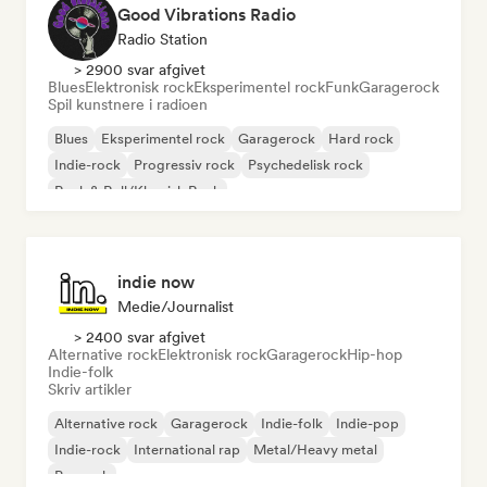
Good Vibrations Radio
Radio Station
> 2900 svar afgivet
Blues
Elektronisk rock
Eksperimentel rock
Funk
Garagerock
Spil kunstnere i radioen
Blues
Eksperimentel rock
Garagerock
Hard rock
Indie-rock
Progressiv rock
Psychedelisk rock
Rock & Roll/Klassisk Rock
indie now
Medie/journalist
> 2400 svar afgivet
Alternative rock
Elektronisk rock
Garagerock
Hip-hop
Indie-folk
Skriv artikler
Alternative rock
Garagerock
Indie-folk
Indie-pop
Indie-rock
International rap
Metal/Heavy metal
Poprock