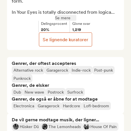
form.

In Your Eyes is totally disconnected from logica...
Se mere
Delingsprocent
Givne svar
20%
1,219
Se lignende kuratorer
Genrer, der oftest accepteres
Alternative rock
Garagerock
Indie-rock
Post-punk
Punkrock
Genrer, de elsker
Dub
New wave
Postrock
Surfrock
Genrer, de også er åbne for at modtage
Electronica
Garagerock
Hardcore
Lofi-bedroom
De vil gerne modtage musik, der ligner...
Hüsker Dü
The Lemonheads
House Of Pain