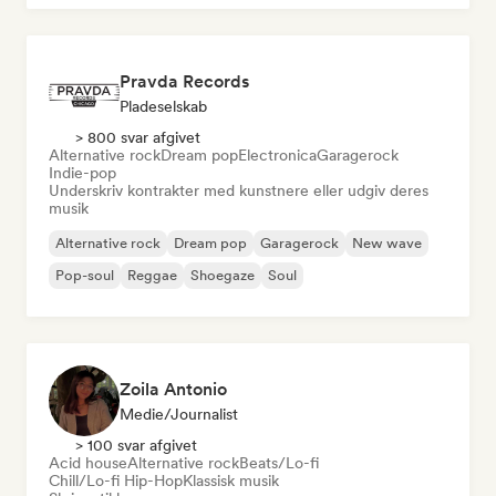
Pravda Records
Pladeselskab
> 800 svar afgivet
Alternative rock
Dream pop
Electronica
Garagerock
Indie-pop
Underskriv kontrakter med kunstnere eller udgiv deres
musik
Alternative rock
Dream pop
Garagerock
New wave
Pop-soul
Reggae
Shoegaze
Soul
Zoila Antonio
Medie/journalist
> 100 svar afgivet
Acid house
Alternative rock
Beats/Lo-fi
Chill/Lo-fi Hip-Hop
Klassisk musik