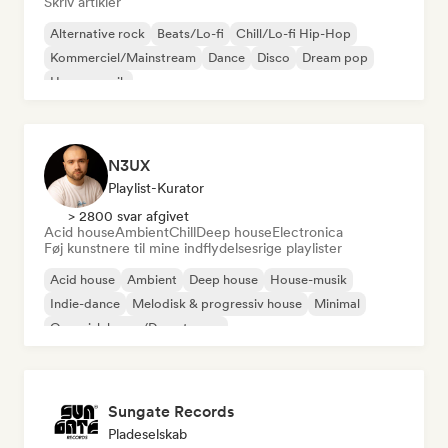
Skriv artikler
Alternative rock
Beats/Lo-fi
Chill/Lo-fi Hip-Hop
Kommerciel/Mainstream
Dance
Disco
Dream pop
House-musik
N3UX
Playlist-Kurator
> 2800 svar afgivet
Acid house
Ambient
Chill
Deep house
Electronica
Føj kunstnere til mine indflydelsesrige playlister
Acid house
Ambient
Deep house
House-musik
Indie-dance
Melodisk & progressiv house
Minimal
Organisk house/Downtempo
Sungate Records
Pladeselskab