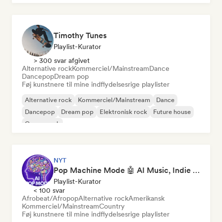
Timothy Tunes
Playlist-Kurator
> 300 svar afgivet
Alternative rock
Kommerciel/Mainstream
Dance
Dancepop
Dream pop
Føj kunstnere til mine indflydelsesrige playlister
Alternative rock
Kommerciel/Mainstream
Dance
Dancepop
Dream pop
Elektronisk rock
Future house
Garagerock
NYT
Pop Machine Mode 🤖 AI Music, Indie Pop & Dream Pop
Playlist-Kurator
< 100 svar
Afrobeat/Afropop
Alternative rock
Amerikansk
Kommerciel/Mainstream
Country
Føj kunstnere til mine indflydelsesrige playlister