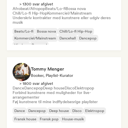
> 1300 svar afgivet
Afrobeat/Afropop
Beats/Lo-fi
Bossa nova
Chill/Lo-fi Hip-Hop
Kommerciel/Mainstream
Underskriv kontrakter med kunstnere eller udgiv deres
musik
Beats/Lo-fi
Bossa nova
Chill/Lo-fi Hip-Hop
Kommerciel/Mainstream
Dancehall
Dancepop
Hip-hop
Pop-soul
Tommy Menger
Booker, Playlist-Kurator
> 1800 svar afgivet
Dance
Dancepop
Deep house
Disco
Elektropop
Forbind kunstnere med muligheder for live-
arrangementer
Føj kunstnere til mine indflydelsesrige playlister
Dance
Dancepop
Deep house
Disco
Elektropop
Fransk house
Fransk pop
House-musik