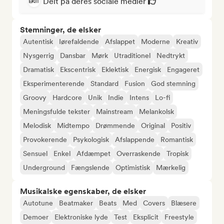
Delt på deres sociale medier
Stemninger, de elsker
Autentisk
Iørefaldende
Afslappet
Moderne
Kreativ
Nysgerrig
Dansbar
Mørk
Utraditionel
Nedtrykt
Dramatisk
Ekscentrisk
Eklektisk
Energisk
Engageret
Eksperimenterende
Standard
Fusion
God stemning
Groovy
Hardcore
Unik
Indie
Intens
Lo-fi
Meningsfulde tekster
Mainstream
Melankolsk
Melodisk
Midtempo
Drømmende
Original
Positiv
Provokerende
Psykologisk
Afslappende
Romantisk
Sensuel
Enkel
Afdæmpet
Overraskende
Tropisk
Underground
Fængslende
Optimistisk
Mærkelig
Musikalske egenskaber, de elsker
Autotune
Beatmaker
Beats
Med
Covers
Blæsere
Demoer
Elektroniske lyde
Test
Eksplicit
Freestyle