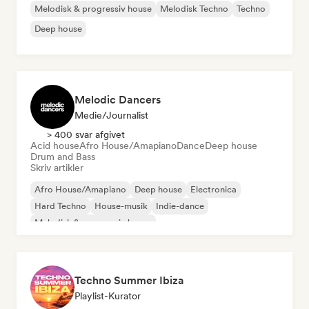
Melodisk & progressiv house
Melodisk Techno
Techno
Deep house
Melodic Dancers
Medie/journalist
> 400 svar afgivet
Acid house
Afro House/Amapiano
Dance
Deep house
Drum and Bass
Skriv artikler
Afro House/Amapiano
Deep house
Electronica
Hard Techno
House-musik
Indie-dance
Melodisk & progressiv house
Organisk house/Downtempo
Techno Summer Ibiza
Playlist-Kurator