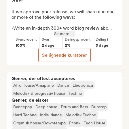
2009.

If we approve your release, we will share it in one 
or more of the following ways:

-Write an in-depth 300+ word blog review abo...
Se mere
Svarprocent
Svar i
Delingsprocent
Deling i
100%
2 dage
2%
3 dage
Se lignende kuratorer
Genrer, der oftest accepteres
Afro House/Amapiano
Dance
Electronica
Melodisk & progressiv house
Techno
Genrer, de elsker
Dancepop
Deep house
Drum and Bass
Dubstep
Hard Techno
Indie-dance
Melodisk Techno
Organisk house/Downtempo
Phonk
Tech House