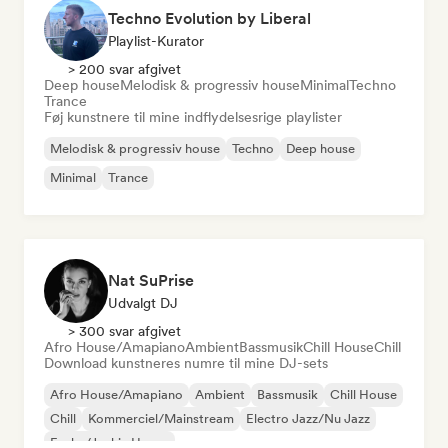
Techno Evolution by Liberal
Playlist-Kurator
> 200 svar afgivet
Deep house
Melodisk & progressiv house
Minimal
Techno
Trance
Føj kunstnere til mine indflydelsesrige playlister
Melodisk & progressiv house
Techno
Deep house
Minimal
Trance
Nat SuPrise
Udvalgt DJ
> 300 svar afgivet
Afro House/Amapiano
Ambient
Bassmusik
Chill House
Chill
Download kunstneres numre til mine DJ-sets
Afro House/Amapiano
Ambient
Bassmusik
Chill House
Chill
Kommerciel/Mainstream
Electro Jazz/Nu Jazz
Funky/Jackin House