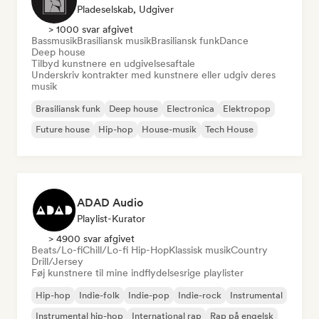
Pladeselskab, Udgiver
> 1000 svar afgivet
Bassmusik
Brasiliansk musik
Brasiliansk funk
Dance
Deep house
Tilbyd kunstnere en udgivelsesaftale
Underskriv kontrakter med kunstnere eller udgiv deres
musik
Brasiliansk funk
Deep house
Electronica
Elektropop
Future house
Hip-hop
House-musik
Tech House
ADAD Audio
Playlist-Kurator
> 4900 svar afgivet
Beats/Lo-fi
Chill/Lo-fi Hip-Hop
Klassisk musik
Country
Drill/Jersey
Føj kunstnere til mine indflydelsesrige playlister
Hip-hop
Indie-folk
Indie-pop
Indie-rock
Instrumental
Instrumental hip-hop
International rap
Rap på engelsk