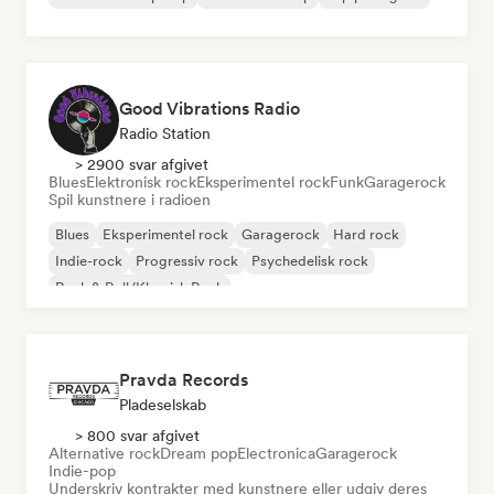
Good Vibrations Radio
Radio Station
> 2900 svar afgivet
Blues
Elektronisk rock
Eksperimentel rock
Funk
Garagerock
Spil kunstnere i radioen
Blues
Eksperimentel rock
Garagerock
Hard rock
Indie-rock
Progressiv rock
Psychedelisk rock
Rock & Roll/Klassisk Rock
Pravda Records
Pladeselskab
> 800 svar afgivet
Alternative rock
Dream pop
Electronica
Garagerock
Indie-pop
Underskriv kontrakter med kunstnere eller udgiv deres