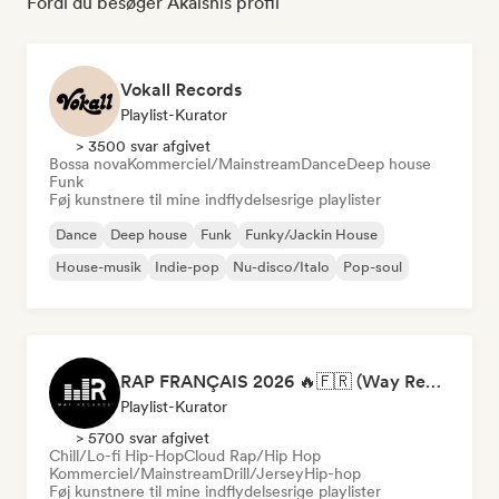
Fordi du besøger Akaishis profil
Vokall Records
Playlist-Kurator
> 3500 svar afgivet
Bossa nova
Kommerciel/Mainstream
Dance
Deep house
Funk
Føj kunstnere til mine indflydelsesrige playlister
Dance
Deep house
Funk
Funky/Jackin House
House-musik
Indie-pop
Nu-disco/Italo
Pop-soul
RAP FRANÇAIS 2026 🔥🇫🇷 (Way Records)
Playlist-Kurator
> 5700 svar afgivet
Chill/Lo-fi Hip-Hop
Cloud Rap/Hip Hop
Kommerciel/Mainstream
Drill/Jersey
Hip-hop
Føj kunstnere til mine indflydelsesrige playlister