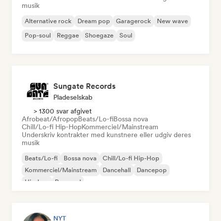
musik
Alternative rock
Dream pop
Garagerock
New wave
Pop-soul
Reggae
Shoegaze
Soul
Sungate Records
Pladeselskab
> 1300 svar afgivet
Afrobeat/Afropop
Beats/Lo-fi
Bossa nova
Chill/Lo-fi Hip-Hop
Kommerciel/Mainstream
Underskriv kontrakter med kunstnere eller udgiv deres
musik
Beats/Lo-fi
Bossa nova
Chill/Lo-fi Hip-Hop
Kommerciel/Mainstream
Dancehall
Dancepop
Hip-hop
Pop-soul
NYT