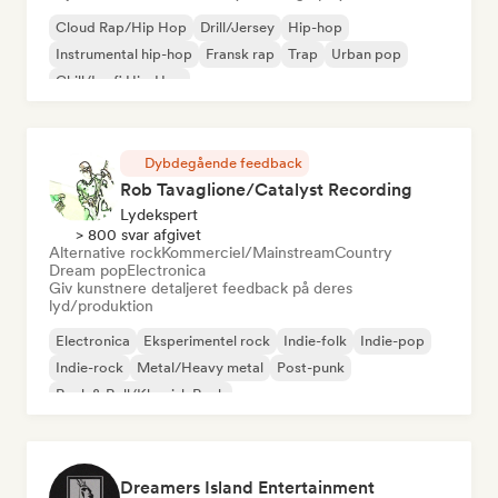
Cloud Rap/Hip Hop
Drill/Jersey
Hip-hop
Instrumental hip-hop
Fransk rap
Trap
Urban pop
Chill/Lo-fi Hip-Hop
Dybdegående feedback
Rob Tavaglione/Catalyst Recording
Lydekspert
> 800 svar afgivet
Alternative rock
Kommerciel/Mainstream
Country
Dream pop
Electronica
Giv kunstnere detaljeret feedback på deres
lyd/produktion
Electronica
Eksperimentel rock
Indie-folk
Indie-pop
Indie-rock
Metal/Heavy metal
Post-punk
Rock & Roll/Klassisk Rock
Dreamers Island Entertainment