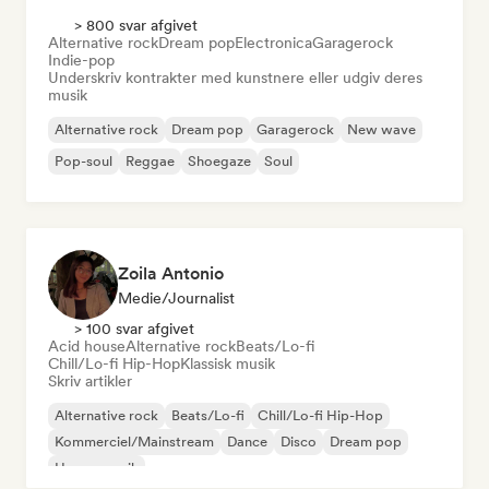
> 800 svar afgivet
Alternative rock
Dream pop
Electronica
Garagerock
Indie-pop
Underskriv kontrakter med kunstnere eller udgiv deres
musik
Alternative rock
Dream pop
Garagerock
New wave
Pop-soul
Reggae
Shoegaze
Soul
Zoila Antonio
Medie/journalist
> 100 svar afgivet
Acid house
Alternative rock
Beats/Lo-fi
Chill/Lo-fi Hip-Hop
Klassisk musik
Skriv artikler
Alternative rock
Beats/Lo-fi
Chill/Lo-fi Hip-Hop
Kommerciel/Mainstream
Dance
Disco
Dream pop
House-musik