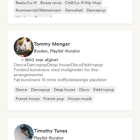
Beats/Lo-fi
Bossa nova
Chill/Lo-fi Hip-Hop
Kommerciel/Mainstream
Dancehall
Dancepop
Hip-hop
Pop-soul
Tommy Menger
Booker, Playlist-Kurator
> 1800 svar afgivet
Dance
Dancepop
Deep house
Disco
Elektropop
Forbind kunstnere med muligheder for live-
arrangementer
Føj kunstnere til mine indflydelsesrige playlister
Dance
Dancepop
Deep house
Disco
Elektropop
Fransk house
Fransk pop
House-musik
Timothy Tunes
Playlist-Kurator