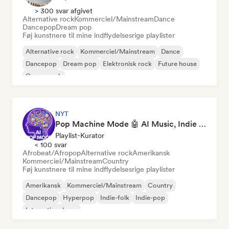
> 300 svar afgivet
Alternative rock
Kommerciel/Mainstream
Dance
Dancepop
Dream pop
Føj kunstnere til mine indflydelsesrige playlister
Alternative rock
Kommerciel/Mainstream
Dance
Dancepop
Dream pop
Elektronisk rock
Future house
Garagerock
NYT
Pop Machine Mode 🤖 AI Music, Indie Pop & Dream Pop
Playlist-Kurator
< 100 svar
Afrobeat/Afropop
Alternative rock
Amerikansk
Kommerciel/Mainstream
Country
Føj kunstnere til mine indflydelsesrige playlister
Amerikansk
Kommerciel/Mainstream
Country
Dancepop
Hyperpop
Indie-folk
Indie-pop
International pop