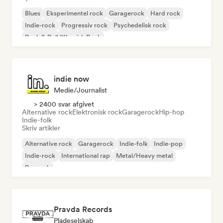
Blues
Eksperimentel rock
Garagerock
Hard rock
Indie-rock
Progressiv rock
Psychedelisk rock
Rock & Roll/Klassisk Rock
indie now
Medie/journalist
> 2400 svar afgivet
Alternative rock
Elektronisk rock
Garagerock
Hip-hop
Indie-folk
Skriv artikler
Alternative rock
Garagerock
Indie-folk
Indie-pop
Indie-rock
International rap
Metal/Heavy metal
Poprock
Pravda Records
Pladeselskab