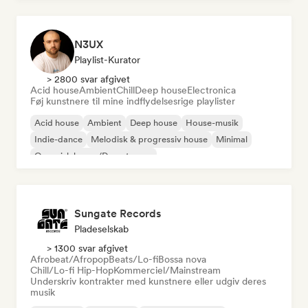
N3UX
Playlist-Kurator
> 2800 svar afgivet
Acid house
Ambient
Chill
Deep house
Electronica
Føj kunstnere til mine indflydelsesrige playlister
Acid house
Ambient
Deep house
House-musik
Indie-dance
Melodisk & progressiv house
Minimal
Organisk house/Downtempo
Sungate Records
Pladeselskab
> 1300 svar afgivet
Afrobeat/Afropop
Beats/Lo-fi
Bossa nova
Chill/Lo-fi Hip-Hop
Kommerciel/Mainstream
Underskriv kontrakter med kunstnere eller udgiv deres
musik