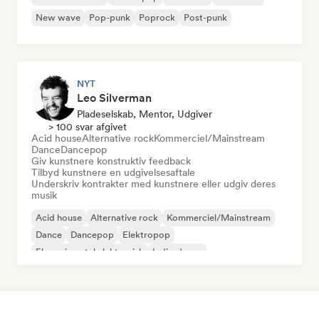
New wave
Pop-punk
Poprock
Post-punk
NYT
Leo Silverman
Pladeselskab, Mentor, Udgiver
> 100 svar afgivet
Acid house
Alternative rock
Kommerciel/Mainstream
Dance
Dancepop
Giv kunstnere konstruktiv feedback
Tilbyd kunstnere en udgivelsesaftale
Underskriv kontrakter med kunstnere eller udgiv deres
musik
Acid house
Alternative rock
Kommerciel/Mainstream
Dance
Dancepop
Elektropop
Eksperimentel elektronisk
Indie-dance