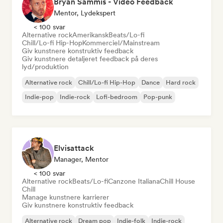
Bryan Sammis - Video Feedback
Mentor, Lydekspert
< 100 svar
Alternative rock
Amerikansk
Beats/Lo-fi
Chill/Lo-fi Hip-Hop
Kommerciel/Mainstream
Giv kunstnere konstruktiv feedback
Giv kunstnere detaljeret feedback på deres
lyd/produktion
Alternative rock
Chill/Lo-fi Hip-Hop
Dance
Hard rock
Indie-pop
Indie-rock
Lofi-bedroom
Pop-punk
Elvisattack
Manager, Mentor
< 100 svar
Alternative rock
Beats/Lo-fi
Canzone Italiana
Chill House
Chill
Manage kunstnere karrierer
Giv kunstnere konstruktiv feedback
Alternative rock
Dream pop
Indie-folk
Indie-rock