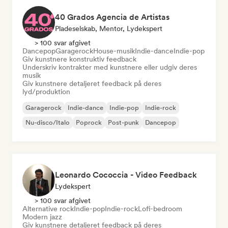
40 Grados Agencia de Artistas
Pladeselskab, Mentor, Lydekspert
> 100 svar afgivet
Dancepop
Garagerock
House-musik
Indie-dance
Indie-pop
Giv kunstnere konstruktiv feedback
Underskriv kontrakter med kunstnere eller udgiv deres
musik
Giv kunstnere detaljeret feedback på deres
lyd/produktion
Garagerock
Indie-dance
Indie-pop
Indie-rock
Nu-disco/Italo
Poprock
Post-punk
Dancepop
Leonardo Cococcia - Video Feedback
Lydekspert
> 100 svar afgivet
Alternative rock
Indie-pop
Indie-rock
Lofi-bedroom
Modern jazz
Giv kunstnere detaljeret feedback på deres