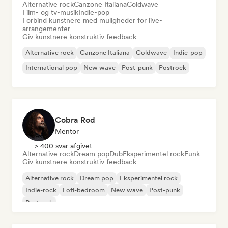
Alternative rock
Canzone Italiana
Coldwave
Film- og tv-musik
Indie-pop
Forbind kunstnere med muligheder for live-
arrangementer
Giv kunstnere konstruktiv feedback
Alternative rock
Canzone Italiana
Coldwave
Indie-pop
International pop
New wave
Post-punk
Postrock
Cobra Rod
Mentor
> 400 svar afgivet
Alternative rock
Dream pop
Dub
Eksperimentel rock
Funk
Giv kunstnere konstruktiv feedback
Alternative rock
Dream pop
Eksperimentel rock
Indie-rock
Lofi-bedroom
New wave
Post-punk
Postrock