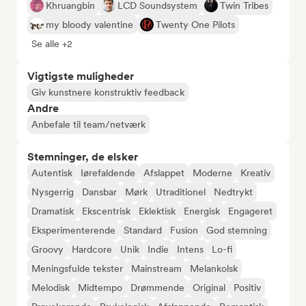
Khruangbin
LCD Soundsystem
Twin Tribes
my bloody valentine
Twenty One Pilots
Se alle +2
Vigtigste muligheder
Giv kunstnere konstruktiv feedback
Andre
Anbefale til team/netværk
Stemninger, de elsker
Autentisk
Iørefaldende
Afslappet
Moderne
Kreativ
Nysgerrig
Dansbar
Mørk
Utraditionel
Nedtrykt
Dramatisk
Ekscentrisk
Eklektisk
Energisk
Engageret
Eksperimenterende
Standard
Fusion
God stemning
Groovy
Hardcore
Unik
Indie
Intens
Lo-fi
Meningsfulde tekster
Mainstream
Melankolsk
Melodisk
Midtempo
Drømmende
Original
Positiv