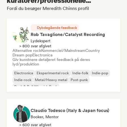
kuratorer/professionelle...
Fordi du besøger Meredith Chinns profil
Dybdegående feedback
Rob Tavaglione/Catalyst Recording
Lydekspert
> 800 svar afgivet
Alternative rock
Kommerciel/Mainstream
Country
Dream pop
Electronica
Giv kunstnere detaljeret feedback på deres
lyd/produktion
Electronica
Eksperimentel rock
Indie-folk
Indie-pop
Indie-rock
Metal/Heavy metal
Post-punk
Rock & Roll/Klassisk Rock
Claudio Todesco (Italy & Japan focus)
Booker, Mentor
> 600 svar afgivet