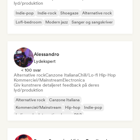
lyd/produktion
Indie-pop
Indie-rock
Shoegaze
Alternative rock
Lofi-bedroom
Modern jazz
Sanger og sangskriver
Alessandro
Lydekspert
< 100 svar
Alternative rock
Canzone Italiana
Chill/Lo-fi Hip-Hop
Kommerciel/Mainstream
Electronica
Giv kunstnere detaljeret feedback på deres
lyd/produktion
Alternative rock
Canzone Italiana
Kommerciel/Mainstream
Hip-hop
Indie-pop
Indie-rock
International pop
R&B