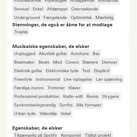
Provokerende
Psykologisk
Afslappende
Romantisk
Sensuel
Enkel
Afdæmpet
Overraskende
Underground
Fængslende
Optimistisk
Mærkelig
Stemninger, de også er åbne for at modtage
Tropisk
Musikalske egenskaber, de elsker
Unplugged
Akustisk guitar
Autotune
Bas
Beatmaker
Beats
Med
Covers
Blæsere
Demoer
Elektrisk guitar
Elektroniske lyde
Test
Eksplicit
Freestyle
Instrumental
Live-optagelse
Lav opløsning
Færdige numre
Trommer
Klaver
Professionel produktion
Radio-edit
Remix
Strygere
Synkroniseringsvenlig
Synths
Alle formater
Urban-lyde
Videoklip
Vokal
Egenskaber, de elsker
Tilgængelig på Spotify
Komponist
Tidligt projekt