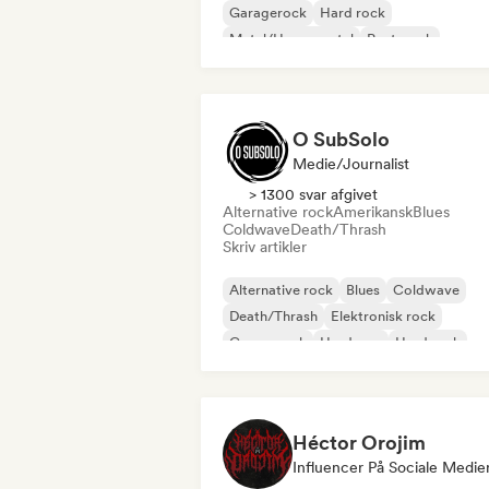
Garagerock
Hard rock
Metal/Heavy metal
Post-punk
Progressiv rock
Psychedelisk rock
O SubSolo
Medie/journalist
> 1300 svar afgivet
Alternative rock
Amerikansk
Blues
Coldwave
Death/Thrash
Skriv artikler
Alternative rock
Blues
Coldwave
Death/Thrash
Elektronisk rock
Garagerock
Hardcore
Hard rock
Héctor Orojim
Influencer På Sociale Medie