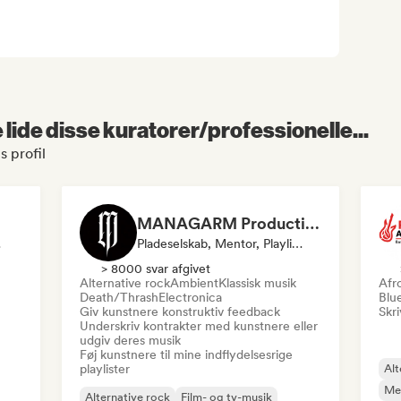
lide disse kuratorer/professionelle...
s profil
MANAGARM Productions
list
Pladeselskab, Mentor, Playlist-Kurator
> 8000 svar afgivet
Alternative rock
Ambient
Klassisk musik
Afr
Death/Thrash
Electronica
Blu
Giv kunstnere konstruktiv feedback
Skri
Underskriv kontrakter med kunstnere eller
udgiv deres musik
Føj kunstnere til mine indflydelsesrige
playlister
Alt
Mel
Alternative rock
Film- og tv-musik