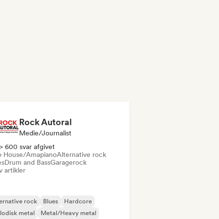
Rock Autoral
Medie/journalist
> 600 svar afgivet
o House/Amapiano
Alternative rock
es
Drum and Bass
Garagerock
v artikler
ernative rock
Blues
Hardcore
odisk metal
Metal/Heavy metal