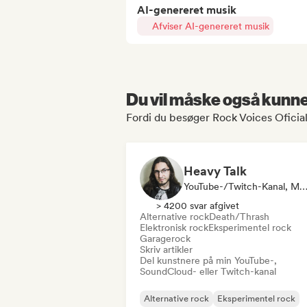
AI-genereret musik
Afviser AI-genereret musik
Du vil måske også kunne 
Fordi du besøger Rock Voices Oficial
Heavy Talk
YouTube-/Twitch-Kanal, Medie/journa
> 4200 svar afgivet
Alternative rock
Death/Thrash
Elektronisk rock
Eksperimentel rock
Garagerock
Skriv artikler
Del kunstnere på min YouTube-,
SoundCloud- eller Twitch-kanal
Alternative rock
Eksperimentel rock