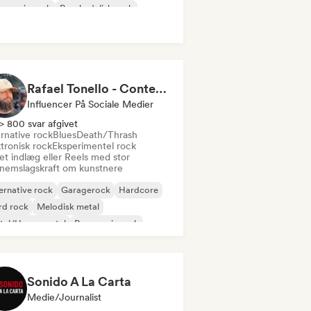
gressiv rock
Psychedelisk rock
nkrock
Rafael Tonello - Content Creator
Influencer På Sociale Medier
> 800 svar afgivet
rnative rock
Blues
Death/Thrash
tronisk rock
Eksperimentel rock
et indlæg eller Reels med stor
nemslagskraft om kunstnere
ernative rock
Garagerock
Hardcore
rd rock
Melodisk metal
tal/Heavy metal
Progressiv rock
nkrock
Sonido A La Carta
Medie/journalist