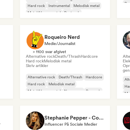
Pro
Hard rock
Instrumental
Melodisk metal
Pu
Metal/Heavy metal
Postrock
Progressiv rock
Roqueiro Nerd
Medie/journalist
> 1100 svar afgivet
Alternative rock
Death/Thrash
Hardcore
Alte
Hard rock
Melodisk metal
Elek
Skriv artikler
Opr
gen
Alternative rock
Death/Thrash
Hardcore
Alt
Hard rock
Melodisk metal
Ha
Metal/Heavy metal
New wave
Poprock
Me
Pu
Stephanie Pepper - Content Creator
r
Influencer På Sociale Medier