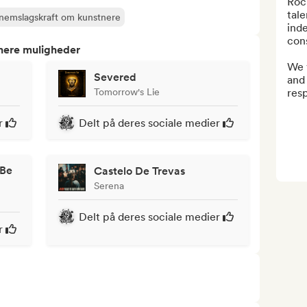
Roc
tale
nnemslagskraft om kunstnere
inde
cons
tnere muligheder
We v
Severed
and 
Tomorrow's Lie
resp
r
Delt på deres sociale medier
 Be
Castelo De Trevas
Serena
Delt på deres sociale medier
r