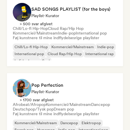
SAD SONGS PLAYLIST (for the boys)
Playlist-Kurator
> 500 svar afgivet
Chill/Lo-fi Hip-Hop
Cloud Rap/Hip Hop
Kommerciel/Mainstream
Indie-pop
International pop
Føj kunstnere til mine indflydelsesrige playlister
Chill/Lo-fi Hip-Hop
Kommerciel/Mainstream
Indie-pop
International pop
Cloud Rap/Hip Hop
International rap
Lofi-bedroom
Soul
Pop Perfection
Playlist-Kurator
> 1700 svar afgivet
Afrobeat/Afropop
Kommerciel/Mainstream
Dancepop
Deutschpop/Tysk pop
Dream pop
Føj kunstnere til mine indflydelsesrige playlister
Kommerciel/Mainstream
Dancepop
Elektropop
Fransk pop
Hyperpop
Indie-pop
International pop