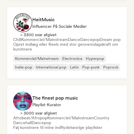
HeitMusic
Influencer På Sociale Medier
> 3300 svar afgivet
Chill
Kommerciel/Mainstream
Dance
Dancepop
Dream pop
Opret indlæg eller Reels med stor gennemslagskraft om
kunstnere
Kommerciel/Mainstream
Electronica
Hyperpop
Indie-pop
International pop
Latin
Pop-punk
Poprock
The finest pop music
Playlist-Kurator
> 3000 svar afgivet
Afrobeat/Afropop
Kommerciel/Mainstream
Country
Dancehall
Dancepop
Føj kunstnere til mine indflydelsesrige playlister