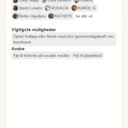
Lady Gaga
Zara Larsson
Julieta
Demi Lovato
ROSALÍA
KAROL G
Belén Aguilera
KATSEYE
Se alle +8
Vigtigste muligheder
Opret indlæg eller Reels med stor gennemslagskraft om
kunstnere
Andre
Føj til historie på sociale medier
Føj til playliste(r)