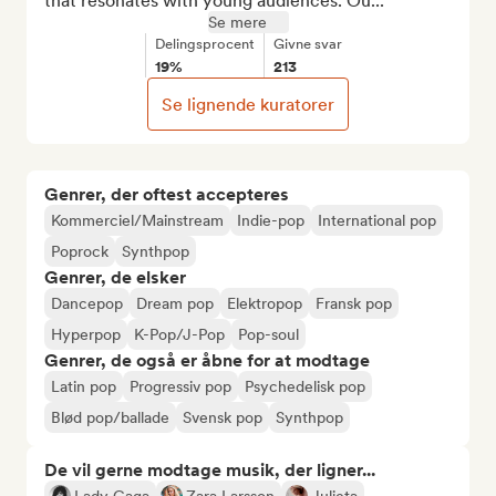
that resonates with young audiences. Ou...
Se mere
Delingsprocent
Givne svar
19%
213
Se lignende kuratorer
Genrer, der oftest accepteres
Kommerciel/Mainstream
Indie-pop
International pop
Poprock
Synthpop
Genrer, de elsker
Dancepop
Dream pop
Elektropop
Fransk pop
Hyperpop
K-Pop/J-Pop
Pop-soul
Genrer, de også er åbne for at modtage
Latin pop
Progressiv pop
Psychedelisk pop
Blød pop/ballade
Svensk pop
Synthpop
De vil gerne modtage musik, der ligner...