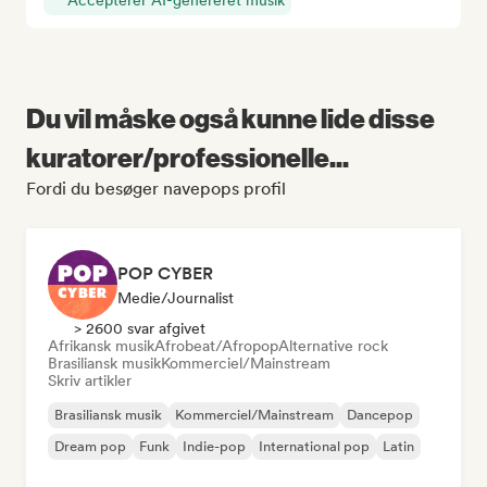
Accepterer AI-genereret musik
Du vil måske også kunne lide disse
kuratorer/professionelle...
Fordi du besøger navepops profil
POP CYBER
Medie/journalist
> 2600 svar afgivet
Afrikansk musik
Afrobeat/Afropop
Alternative rock
Brasiliansk musik
Kommerciel/Mainstream
Skriv artikler
Brasiliansk musik
Kommerciel/Mainstream
Dancepop
Dream pop
Funk
Indie-pop
International pop
Latin