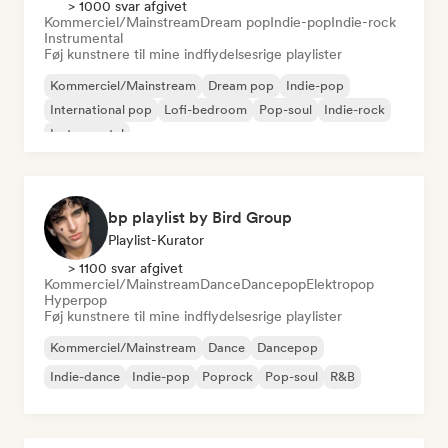
> 1000 svar afgivet
Kommerciel/Mainstream
Dream pop
Indie-pop
Indie-rock
Instrumental
Føj kunstnere til mine indflydelsesrige playlister
Kommerciel/Mainstream
Dream pop
Indie-pop
International pop
Lofi-bedroom
Pop-soul
Indie-rock
Instrumental
bp playlist by Bird Group
Playlist-Kurator
> 1100 svar afgivet
Kommerciel/Mainstream
Dance
Dancepop
Elektropop
Hyperpop
Føj kunstnere til mine indflydelsesrige playlister
Kommerciel/Mainstream
Dance
Dancepop
Indie-dance
Indie-pop
Poprock
Pop-soul
R&B