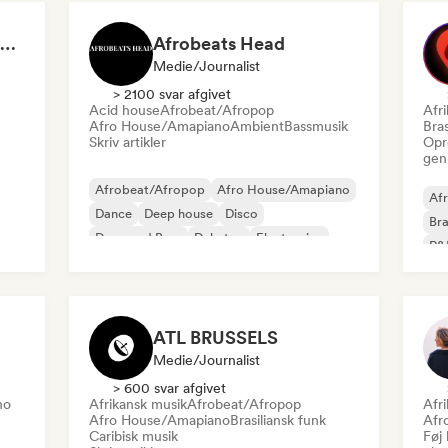
DJ David Marquez Spotify Playlists
Afrobeats Head
Medie/journalist
> 2100 svar afgivet
Acid house
Afrobeat/Afropop
Afr
Afro House/Amapiano
Ambient
Bassmusik
Bras
Skriv artikler
Opr
gen
Afrobeat/Afropop
Afro House/Amapiano
Afr
Dance
Deep house
Disco
Bra
Drum and Bass
Dubstep
Electronica
R&
ATL BRUSSELS
Medie/journalist
> 600 svar afgivet
no
Afrikansk musik
Afrobeat/Afropop
Afr
Afro House/Amapiano
Brasiliansk funk
Afr
Caribisk musik
Føj 