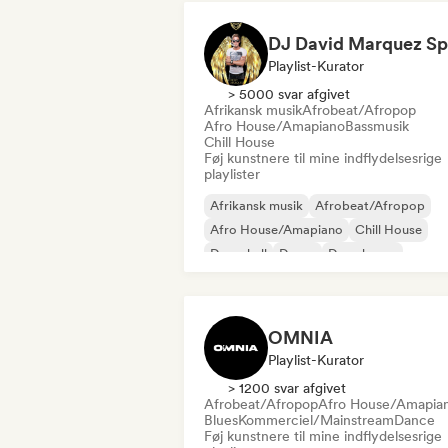
Playlist-Kurator
> 5000 svar afgivet
Afrikansk musik
Afrobeat/Afropop
Afro House/Amapiano
Bassmusik
Chill House
Føj kunstnere til mine indflydelsesrige
playlister
Afrikansk musik
Afrobeat/Afropop
Afro House/Amapiano
Chill House
Dancehall
Dance
Deep house
Deutschpop/Tysk pop
OMNIA
Playlist-Kurator
> 1200 svar afgivet
Afrobeat/Afropop
Afro House/Amapia
Blues
Kommerciel/Mainstream
Dance
Føj kunstnere til mine indflydelsesrige