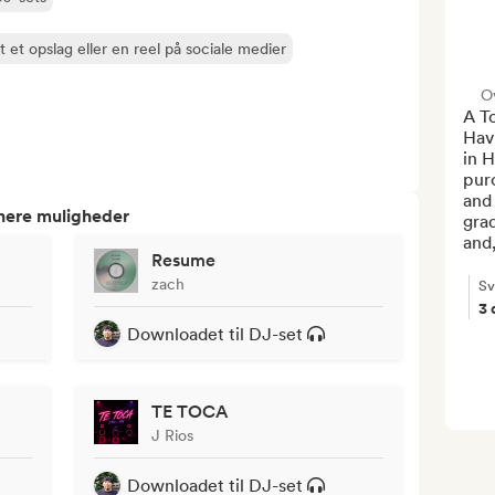
 et opslag eller en reel på sociale medier
O
A T
Hav
in H
pur
and
tnere muligheder
grad
and,
Resume
zach
Sv
3 
Downloadet til DJ-set
TE TOCA
J Rios
Downloadet til DJ-set