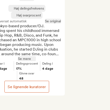
Høj delingsfrekvens
Høj svarprocent
versat automatisk
Se original
okyo-based producer/DJ.

ing spent his childhood immersed 
ip Hop, R&B, Disco, and Funk, he 
chased an MPC1000 in high school 
 began producing music. Upon 
uation, he started DJing in clubs 
 around the same time, co-foun...
Se mere
ar i
Delingsprocent
Deling i
dage
17%
4 dage
Givne svar
48
Se lignende kuratorer