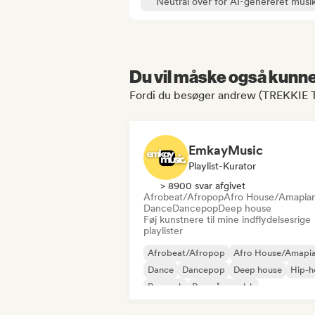
Neutral over for AI-genereret musi
Du vil måske også kunne 
Fordi du besøger andrew (TREKKIE T
EmkayMusic
Playlist-Kurator
> 8900 svar afgivet
Afrobeat/Afropop
Afro House/Amapia
Dance
Dancepop
Deep house
Føj kunstnere til mine indflydelsesrige
playlister
Afrobeat/Afropop
Afro House/Amapi
Dance
Dancepop
Deep house
Hip-h
Poprock
Rap på engelsk