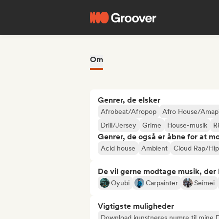
Om
Genrer, de elsker
Afrobeat/Afropop
Afro House/Amap
Drill/Jersey
Grime
House-musik
R
Genrer, de også er åbne for at m
Acid house
Ambient
Cloud Rap/Hi
De vil gerne modtage musik, der li
Oyubi
Carpainter
Seimei
Vigtigste muligheder
Download kunstneres numre til mine 