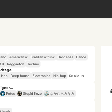
iano
Amerikansk
Brasiliansk funk
Dancehall
Dance
&B
Reggaeton
Techno
odtage
p Hop
Deep house
Electronica
Hip-hop
Se alle +9
gner...
Fetus
Stupid Kozo
なかむらみなみ
DJ-sets