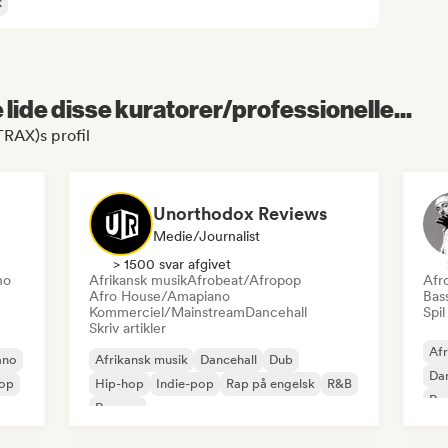
k
lide disse kuratorer/professionelle...
RAX)s profil
Unorthodox Reviews
Medie/journalist
> 1500 svar afgivet
no
Afrikansk musik
Afrobeat/Afropop
Afr
Afro House/Amapiano
Bas
Kommerciel/Mainstream
Dancehall
Spil
Skriv artikler
Af
ano
Afrikansk musik
Dancehall
Dub
Dan
op
Hip-hop
Indie-pop
Rap på engelsk
R&B
Rap
Reggae