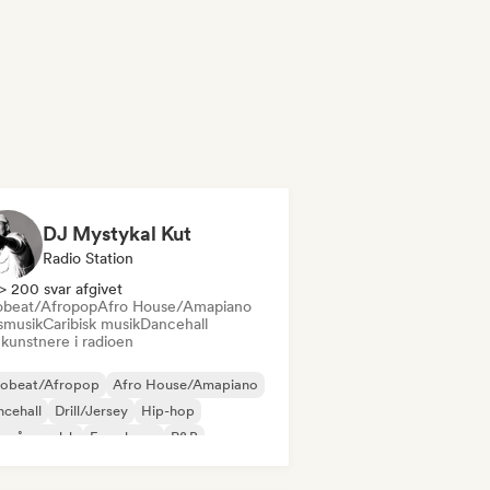
DJ Mystykal Kut
Radio Station
> 200 svar afgivet
obeat/Afropop
Afro House/Amapiano
smusik
Caribisk musik
Dancehall
 kunstnere i radioen
robeat/Afropop
Afro House/Amapiano
cehall
Drill/Jersey
Hip-hop
 på engelsk
Fransk rap
R&B