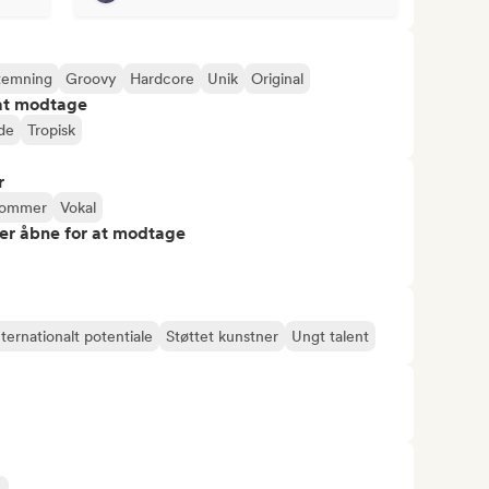
temning
Groovy
Hardcore
Unik
Original
 at modtage
de
Tropisk
r
rommer
Vokal
er åbne for at modtage
nternationalt potentiale
Støttet kunstner
Ungt talent