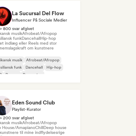
La Sucursal Del Flow
Influencer På Sociale Medier
> 800 svar afgivet
ikansk musik
Afrobeat/Afropop
iliansk funk
Dancehall
Hip-hop
et indlæg eller Reels med stor
nemslagskraft om kunstnere
ikansk musik
Afrobeat/Afropop
siliansk funk
Dancehall
Hip-hop
B
Reggae
Reggaeton
Eden Sound Club
Playlist-Kurator
> 200 svar afgivet
ikansk musik
Afrobeat/Afropop
o House/Amapiano
Chill
Deep house
kunstnere til mine indflydelsesrige