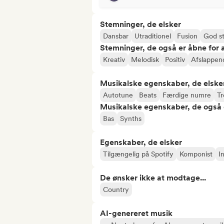
Stemninger, de elsker
Dansbar
Utraditionel
Fusion
God s
Stemninger, de også er åbne for
Kreativ
Melodisk
Positiv
Afslappen
Musikalske egenskaber, de elske
Autotune
Beats
Færdige numre
T
Musikalske egenskaber, de også 
Bas
Synths
Egenskaber, de elsker
Tilgængelig på Spotify
Komponist
I
De ønsker ikke at modtage...
Country
AI-genereret musik