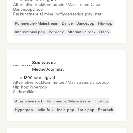
Alternative rock
Kommerciel/Mainstream
Dance
Dancepop
Disco
Føj kunstnere til mine indflydelsesrige playlister
Kommerciel/Mainstream
Dance
Dancepop
Hip-hop
International pop
Poprock
Alternative rock
Disco
Soulwavez
Medie/journalist
> 1200 svar afgivet
Alternative rock
Kommerciel/Mainstream
Dancepop
Hip-hop
Hyperpop
Skriv artikler
Alternative rock
Kommerciel/Mainstream
Hip-hop
Hyperpop
Indie-folk
Indie-pop
Latin pop
Poprock