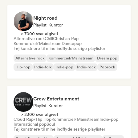
Night road
Playlist-Kurator
> 7000 svar afgivet
Alternative rock
Chill
Christian Rap
Kommerciel/Mainstream
Dancepop
Føj kunstnere til mine indflydelsesrige playlister
Alternative rock
Kommerciel/Mainstream
Dream pop
Hip-hop
Indie-folk
Indie-pop
Indie-rock
Poprock
Crew Entertainment
Playlist-Kurator
> 2300 svar afgivet
Cloud Rap/Hip Hop
Kommerciel/Mainstream
Indie-pop
International pop
Soul
Føj kunstnere til mine indflydelsesrige playlister