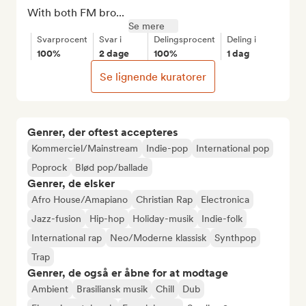
With both FM bro...
Se mere
Svarprocent
Svar i
Delingsprocent
Deling i
100%
2 dage
100%
1 dag
Se lignende kuratorer
Genrer, der oftest accepteres
Kommerciel/Mainstream
Indie-pop
International pop
Poprock
Blød pop/ballade
Genrer, de elsker
Afro House/Amapiano
Christian Rap
Electronica
Jazz-fusion
Hip-hop
Holiday-musik
Indie-folk
International rap
Neo/Moderne klassisk
Synthpop
Trap
Genrer, de også er åbne for at modtage
Ambient
Brasiliansk musik
Chill
Dub