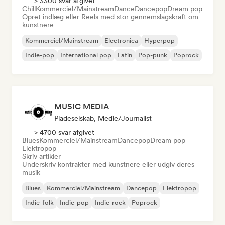
> 3300 svar afgivet
Chill
Kommerciel/Mainstream
Dance
Dancepop
Dream pop
Opret indlæg eller Reels med stor gennemslagskraft om
kunstnere
Kommerciel/Mainstream
Electronica
Hyperpop
Indie-pop
International pop
Latin
Pop-punk
Poprock
MUSIC MEDIA
Pladeselskab, Medie/journalist
> 4700 svar afgivet
Blues
Kommerciel/Mainstream
Dancepop
Dream pop
Elektropop
Skriv artikler
Underskriv kontrakter med kunstnere eller udgiv deres
musik
Blues
Kommerciel/Mainstream
Dancepop
Elektropop
Indie-folk
Indie-pop
Indie-rock
Poprock