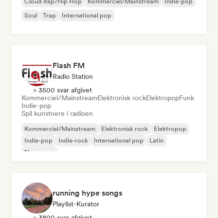
Cloud Rap/Hip Hop
Kommerciel/Mainstream
Indie-pop
Soul
Trap
International pop
Flash FM
Radio Station
> 3500 svar afgivet
Kommerciel/Mainstream
Elektronisk rock
Elektropop
Funk
Indie-pop
Spil kunstnere i radioen
Kommerciel/Mainstream
Elektronisk rock
Elektropop
Indie-pop
Indie-rock
International pop
Latin
New wave
running hype songs
Playlist-Kurator
> 3800 svar afgivet