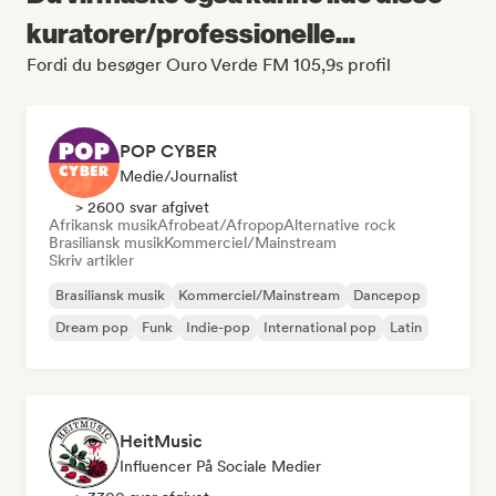
kuratorer/professionelle...
Fordi du besøger Ouro Verde FM 105,9s profil
POP CYBER
Medie/journalist
> 2600 svar afgivet
Afrikansk musik
Afrobeat/Afropop
Alternative rock
Brasiliansk musik
Kommerciel/Mainstream
Skriv artikler
Brasiliansk musik
Kommerciel/Mainstream
Dancepop
Dream pop
Funk
Indie-pop
International pop
Latin
HeitMusic
Influencer På Sociale Medier