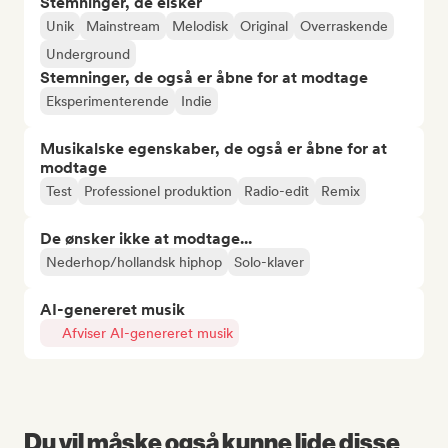
Stemninger, de elsker
Unik
Mainstream
Melodisk
Original
Overraskende
Underground
Stemninger, de også er åbne for at modtage
Eksperimenterende
Indie
Musikalske egenskaber, de også er åbne for at
modtage
Test
Professionel produktion
Radio-edit
Remix
De ønsker ikke at modtage...
Nederhop/hollandsk hiphop
Solo-klaver
AI-genereret musik
Afviser AI-genereret musik
Du vil måske også kunne lide disse