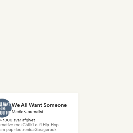
We All Want Someone
Medie/journalist
> 1000 svar afgivet
rnative rock
Chill/Lo-fi Hip-Hop
am pop
Electronica
Garagerock