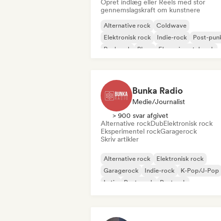
Opret indlæg eller Reels med stor
gennemslagskraft om kunstnere
Alternative rock
Coldwave
Elektronisk rock
Indie-rock
Post-pun
Punkrock
Blues
Eksperimentel rock
Bunka Radio
Medie/journalist
> 900 svar afgivet
Alternative rock
Dub
Elektronisk rock
Eksperimentel rock
Garagerock
Skriv artikler
Alternative rock
Elektronisk rock
Garagerock
Indie-rock
K-Pop/J-Pop
Latin
Post-punk
Postrock