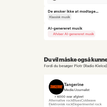
De ønsker ikke at modtage...
Klassisk musik
AI-genereret musik
Afviser AI-genereret musik
Du vil måske også kunne 
Fordi du besøger Piotr (Radio Kielce)
Tangerine
Medie/journalist
> 6000 svar afgivet
Alternative rock
Blues
Coldwave
Elektronisk rock
Eksperimentel rock