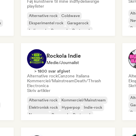
Føj kunstnere til mine indflydelsesrige
Skri
playlister
Alt
Alternative rock
Coldwave
Ne
k
Eksperimentel rock
Garagerock
Pu
Indie-rock
Pop-punk
Post-punk
Progressiv rock
Rockola Indie
Medie/journalist
> 1800 svar afgivet
Alternative rock
Canzone Italiana
Alte
Kommerciel/Mainstream
Death/Thrash
Eks
Electronica
Skri
Skriv artikler
Alt
Alternative rock
Kommerciel/Mainstream
Ga
Elektronisk rock
Hyperpop
Indie-rock
Po
New wave
Pop-punk
Post-punk