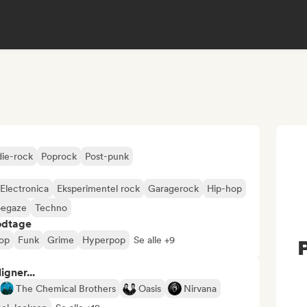
die-rock
Poprock
Post-punk
Electronica
Eksperimentel rock
Garagerock
Hip-hop
oegaze
Techno
odtage
pop
Funk
Grime
Hyperpop
Se alle +9
P
gner...
The Chemical Brothers
Oasis
Nirvana