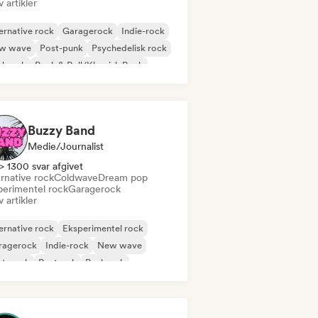
v artikler
ernative rock
Garagerock
Indie-rock
w wave
Post-punk
Psychedelisk rock
nkrock
Rock & Roll/Klassisk Rock
Buzzy Band
Medie/journalist
> 1300 svar afgivet
rnative rock
Coldwave
Dream pop
perimentel rock
Garagerock
v artikler
ernative rock
Eksperimentel rock
ragerock
Indie-rock
New wave
st-punk
Postrock
Punkrock