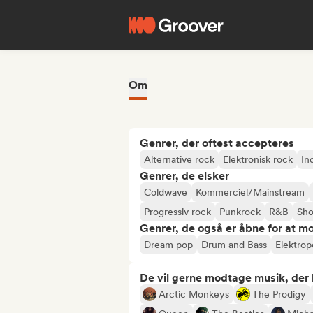
Om
Genrer, der oftest accepteres
Alternative rock
Elektronisk rock
In
Genrer, de elsker
Coldwave
Kommerciel/Mainstream
Progressiv rock
Punkrock
R&B
Sh
Genrer, de også er åbne for at m
Dream pop
Drum and Bass
Elektro
De vil gerne modtage musik, der li
Arctic Monkeys
The Prodigy