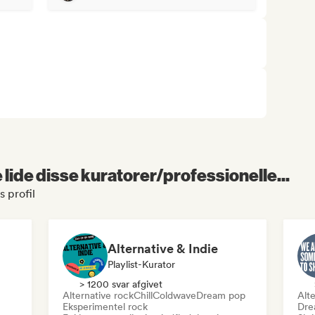
lide disse kuratorer/professionelle...
s profil
Alternative & Indie
Playlist-Kurator
> 1200 svar afgivet
Alternative rock
Chill
Coldwave
Dream pop
Alte
Eksperimentel rock
Dre