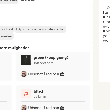
el Jackson
Se alle +12
O
I am
Kiel
run
cyc
r podcast
Føj til historie på sociale medier
Know
youn
e medier
work
tnere muligheder
green (keep going)
1oftheothers
Udsendt i radioen
tilted
callahan
Udsendt i radioen