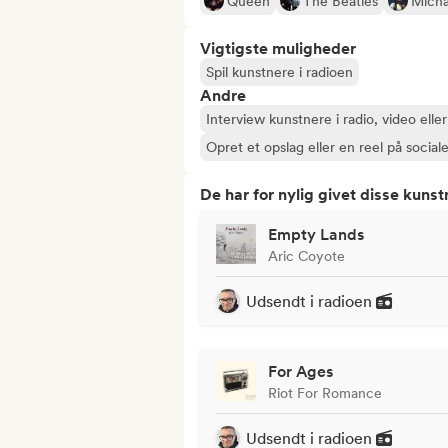
Queen
The Beatles
Micha
Vigtigste muligheder
Spil kunstnere i radioen
Andre
Interview kunstnere i radio, video elle
Opret et opslag eller en reel på social
De har for nylig givet disse kuns
Empty Lands
Aric Coyote
Udsendt i radioen
For Ages
Riot For Romance
Udsendt i radioen