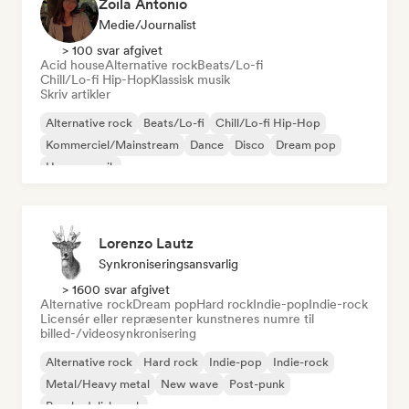
Zoila Antonio
Medie/journalist
> 100 svar afgivet
Acid house
Alternative rock
Beats/Lo-fi
Chill/Lo-fi Hip-Hop
Klassisk musik
Skriv artikler
Alternative rock
Beats/Lo-fi
Chill/Lo-fi Hip-Hop
Kommerciel/Mainstream
Dance
Disco
Dream pop
House-musik
Lorenzo Lautz
Synkroniseringsansvarlig
> 1600 svar afgivet
Alternative rock
Dream pop
Hard rock
Indie-pop
Indie-rock
Licensér eller repræsenter kunstneres numre til
billed-/videosynkronisering
Alternative rock
Hard rock
Indie-pop
Indie-rock
Metal/Heavy metal
New wave
Post-punk
Psychedelisk rock