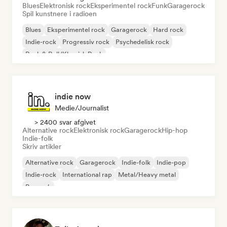
Blues
Elektronisk rock
Eksperimentel rock
Funk
Garagerock
Spil kunstnere i radioen
Blues
Eksperimentel rock
Garagerock
Hard rock
Indie-rock
Progressiv rock
Psychedelisk rock
Rock & Roll/Klassisk Rock
indie now
Medie/journalist
> 2400 svar afgivet
Alternative rock
Elektronisk rock
Garagerock
Hip-hop
Indie-folk
Skriv artikler
Alternative rock
Garagerock
Indie-folk
Indie-pop
Indie-rock
International rap
Metal/Heavy metal
Poprock