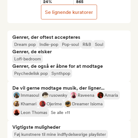
24%
865
Se lignende kuratorer
Genrer, der oftest accepteres
Dream pop
Indie-pop
Pop-soul
R&B
Soul
Genrer, de elsker
Lofi-bedroom
Genrer, de også er åbne for at modtage
Psychedelisk pop
Synthpop
De vil gerne modtage musik, der ligner...
Immasoul
rusowsky
Raveena
Amaria
Khamari
Ojerime
Dreamer Isioma
Leon Thomas
Se alle +11
Vigtigste muligheder
Føj kunstnere til mine indflydelsesrige playlister