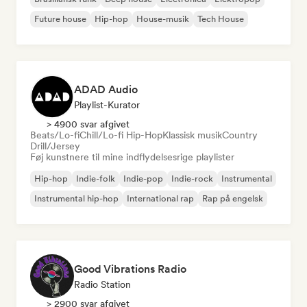
Future house
Hip-hop
House-musik
Tech House
ADAD Audio
Playlist-Kurator
> 4900 svar afgivet
Beats/Lo-fi
Chill/Lo-fi Hip-Hop
Klassisk musik
Country
Drill/Jersey
Føj kunstnere til mine indflydelsesrige playlister
Hip-hop
Indie-folk
Indie-pop
Indie-rock
Instrumental
Instrumental hip-hop
International rap
Rap på engelsk
Good Vibrations Radio
Radio Station
> 2900 svar afgivet