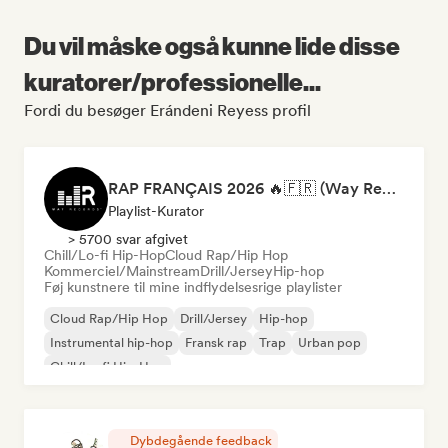
Du vil måske også kunne lide disse
kuratorer/professionelle...
Fordi du besøger Erándeni Reyess profil
RAP FRANÇAIS 2026 🔥🇫🇷 (Way Records)
Playlist-Kurator
> 5700 svar afgivet
Chill/Lo-fi Hip-Hop
Cloud Rap/Hip Hop
Kommerciel/Mainstream
Drill/Jersey
Hip-hop
Føj kunstnere til mine indflydelsesrige playlister
Cloud Rap/Hip Hop
Drill/Jersey
Hip-hop
Instrumental hip-hop
Fransk rap
Trap
Urban pop
Chill/Lo-fi Hip-Hop
Dybdegående feedback