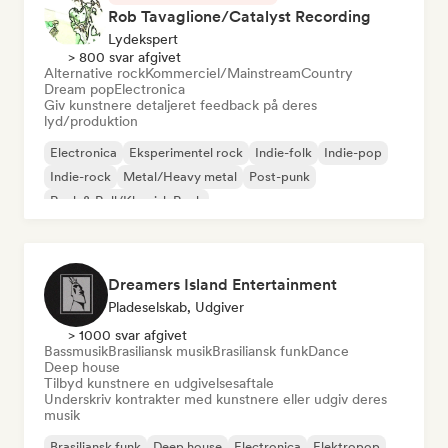
Rob Tavaglione/Catalyst Recording
Lydekspert
> 800 svar afgivet
Alternative rock
Kommerciel/Mainstream
Country
Dream pop
Electronica
Giv kunstnere detaljeret feedback på deres
lyd/produktion
Electronica
Eksperimentel rock
Indie-folk
Indie-pop
Indie-rock
Metal/Heavy metal
Post-punk
Rock & Roll/Klassisk Rock
Dreamers Island Entertainment
Pladeselskab, Udgiver
> 1000 svar afgivet
Bassmusik
Brasiliansk musik
Brasiliansk funk
Dance
Deep house
Tilbyd kunstnere en udgivelsesaftale
Underskriv kontrakter med kunstnere eller udgiv deres
musik
Brasiliansk funk
Deep house
Electronica
Elektropop