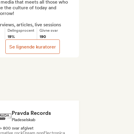
media that meets all those who 
 the culture of today and 
orrow!

rviews, articles, live sessions
Delingsprocent
Givne svar
19%
190
Se lignende kuratorer
Pravda Records
Pladeselskab
> 800 svar afgivet
rnative rock
Dream pop
Electronica