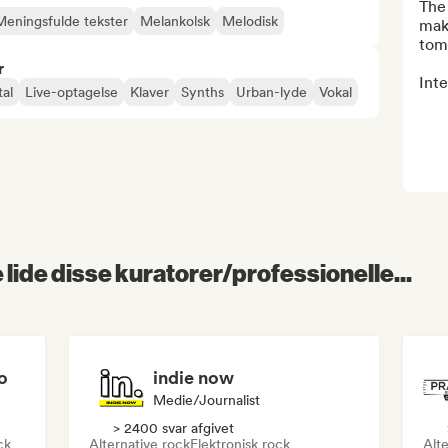
The 
Meningsfulde tekster
Melankolsk
Melodisk
make
tom
r
Inte
al
Live-optagelse
Klaver
Synths
Urban-lyde
Vokal
lide disse kuratorer/professionelle...
o
indie now
Medie/journalist
> 2400 svar afgivet
ck
Alternative rock
Elektronisk rock
Alte