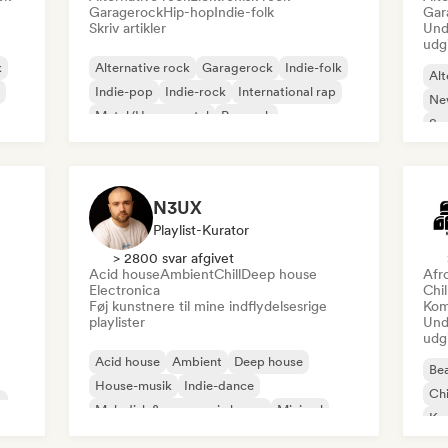
Garagerock
Hip-hop
Indie-folk
Gar
Skriv artikler
Und
udg
k
Alternative rock
Garagerock
Indie-folk
Alt
Indie-pop
Indie-rock
International rap
Ne
Metal/Heavy metal
Poprock
So
N3UX
Playlist-Kurator
> 2800 svar afgivet
Acid house
Ambient
Chill
Deep house
Afr
Electronica
Chi
Føj kunstnere til mine indflydelsesrige
Kom
playlister
Und
udg
Acid house
Ambient
Deep house
Bea
House-musik
Indie-dance
Chi
o
Melodisk & progressiv house
Minimal
Ko
Organisk house/Downtempo
Da