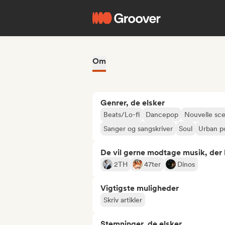
Om
Genrer, de elsker
Beats/Lo-fi
Dancepop
Nouvelle sc
Sanger og sangskriver
Soul
Urban p
De vil gerne modtage musik, der li
2TH
47ter
Dinos
Vigtigste muligheder
Skriv artikler
Stemninger, de elsker