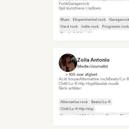
Funk
Garagerock
Spil kunstnere i radioen
Blues
Eksperimentel rock
Garageroc
Hard rock
Indie-rock
Progressiv rock
Psychedelisk rock
Rock & Roll/Klassisk Rock
Zoila Antonio
Medie/journalist
> 100 svar afgivet
Acid house
Alternative rock
Beats/Lo-fi
Chill/Lo-fi Hip-Hop
Klassisk musik
Skriv artikler
Alternative rock
Beats/Lo-fi
Chill/Lo-fi Hip-Hop
Kommerciel/Mainstream
Dance
Disc
Dream pop
House-musik