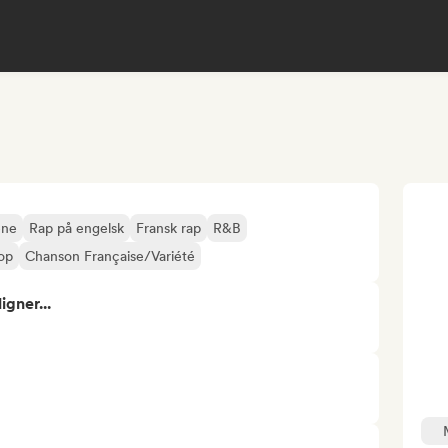
ene
Rap på engelsk
Fransk rap
R&B
op
Chanson Française/Variété
gner...