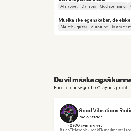
Afslappet
Dansbar
God stemning
Musikalske egenskaber, de elske
Akustisk guitar
Autotune
Instrument
Du vil måske også kunne 
Fordi du besøger Le Crayons profil
Good Vibrations Radi
Radio Station
> 2900 svar afgivet
Blues
Elektronisk rock
Eksperimentel ro