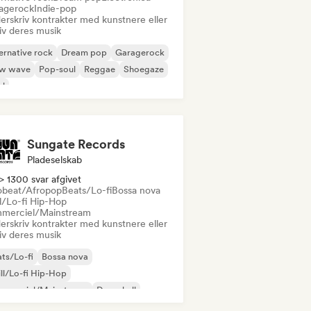
agerock
Indie-pop
erskriv kontrakter med kunstnere eller
iv deres musik
ernative rock
Dream pop
Garagerock
w wave
Pop-soul
Reggae
Shoegaze
ul
Sungate Records
Pladeselskab
> 1300 svar afgivet
obeat/Afropop
Beats/Lo-fi
Bossa nova
ll/Lo-fi Hip-Hop
merciel/Mainstream
erskriv kontrakter med kunstnere eller
iv deres musik
ts/Lo-fi
Bossa nova
ll/Lo-fi Hip-Hop
mmerciel/Mainstream
Dancehall
ncepop
Hip-hop
Pop-soul