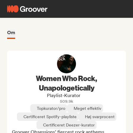
Om
Women Who Rock,
Unapologetically
Playlist-Kurator
509.9k
Topkurator/pro
Meget effektiv
Certificeret Spotify-playliste
Høj svarprocent
Certificeret Deezer-kurator
Groover Obsessions’ fiercest rock anthems 