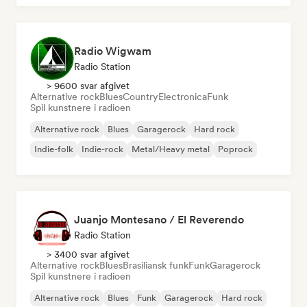
Radio Wigwam
Radio Station
> 9600 svar afgivet
Alternative rock
Blues
Country
Electronica
Funk
Spil kunstnere i radioen
Alternative rock
Blues
Garagerock
Hard rock
Indie-folk
Indie-rock
Metal/Heavy metal
Poprock
Juanjo Montesano / El Reverendo
Radio Station
> 3400 svar afgivet
Alternative rock
Blues
Brasiliansk funk
Funk
Garagerock
Spil kunstnere i radioen
Alternative rock
Blues
Funk
Garagerock
Hard rock