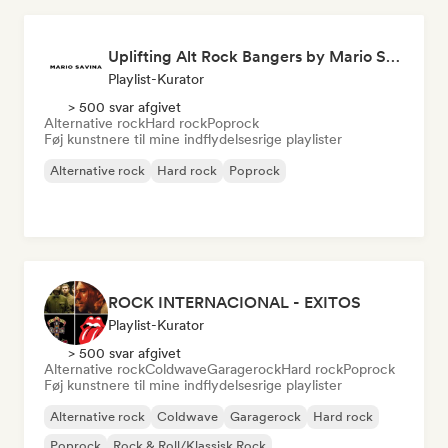
Uplifting Alt Rock Bangers by Mario Savina
Playlist-Kurator
> 500 svar afgivet
Alternative rock
Hard rock
Poprock
Føj kunstnere til mine indflydelsesrige playlister
Alternative rock
Hard rock
Poprock
ROCK INTERNACIONAL - EXITOS
Playlist-Kurator
> 500 svar afgivet
Alternative rock
Coldwave
Garagerock
Hard rock
Poprock
Føj kunstnere til mine indflydelsesrige playlister
Alternative rock
Coldwave
Garagerock
Hard rock
Poprock
Rock & Roll/Klassisk Rock