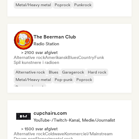
Metal/Heavy metal
Poprock
Punkrock
The Beerman Club
Radio Station
> 2100 svar afgivet
Alternative rock
Amerikansk
Blues
Country
Funk
Spil kunstnere i radioen
Alternative rock
Blues
Garagerock
Hard rock
Metal/Heavy metal
Pop-punk
Poprock
Progressiv rock
cupchairs.com
YouTube-/Twitch-Kanal, Medie/journalist
> 1500 svar afgivet
Alternative rock
Coldwave
Kommerciel/Mainstream
Dream pop
Eksperimentel rock