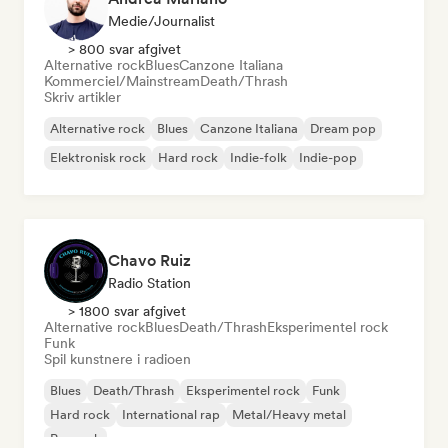
Medie/journalist
> 800 svar afgivet
Alternative rock
Blues
Canzone Italiana
Kommerciel/Mainstream
Death/Thrash
Skriv artikler
Alternative rock
Blues
Canzone Italiana
Dream pop
Elektronisk rock
Hard rock
Indie-folk
Indie-pop
Chavo Ruiz
Radio Station
> 1800 svar afgivet
Alternative rock
Blues
Death/Thrash
Eksperimentel rock
Funk
Spil kunstnere i radioen
Blues
Death/Thrash
Eksperimentel rock
Funk
Hard rock
International rap
Metal/Heavy metal
Poprock