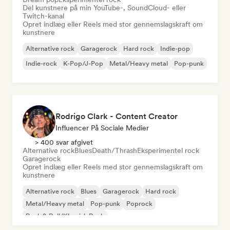
Del kunstnere på min YouTube-, SoundCloud- eller
Twitch-kanal
Opret indlæg eller Reels med stor gennemslagskraft om
kunstnere
Alternative rock
Garagerock
Hard rock
Indie-pop
Indie-rock
K-Pop/J-Pop
Metal/Heavy metal
Pop-punk
Rodrigo Clark - Content Creator
Influencer På Sociale Medier
> 400 svar afgivet
Alternative rock
Blues
Death/Thrash
Eksperimentel rock
Garagerock
Opret indlæg eller Reels med stor gennemslagskraft om
kunstnere
Alternative rock
Blues
Garagerock
Hard rock
Metal/Heavy metal
Pop-punk
Poprock
Rock & Roll/Klassisk Rock