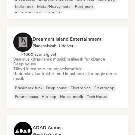
Indie-rock
Metal/Heavy metal
Post-punk
Rock & Roll/Klassisk Rock
Dreamers Island Entertainment
Pladeselskab, Udgiver
> 1000 svar afgivet
Bassmusik
Brasiliansk musik
Brasiliansk funk
Dance
Deep house
Tilbyd kunstnere en udgivelsesaftale
Underskriv kontrakter med kunstnere eller udgiv deres
musik
Brasiliansk funk
Deep house
Electronica
Elektropop
Future house
Hip-hop
House-musik
Tech House
ADAD Audio
Playlist-Kurator