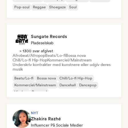
Pop-soul
Reggae
Shoegaze
Soul
Sungate Records
Pladeselskab
> 1300 svar afgivet
Afrobeat/Afropop
Beats/Lo-fi
Bossa nova
Chill/Lo-fi Hip-Hop
Kommerciel/Mainstream
Underskriv kontrakter med kunstnere eller udgiv deres
musik
Beats/Lo-fi
Bossa nova
Chill/Lo-fi Hip-Hop
Kommerciel/Mainstream
Dancehall
Dancepop
Hip-hop
Pop-soul
NYT
Zhakira Razhé
Influencer På Sociale Medier