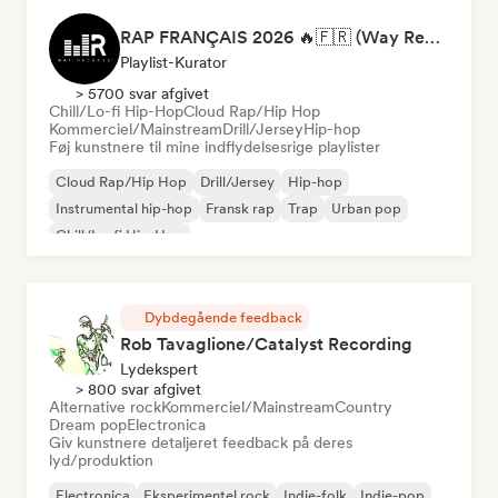
RAP FRANÇAIS 2026 🔥🇫🇷 (Way Records)
Playlist-Kurator
> 5700 svar afgivet
Chill/Lo-fi Hip-Hop
Cloud Rap/Hip Hop
Kommerciel/Mainstream
Drill/Jersey
Hip-hop
Føj kunstnere til mine indflydelsesrige playlister
Cloud Rap/Hip Hop
Drill/Jersey
Hip-hop
Instrumental hip-hop
Fransk rap
Trap
Urban pop
Chill/Lo-fi Hip-Hop
Dybdegående feedback
Rob Tavaglione/Catalyst Recording
Lydekspert
> 800 svar afgivet
Alternative rock
Kommerciel/Mainstream
Country
Dream pop
Electronica
Giv kunstnere detaljeret feedback på deres
lyd/produktion
Electronica
Eksperimentel rock
Indie-folk
Indie-pop