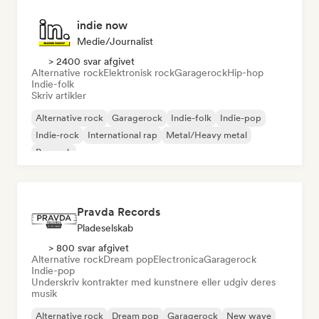
indie now
Medie/journalist
> 2400 svar afgivet
Alternative rock
Elektronisk rock
Garagerock
Hip-hop
Indie-folk
Skriv artikler
Alternative rock
Garagerock
Indie-folk
Indie-pop
Indie-rock
International rap
Metal/Heavy metal
Poprock
Pravda Records
Pladeselskab
> 800 svar afgivet
Alternative rock
Dream pop
Electronica
Garagerock
Indie-pop
Underskriv kontrakter med kunstnere eller udgiv deres
musik
Alternative rock
Dream pop
Garagerock
New wave