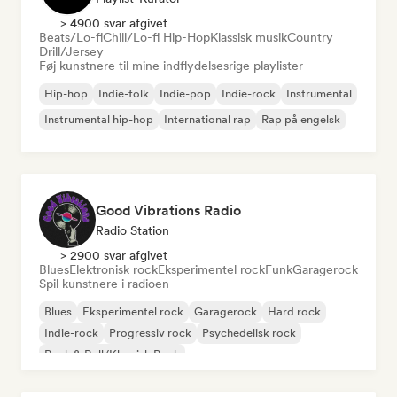
> 4900 svar afgivet
Beats/Lo-fi
Chill/Lo-fi Hip-Hop
Klassisk musik
Country
Drill/Jersey
Føj kunstnere til mine indflydelsesrige playlister
Hip-hop
Indie-folk
Indie-pop
Indie-rock
Instrumental
Instrumental hip-hop
International rap
Rap på engelsk
Good Vibrations Radio
Radio Station
> 2900 svar afgivet
Blues
Elektronisk rock
Eksperimentel rock
Funk
Garagerock
Spil kunstnere i radioen
Blues
Eksperimentel rock
Garagerock
Hard rock
Indie-rock
Progressiv rock
Psychedelisk rock
Rock & Roll/Klassisk Rock