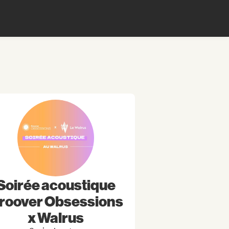
Soirée acoustique
roover Obsessions
x Walrus