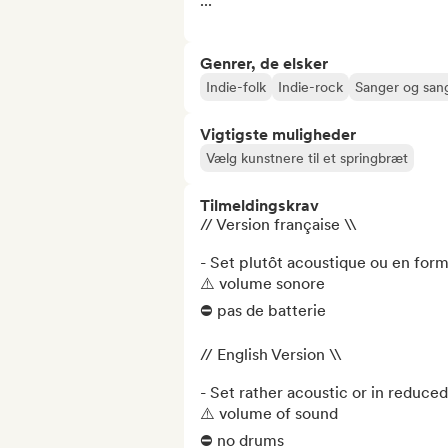
...
Genrer, de elsker
Indie-folk
Indie-rock
Sanger og sang
Vigtigste muligheder
Vælg kunstnere til et springbræt
Tilmeldingskrav
// Version française \\

- Set plutôt acoustique ou en forma
⚠️ volume sonore 

⛔️ pas de batterie

// English Version \\

- Set rather acoustic or in reduced
⚠️ volume of sound

⛔️ no drums