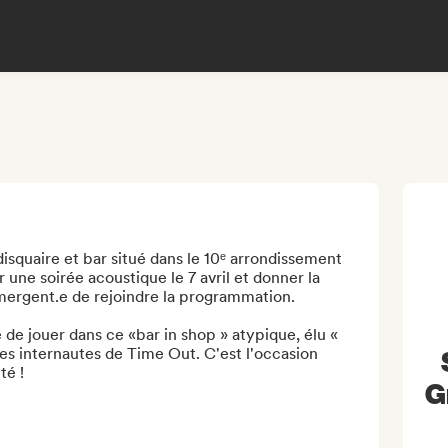
squaire et bar situé dans le 10ᵉ arrondissement 
 une soirée acoustique le 7 avril et donner la 
mergent.e de rejoindre la programmation.

de jouer dans ce «bar in shop » atypique, élu « 
es internautes de Time Out. C'est l'occasion 
é !

G