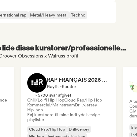
ternational rap
Metal/Heavy metal
Techno
lide disse kuratorer/professionelle...
Groover Obsessions x Walruss profil
RAP FRANÇAIS 2026 🔥🇫🇷 (Way Records)
Playlist-Kurator
> 5700 svar afgivet
nce
Chill/Lo-fi Hip-Hop
Cloud Rap/Hip Hop
Alte
Kommerciel/Mainstream
Drill/Jersey
Cou
Hip-hop
Giv
Føj kunstnere til mine indflydelsesrige
der
playlister
Ele
Cloud Rap/Hip Hop
Drill/Jersey
Ind
Hip-hop
Instrumental hip-hop