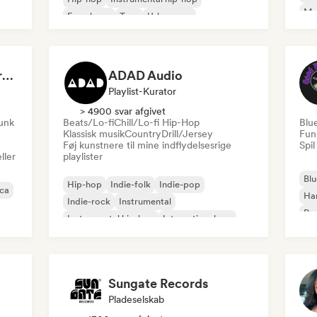
Me
Fransk rap
Trap
Urban pop
Roc
Chill/Lo-fi Hip-Hop
Dreamers Island Entertainment
ADAD Audio
Playlist-Kurator
> 4900 svar afgivet
funk
Beats/Lo-fi
Chill/Lo-fi Hip-Hop
Blu
Klassisk musik
Country
Drill/Jersey
Fun
Føj kunstnere til mine indflydelsesrige
Spil
ller
playlister
Blu
Hip-hop
Indie-folk
Indie-pop
ica
Ha
Indie-rock
Instrumental
Psy
Instrumental hip-hop
International rap
Roc
Rap på engelsk
Sungate Records
Pladeselskab