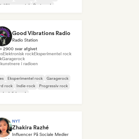
tal/Heavy metal
Post-punk
k & Roll/Klassisk Rock
Good Vibrations Radio
Radio Station
> 2900 svar afgivet
es
Elektronisk rock
Eksperimentel rock
k
Garagerock
 kunstnere i radioen
es
Eksperimentel rock
Garagerock
rd rock
Indie-rock
Progressiv rock
chedelisk rock
k & Roll/Klassisk Rock
NYT
Zhakira Razhé
Influencer På Sociale Medier