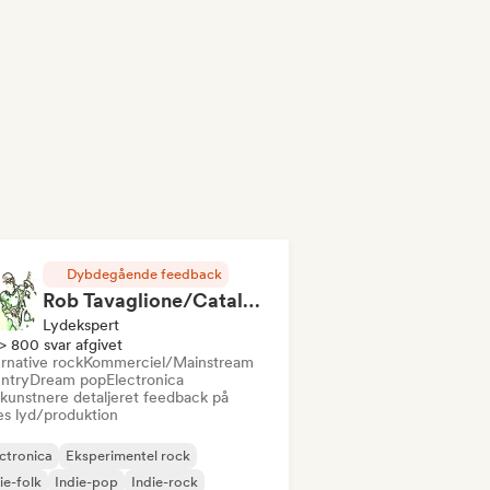
Dybdegående feedback
Rob Tavaglione/Catalyst Recording
Lydekspert
> 800 svar afgivet
rnative rock
Kommerciel/Mainstream
ntry
Dream pop
Electronica
 kunstnere detaljeret feedback på
es lyd/produktion
ctronica
Eksperimentel rock
ie-folk
Indie-pop
Indie-rock