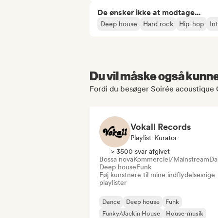
De ønsker ikke at modtage...
Deep house
Hard rock
Hip-hop
In
Du vil måske også kunne 
Fordi du besøger Soirée acoustique 
Vokall Records
Playlist-Kurator
> 3500 svar afgivet
Bossa nova
Kommerciel/Mainstream
Da
Deep house
Funk
Føj kunstnere til mine indflydelsesrige
playlister
Dance
Deep house
Funk
Funky/Jackin House
House-musik