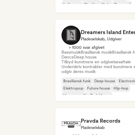
Indie-pop
Nu-disco/Italo
Pop-soul
Pladeselskab, Udgiver
> 1000 svar afgivet
Bassmusik
Brasiliansk musik
Brasiliansk 
Dance
Deep house
Tilbyd kunstnere en udgivelsesaftale
Underskriv kontrakter med kunstnere e
udgiv deres musik
Brasiliansk funk
Deep house
Electron
Elektropop
Future house
Hip-hop
House-musik
Tech House
Pravda Records
Pladeselskab