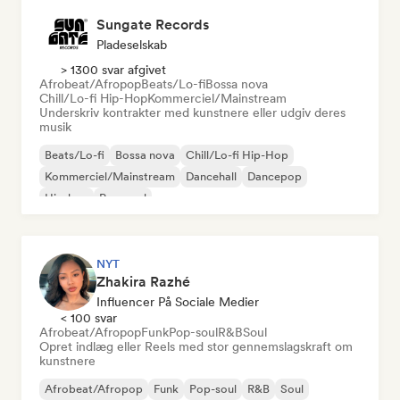
Sungate Records
Pladeselskab
> 1300 svar afgivet
Afrobeat/Afropop
Beats/Lo-fi
Bossa nova
Chill/Lo-fi Hip-Hop
Kommerciel/Mainstream
Underskriv kontrakter med kunstnere eller udgiv deres
musik
Beats/Lo-fi
Bossa nova
Chill/Lo-fi Hip-Hop
Kommerciel/Mainstream
Dancehall
Dancepop
Hip-hop
Pop-soul
NYT
Zhakira Razhé
Influencer På Sociale Medier
< 100 svar
Afrobeat/Afropop
Funk
Pop-soul
R&B
Soul
Opret indlæg eller Reels med stor gennemslagskraft om
kunstnere
Afrobeat/Afropop
Funk
Pop-soul
R&B
Soul