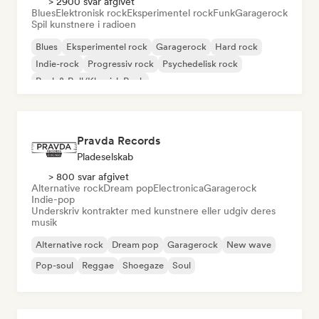
> 2900 svar afgivet
Blues
Elektronisk rock
Eksperimentel rock
Funk
Garagerock
Spil kunstnere i radioen
Blues
Eksperimentel rock
Garagerock
Hard rock
Indie-rock
Progressiv rock
Psychedelisk rock
Rock & Roll/Klassisk Rock
Pravda Records
Pladeselskab
> 800 svar afgivet
Alternative rock
Dream pop
Electronica
Garagerock
Indie-pop
Underskriv kontrakter med kunstnere eller udgiv deres
musik
Alternative rock
Dream pop
Garagerock
New wave
Pop-soul
Reggae
Shoegaze
Soul