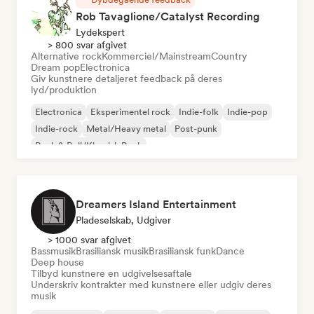
Rob Tavaglione/Catalyst Recording
Lydekspert
> 800 svar afgivet
Alternative rock
Kommerciel/Mainstream
Country
Dream pop
Electronica
Giv kunstnere detaljeret feedback på deres
lyd/produktion
Electronica
Eksperimentel rock
Indie-folk
Indie-pop
Indie-rock
Metal/Heavy metal
Post-punk
Rock & Roll/Klassisk Rock
Dreamers Island Entertainment
Pladeselskab, Udgiver
> 1000 svar afgivet
Bassmusik
Brasiliansk musik
Brasiliansk funk
Dance
Deep house
Tilbyd kunstnere en udgivelsesaftale
Underskriv kontrakter med kunstnere eller udgiv deres
musik