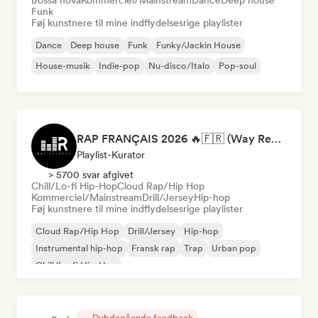
Bossa nova
Kommerciel/Mainstream
Dance
Deep house
Funk
Føj kunstnere til mine indflydelsesrige playlister
Dance
Deep house
Funk
Funky/Jackin House
House-musik
Indie-pop
Nu-disco/Italo
Pop-soul
RAP FRANÇAIS 2026 🔥🇫🇷 (Way Records)
Playlist-Kurator
> 5700 svar afgivet
Chill/Lo-fi Hip-Hop
Cloud Rap/Hip Hop
Kommerciel/Mainstream
Drill/Jersey
Hip-hop
Føj kunstnere til mine indflydelsesrige playlister
Cloud Rap/Hip Hop
Drill/Jersey
Hip-hop
Instrumental hip-hop
Fransk rap
Trap
Urban pop
Chill/Lo-fi Hip-Hop
Dybdegående feedback