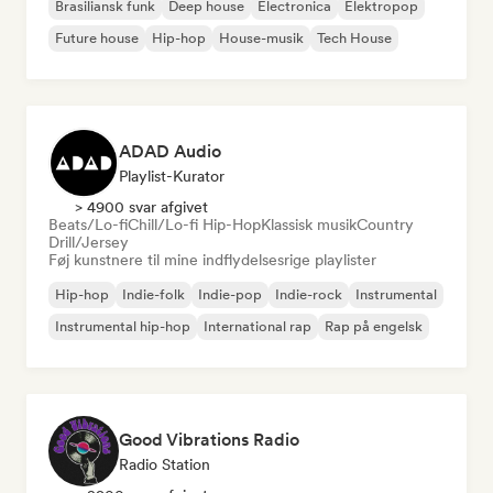
Brasiliansk funk
Deep house
Electronica
Elektropop
Future house
Hip-hop
House-musik
Tech House
ADAD Audio
Playlist-Kurator
> 4900 svar afgivet
Beats/Lo-fi
Chill/Lo-fi Hip-Hop
Klassisk musik
Country
Drill/Jersey
Føj kunstnere til mine indflydelsesrige playlister
Hip-hop
Indie-folk
Indie-pop
Indie-rock
Instrumental
Instrumental hip-hop
International rap
Rap på engelsk
Good Vibrations Radio
Radio Station