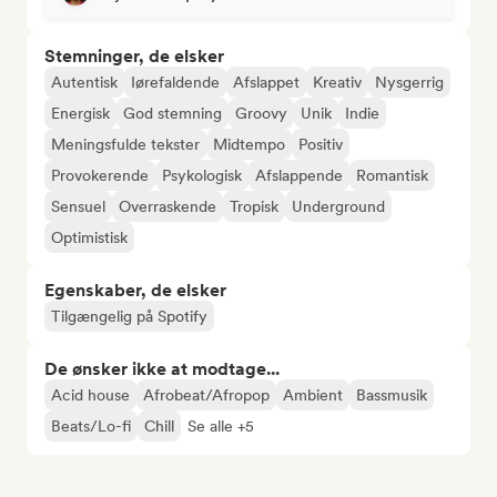
Stemninger, de elsker
Autentisk
Iørefaldende
Afslappet
Kreativ
Nysgerrig
Energisk
God stemning
Groovy
Unik
Indie
Meningsfulde tekster
Midtempo
Positiv
Provokerende
Psykologisk
Afslappende
Romantisk
Sensuel
Overraskende
Tropisk
Underground
Optimistisk
Egenskaber, de elsker
Tilgængelig på Spotify
De ønsker ikke at modtage...
Acid house
Afrobeat/Afropop
Ambient
Bassmusik
Beats/Lo-fi
Chill
Se alle +5