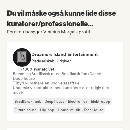
Du vil måske også kunne lide disse
kuratorer/professionelle...
Fordi du besøger Vinícius Marçals profil
Dreamers Island Entertainment
Pladeselskab, Udgiver
> 1000 svar afgivet
Bassmusik
Brasiliansk musik
Brasiliansk funk
Dance
Deep house
Tilbyd kunstnere en udgivelsesaftale
Underskriv kontrakter med kunstnere eller udgiv deres
musik
Brasiliansk funk
Deep house
Electronica
Elektropop
Future house
Hip-hop
House-musik
Tech House