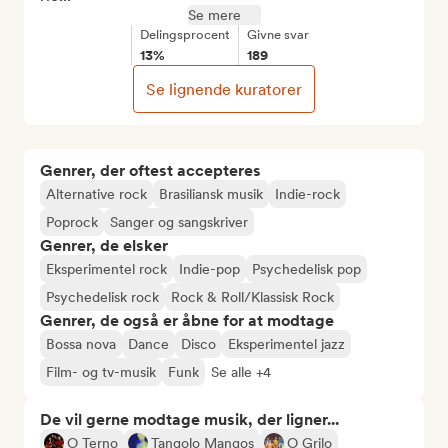
Se mere
Delingsprocent
Givne svar
13%
189
Se lignende kuratorer
Genrer, der oftest accepteres
Alternative rock
Brasiliansk musik
Indie-rock
Poprock
Sanger og sangskriver
Genrer, de elsker
Eksperimentel rock
Indie-pop
Psychedelisk pop
Psychedelisk rock
Rock & Roll/Klassisk Rock
Genrer, de også er åbne for at modtage
Bossa nova
Dance
Disco
Eksperimentel jazz
Film- og tv-musik
Funk
Se alle +4
De vil gerne modtage musik, der ligner...
O Terno
Tangolo Mangos
O Grilo