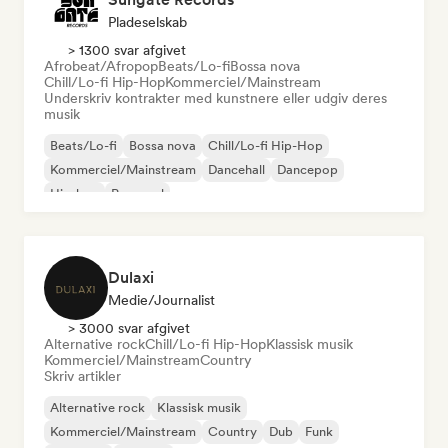
Pladeselskab
> 1300 svar afgivet
Afrobeat/Afropop
Beats/Lo-fi
Bossa nova
Chill/Lo-fi Hip-Hop
Kommerciel/Mainstream
Underskriv kontrakter med kunstnere eller udgiv deres
musik
Beats/Lo-fi
Bossa nova
Chill/Lo-fi Hip-Hop
Kommerciel/Mainstream
Dancehall
Dancepop
Hip-hop
Pop-soul
Dulaxi
Medie/journalist
> 3000 svar afgivet
Alternative rock
Chill/Lo-fi Hip-Hop
Klassisk musik
Kommerciel/Mainstream
Country
Skriv artikler
Alternative rock
Klassisk musik
Kommerciel/Mainstream
Country
Dub
Funk