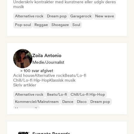
Underskriv kontrakter med kunstnere eller udgiv deres
musik
Alternative rock
Dream pop
Garagerock
New wave
Pop-soul
Reggae
Shoegaze
Soul
Zoila Antonio
Medie/journalist
> 100 svar afgivet
Acid house
Alternative rock
Beats/Lo-fi
Chill/Lo-fi Hip-Hop
Klassisk musik
Skriv artikler
Alternative rock
Beats/Lo-fi
Chill/Lo-fi Hip-Hop
Kommerciel/Mainstream
Dance
Disco
Dream pop
House-musik
Sungate Records