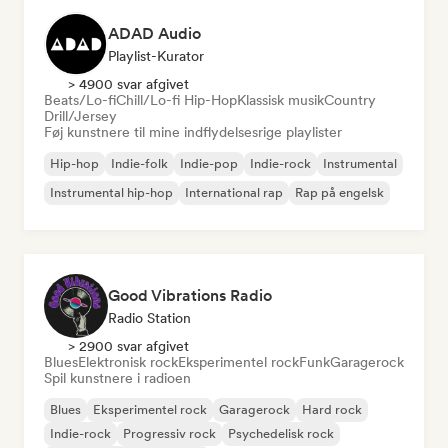
ADAD Audio
Playlist-Kurator
> 4900 svar afgivet
Beats/Lo-fi
Chill/Lo-fi Hip-Hop
Klassisk musik
Country
Drill/Jersey
Føj kunstnere til mine indflydelsesrige playlister
Hip-hop
Indie-folk
Indie-pop
Indie-rock
Instrumental
Instrumental hip-hop
International rap
Rap på engelsk
Good Vibrations Radio
Radio Station
> 2900 svar afgivet
Blues
Elektronisk rock
Eksperimentel rock
Funk
Garagerock
Spil kunstnere i radioen
Blues
Eksperimentel rock
Garagerock
Hard rock
Indie-rock
Progressiv rock
Psychedelisk rock