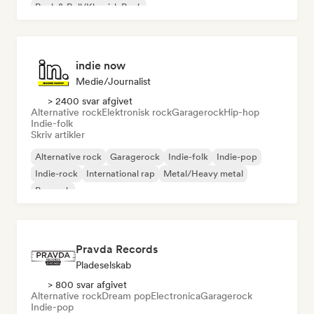
Rock & Roll/Klassisk Rock
indie now
Medie/journalist
> 2400 svar afgivet
Alternative rock
Elektronisk rock
Garagerock
Hip-hop
Indie-folk
Skriv artikler
Alternative rock
Garagerock
Indie-folk
Indie-pop
Indie-rock
International rap
Metal/Heavy metal
Poprock
Pravda Records
Pladeselskab
> 800 svar afgivet
Alternative rock
Dream pop
Electronica
Garagerock
Indie-pop